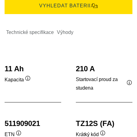
VYHLEDAT BATERII
Technické specifikace
Výhody
11 Ah
210 A
Startovací proud za
Kapacita
Popisek
studena
Pop
nástroje
nás
511909021
TZ12S (FA)
ETN
Krátký kód