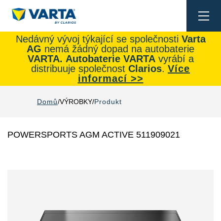
Togg
navi
Nedávný vývoj týkající se společnosti
Varta
AG
nemá žádný dopad na autobaterie
VARTA.
Autobaterie
VARTA
vyrábí a
distribuuje společnost
Clarios
.
Více
informací >>
Domů
VÝROBKY
Produkt
POWERSPORTS AGM ACTIVE 511909021