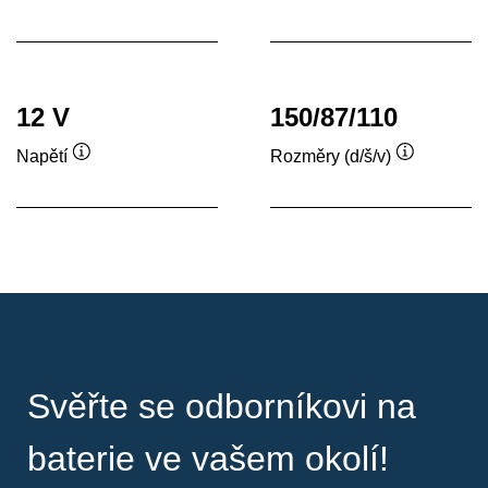
Popisek
Popisek
nástroje
nástroje
12 V
150/87/110
Napětí
Rozměry (d/š/v)
Popisek
Popisek
nástroje
nástroje
Svěřte se odborníkovi na
baterie ve vašem okolí!