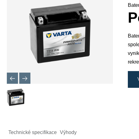
okno
Bate
obrázku
P
Bater
spol
vyni
rekre
Technické specifikace
Výhody