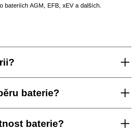
í o bateriích AGM, EFB, xEV a dalších.
rii?
běru baterie?
tnost baterie?