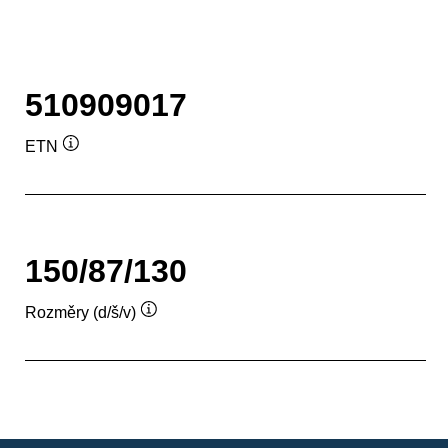
510909017
ETN
Popisek
nástroje
150/87/130
Rozměry (d/š/v)
Popisek
nástroje