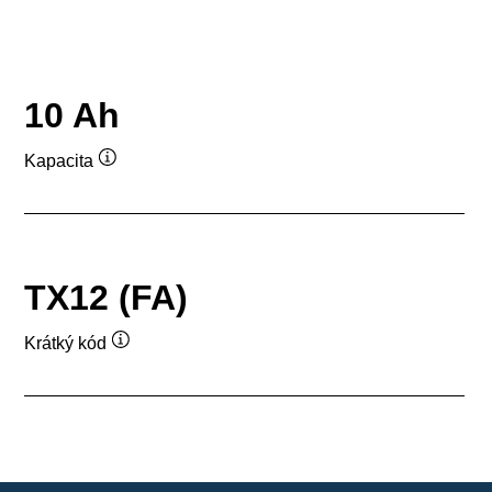
10 Ah
Kapacita
Popisek
nástroje
TX12 (FA)
Krátký kód
Popisek
nástroje