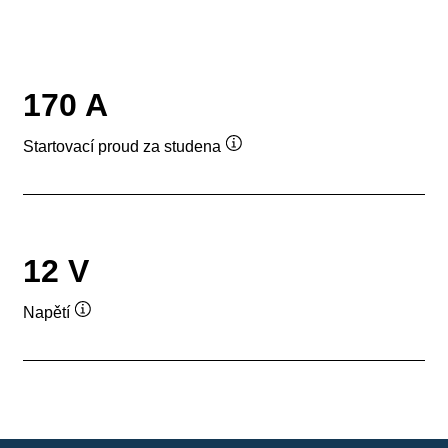
170 A
Startovací proud za studena
Popisek
nástroje
12 V
Napětí
Popisek
nástroje