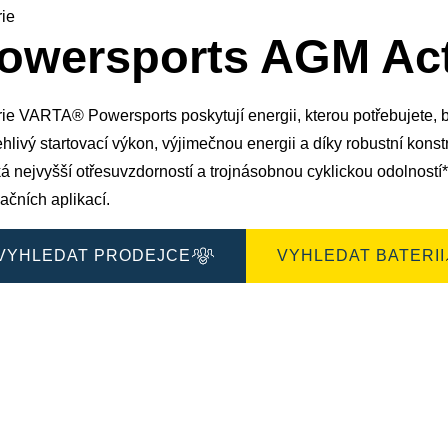
rie
owersports AGM Act
ie VARTA® Powersports poskytují energii, kterou potřebujete, b
ehlivý startovací výkon, výjimečnou energii a díky robustní ko
ká nejvyšší otřesuvzdorností a trojnásobnou cyklickou odolnost
ačních aplikací.
VYHLEDAT PRODEJCE
VYHLEDAT BATERII