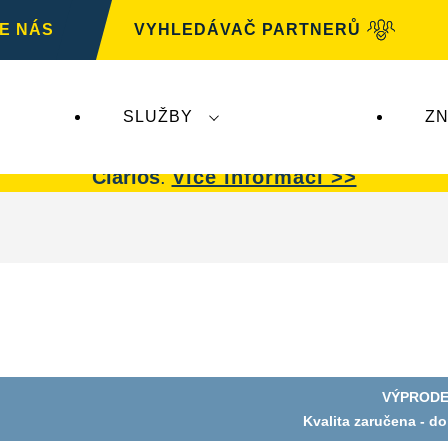
E NÁS
VYHLEDÁVAČ PARTNERŮ
SLUŽBY
ZN
G
nemá žádný dopad na autobaterie
VARTA.
Auto
Clarios
.
Více informací >>
VÝPRODE
Kvalita zaručena - d