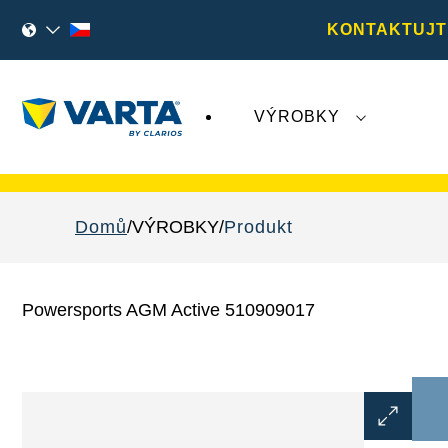
KONTAKTUJT
VÝROBKY
Nedávný vývoj týkající se společnosti
Varta A
Domů
VÝROBKY
Produkt
Powersports AGM Active 510909017
Otevřít
dialogové