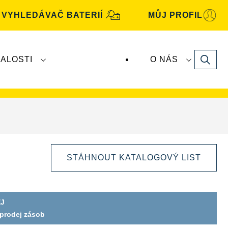
VYHLEDÁVAČ BATERIÍ
MŮJ PROFIL
Search
ALOSTI
O NÁS
baterie
VARTA
vyrábí a distribuuje společnost
STÁHNOUT KATALOGOVÝ LIST
J
oprodej zásob