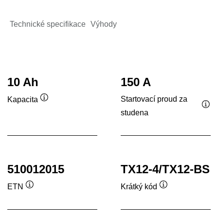
Technické specifikace
Výhody
10 Ah
150 A
Startovací proud za
Kapacita
Popisek
studena
Pop
nástroje
nás
510012015
TX12-4/TX12-BS
ETN
Krátký kód
Popisek
Popisek
nástroje
nástroje