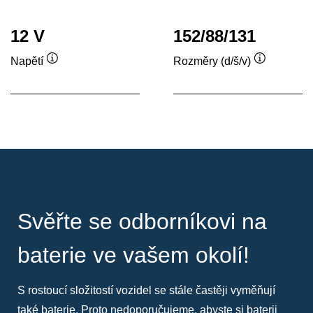
12 V
152/88/131
Napětí
Rozměry (d/š/v)
Popisek
Popisek
nástroje
nástroje
Svěřte se odborníkovi na
baterie ve vašem okolí!
S rostoucí složitostí vozidel se stále častěji vyměňují
také baterie. Proto nedoporučujeme, abyste si baterii