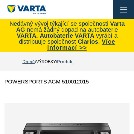
Togg
navi
Nedávný vývoj týkající se společnosti
Varta
AG
nemá žádný dopad na autobaterie
VARTA.
Autobaterie
VARTA
vyrábí a
distribuuje společnost
Clarios
.
Více
informací >>
Domů
VÝROBKY
Produkt
POWERSPORTS AGM 510012015