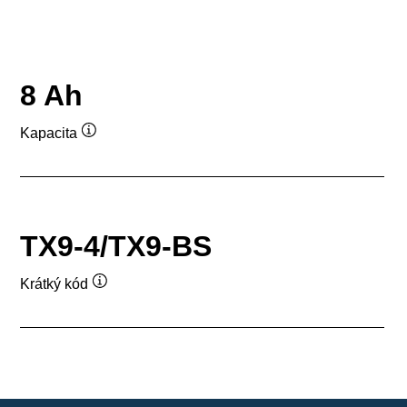
8 Ah
Kapacita
Popisek
nástroje
TX9-4/TX9-BS
Krátký kód
Popisek
nástroje