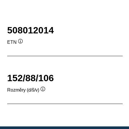
508012014
ETN
Popisek
nástroje
152/88/106
Rozměry (d/š/v)
Popisek
nástroje