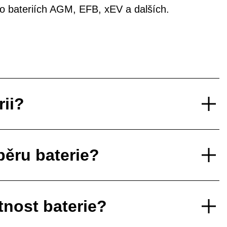
í o bateriích AGM, EFB, xEV a dalších.
rii?
běru baterie?
tnost baterie?