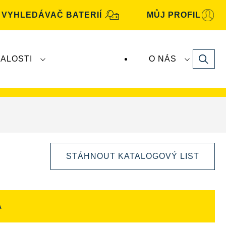
VYHLEDÁVAČ BATERIÍ
MŮJ PROFIL
Search
ALOSTI
O NÁS
baterie
VARTA
vyrábí a distribuuje společnost
STÁHNOUT KATALOGOVÝ LIST
A
Otevřít
dialogové