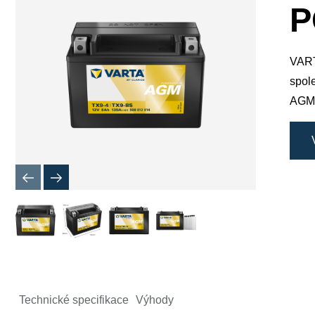
okno
P
obrázku
VART
spole
AGM 
Technické specifikace
Výhody