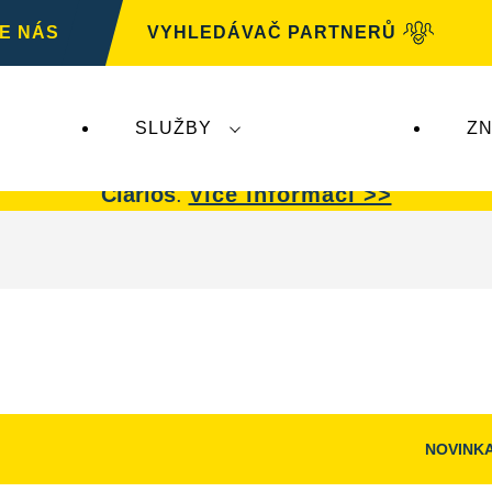
E NÁS
VYHLEDÁVAČ PARTNERŮ
SLUŽBY
ZN
G
nemá žádný dopad na autobaterie
VARTA.
Auto
Clarios
.
Více informací >>
NOVINK
Otevřít
dialogové