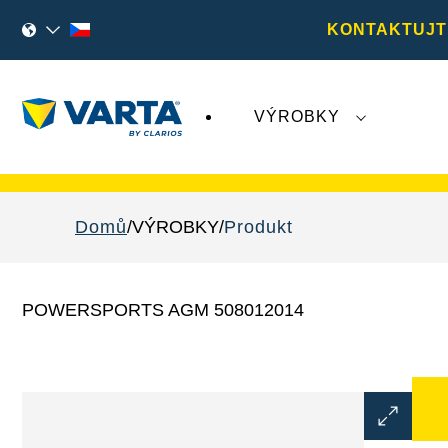
KONTAKTUJT
VÝROBKY
Nedávný vývoj týkající se společnosti
Varta A
Domů
VÝROBKY
Produkt
POWERSPORTS AGM 508012014
Otevřít
dialogové