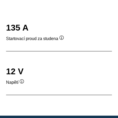
135 A
Startovací proud za studena
Popisek
nástroje
12 V
Napětí
Popisek
nástroje