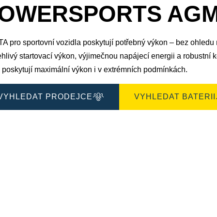
okno
OWERSPORTS AGM 5
obrázku
A pro sportovní vozidla poskytují potřebný výkon – bez ohledu 
hlivý startovací výkon, výjimečnou napájecí energii a robustní
poskytují maximální výkon i v extrémních podmínkách.
VYHLEDAT PRODEJCE
VYHLEDAT BATERII