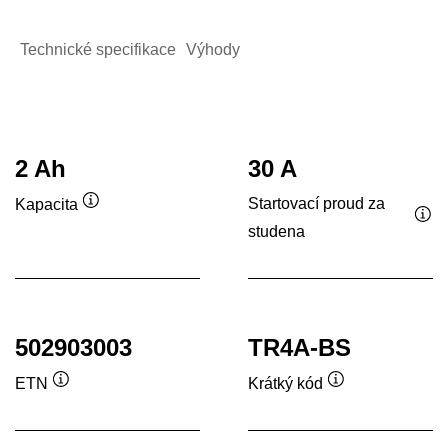
Technické specifikace
Výhody
2 Ah
30 A
Startovací proud za
Kapacita
Popisek
studena
Pop
nástroje
nás
502903003
TR4A-BS
ETN
Krátký kód
Popisek
Popisek
nástroje
nástroje