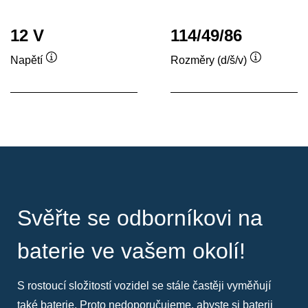
12 V
114/49/86
Napětí
Rozměry (d/š/v)
Popisek
Popisek
nástroje
nástroje
Svěřte se odborníkovi na
baterie ve vašem okolí!
S rostoucí složitostí vozidel se stále častěji vyměňují
také baterie. Proto nedoporučujeme, abyste si baterii