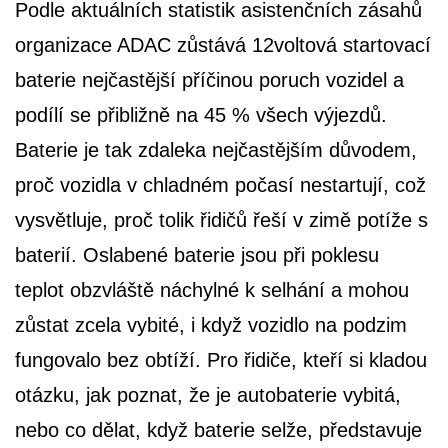
Podle aktuálních statistik asistenčních zásahů
organizace ADAC zůstává 12voltová startovací
baterie nejčastější příčinou poruch vozidel a
podílí se přibližně na 45 % všech výjezdů.
Baterie je tak zdaleka nejčastějším důvodem,
proč vozidla v chladném počasí nestartují, což
vysvětluje, proč tolik řidičů řeší v zimě potíže s
baterií. Oslabené baterie jsou při poklesu
teplot obzvláště náchylné k selhání a mohou
zůstat zcela vybité, i když vozidlo na podzim
fungovalo bez obtíží. Pro řidiče, kteří si kladou
otázku, jak poznat, že je autobaterie vybitá,
nebo co dělat, když baterie selže, představuje