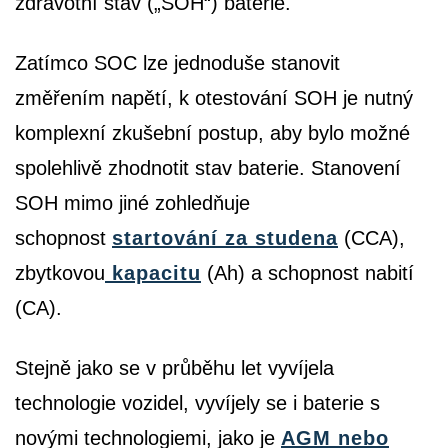
zdravotní stav („SOH“) baterie.
Zatímco SOC lze jednoduše stanovit
změřením napětí, k otestování SOH je nutný
komplexní zkušební postup, aby bylo možné
spolehlivě zhodnotit stav baterie. Stanovení
SOH mimo jiné zohledňuje
schopnost
startování za studena
(CCA),
zbytkovou
kapacitu
(Ah) a schopnost nabití
(CA).
Stejně jako se v průběhu let vyvíjela
technologie vozidel, vyvíjely se i baterie s
novými technologiemi, jako je
AGM nebo