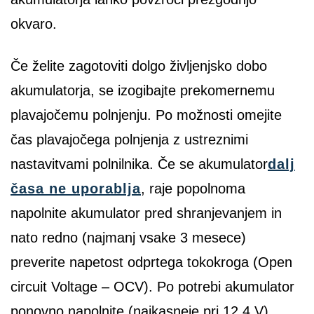
okvaro.
Če želite zagotoviti dolgo življenjsko dobo
akumulatorja, se izogibajte prekomernemu
plavajočemu polnjenju. Po možnosti omejite
čas plavajočega polnjenja z ustreznimi
nastavitvami polnilnika. Če se akumulator
dalj
časa ne uporablja
, raje popolnoma
napolnite akumulator pred shranjevanjem in
nato redno (najmanj vsake 3 mesece)
preverite napetost odprtega tokokroga (Open
circuit Voltage – OCV). Po potrebi akumulator
ponovno napolnite (najkasneje pri 12,4 V).