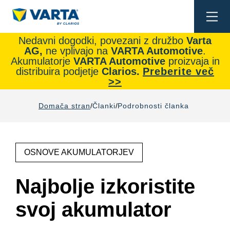
Togg
navi
Nedavni dogodki, povezani z družbo
Varta
AG,
ne vplivajo na
VARTA Automotive
.
Akumulatorje
VARTA Automotive
proizvaja in
distribuira podjetje
Clarios.
Preberite več
>>
Domača stran
Članki
Podrobnosti članka
OSNOVE AKUMULATORJEV
Najbolje izkoristite
svoj akumulator