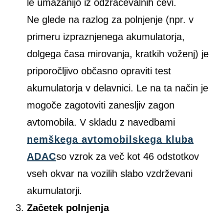
le umazanijo iz odzračevalnih cevi.
Ne glede na razlog za polnjenje (npr. v
primeru izpraznjenega akumulatorja,
dolgega časa mirovanja, kratkih voženj) je
priporočljivo občasno opraviti test
akumulatorja v delavnici. Le na ta način je
mogoče zagotoviti zanesljiv zagon
avtomobila. V skladu z navedbami
nemškega avtomobilskega kluba
ADAC
so vzrok za več kot 46 odstotkov
vseh okvar na vozilih slabo vzdrževani
akumulatorji.
Začetek polnjenja