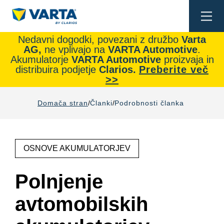
Togg
navi
Nedavni dogodki, povezani z družbo
Varta
AG,
ne vplivajo na
VARTA Automotive
.
Akumulatorje
VARTA Automotive
proizvaja in
distribuira podjetje
Clarios.
Preberite več
>>
Domača stran
Članki
Podrobnosti članka
OSNOVE AKUMULATORJEV
Polnjenje
avtomobilskih