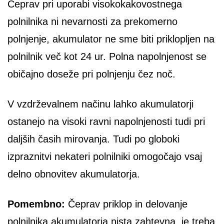
Čeprav pri uporabi visokokakovostnega
polnilnika ni nevarnosti za prekomerno
polnjenje, akumulator ne sme biti priklopljen na
polnilnik več kot 24 ur. Polna napolnjenost se
običajno doseže pri polnjenju čez noč.
V vzdrževalnem načinu lahko akumulatorji
ostanejo na visoki ravni napolnjenosti tudi pri
daljših časih mirovanja. Tudi po globoki
izpraznitvi nekateri polnilniki omogočajo vsaj
delno obnovitev akumulatorja.
Pomembno:
Čeprav priklop in delovanje
polnilnika akumulatorja nista zahtevna, je treba