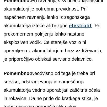
Pomembno:
Pri ravnanju s svinčeno-kislinskimi
akumulatorji je potrebna previdnost. Pri
napačnem ravnanju lahko iz zagonskega
akumulatorja izteče ali brizgne
elektrolit
. Pri
prekomernem polnjenju lahko nastane
eksploziven vodik. Če starejše vozilo ni
opremljeno z akumulatorjem brez vzdrževanja,
je priporočljivo obiskati servisno delavnico.
Pomembno:
Neodvisno od tega je treba pri
servisu, odstranjevanju in nameščanju
akumulatorja vedno uporabljati zaščitna očala
in rokavice. Da ne pride do kratkega stika, je
treba obvezno preprečiti stik polov