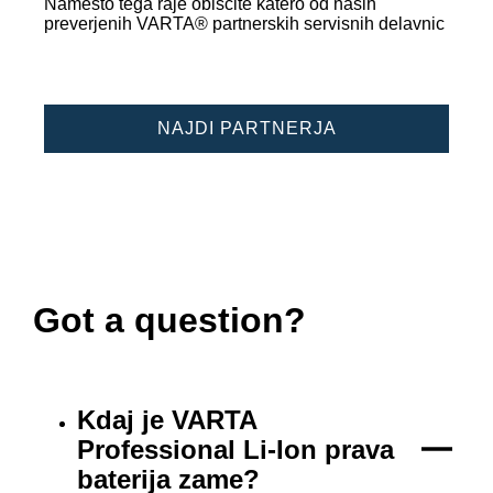
Namesto tega raje obiščite katero od naših
preverjenih VARTA® partnerskih servisnih delavnic
NAJDI PARTNERJA
Got a question?
Kdaj je VARTA
Professional Li-Ion prava
baterija zame?