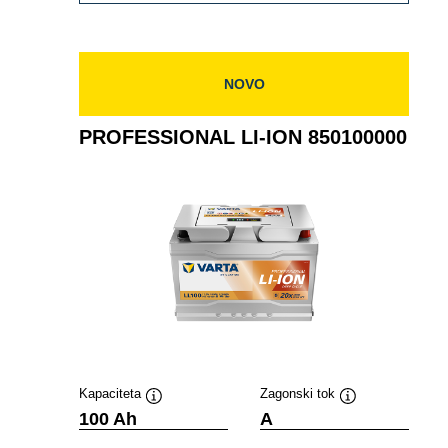
ION
850100001
NOVO
PROFESSIONAL LI-ION 850100000
Kapaciteta
Zagonski tok
Namig
Namig
100 Ah
A