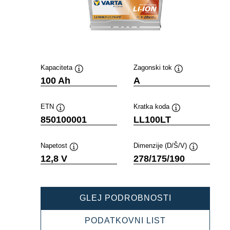
Kapaciteta
Zagonski tok
Namig
Namig
100 Ah
A
ETN
Kratka koda
Namig
Namig
850100001
LL100LT
Napetost
Dimenzije (D/Š/V)
Namig
Namig
12,8 V
278/175/190
PROFESSION
GLEJ PODROBNOSTI
LI-
ION
PROFESSION
PODATKOVNI LIST
850100001
LI-