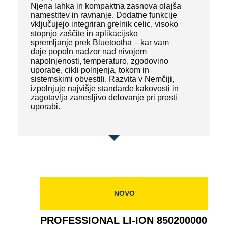
Njena lahka in kompaktna zasnova olajša
namestitev in ravnanje. Dodatne funkcije
vključujejo integriran grelnik celic, visoko
stopnjo zaščite in aplikacijsko
spremljanje prek Bluetootha – kar vam
daje popoln nadzor nad nivojem
napolnjenosti, temperaturo, zgodovino
uporabe, cikli polnjenja, tokom in
sistemskimi obvestili. Razvita v Nemčiji,
izpolnjuje najvišje standarde kakovosti in
zagotavlja zanesljivo delovanje pri prosti
uporabi.
NOVO
PROFESSIONAL LI-ION 850200000