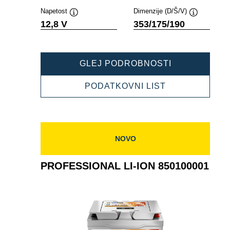
Napetost
Dimenzije (D/Š/V)
Namig
Namig
12,8 V
353/175/190
PROFESSION
GLEJ PODROBNOSTI
LI-
ION
PROFESSION
PODATKOVNI LIST
850150000
LI-
ION
850150000
NOVO
PROFESSIONAL LI-ION 850100001