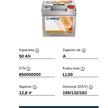
Kapaciteta
Zagonski tok
Namig
Namig
50 Ah
A
ETN
Kratka koda
Namig
Namig
850050000
LL50
Napetost
Dimenzije (D/Š/V)
Namig
Namig
12,8 V
195/132/183