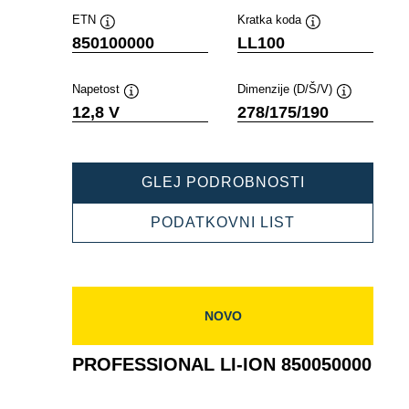
ETN
Kratka koda
Namig
Namig
850100000
LL100
Napetost
Dimenzije (D/Š/V)
Namig
Namig
12,8 V
278/175/190
PROFESSION
GLEJ PODROBNOSTI
LI-
ION
PROFESSION
PODATKOVNI LIST
850100000
LI-
ION
850100000
NOVO
PROFESSIONAL LI-ION 850050000