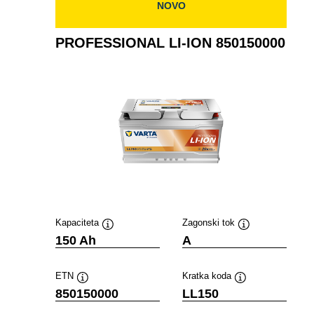
NOVO
PROFESSIONAL LI-ION 850150000
Kapaciteta
Zagonski tok
Namig
Namig
150 Ah
A
ETN
Kratka koda
Namig
Namig
850150000
LL150