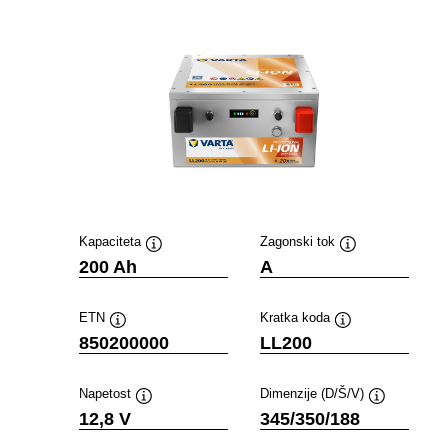
Kapaciteta
Zagonski tok
Namig
Namig
200 Ah
A
ETN
Kratka koda
Namig
Namig
850200000
LL200
Napetost
Dimenzije (D/Š/V)
Namig
Namig
12,8 V
345/350/188