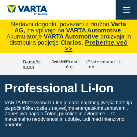
Togg
navi
Nedavni dogodki, povezani z družbo
Varta
AG,
ne vplivajo na
VARTA Automotive
.
Akumulatorje
VARTA Automotive
proizvaja in
distribuira podjetje
Clarios.
Preberite več
>>
Domača
Izdelki
Prosti
Professional Li-
stran
čas
Ion
Professional Li-Ion
VARTA Professional Li-Ion je naša najzmogljivejša baterija
za počitniška vozila z največjimi energetskimi zahtevami.
Zanesljivo napaja čolne, prikolice in avtodome – za
maksimalno neodvisnost in udobje, tudi med intenzivno
uporabo.