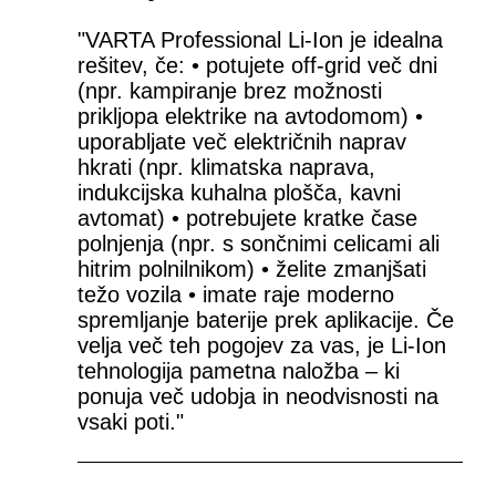
"VARTA Professional Li-Ion je idealna
rešitev, če: • potujete off-grid več dni
(npr. kampiranje brez možnosti
prikljopa elektrike na avtodomom) •
uporabljate več električnih naprav
hkrati (npr. klimatska naprava,
indukcijska kuhalna plošča, kavni
avtomat) • potrebujete kratke čase
polnjenja (npr. s sončnimi celicami ali
hitrim polnilnikom) • želite zmanjšati
težo vozila • imate raje moderno
spremljanje baterije prek aplikacije. Če
velja več teh pogojev za vas, je Li-Ion
tehnologija pametna naložba – ki
ponuja več udobja in neodvisnosti na
vsaki poti."