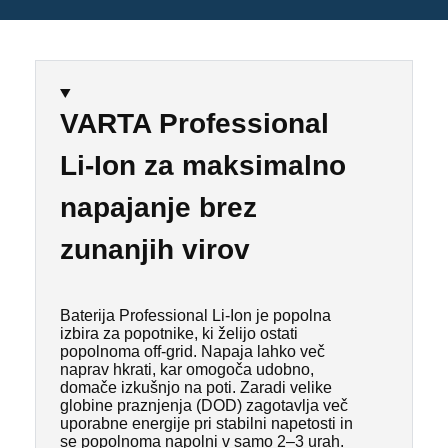
VARTA Professional
Li-Ion za maksimalno
napajanje brez
zunanjih virov
Baterija Professional Li-Ion je popolna
izbira za popotnike, ki želijo ostati
popolnoma off-grid. Napaja lahko več
naprav hkrati, kar omogoča udobno,
domače izkušnjo na poti. Zaradi velike
globine praznjenja (DOD) zagotavlja več
uporabne energije pri stabilni napetosti in
se popolnoma napolni v samo 2–3 urah.