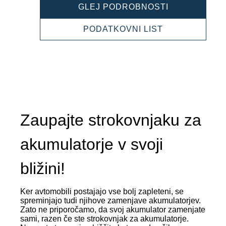
PROFESSION
GLEJ PODROBNOSTI
LI-
ION
PROFESSION
PODATKOVNI LIST
850050000
LI-
ION
850050000
Zaupajte strokovnjaku za
akumulatorje v svoji
bližini!
Ker avtomobili postajajo vse bolj zapleteni, se
spreminjajo tudi njihove zamenjave akumulatorjev.
Zato ne priporočamo, da svoj akumulator zamenjate
sami, razen če ste strokovnjak za akumulatorje.