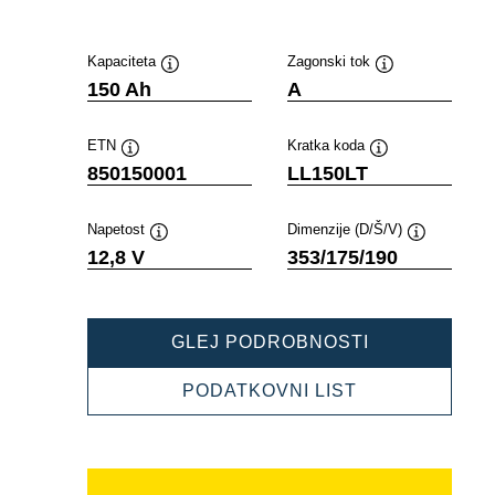
Kapaciteta
Zagonski tok
Namig
Namig
150 Ah
A
ETN
Kratka koda
Namig
Namig
850150001
LL150LT
Napetost
Dimenzije (D/Š/V)
Namig
Namig
12,8 V
353/175/190
PROFESSION
GLEJ PODROBNOSTI
LI-
ION
PROFESSION
PODATKOVNI LIST
850150001
LI-
ION
850150001