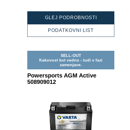
POWERSPOR
GLEJ PODROBNOSTI
AGM
ACTIVE
POWERSPOR
PODATKOVNI LIST
509909010
AGM
ACTIVE
509909010
SELL-OUT
Kakovost kot vedno - tudi v fazi
zamenjave.
Powersports AGM Active
508909012