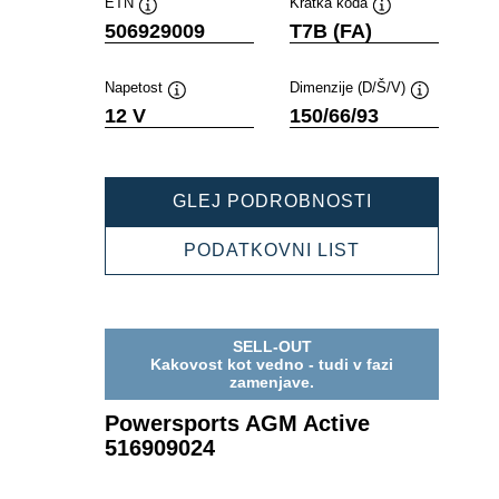
ETN
Kratka koda
Namig
Namig
506929009
T7B (FA)
Napetost
Dimenzije (D/Š/V)
Namig
Namig
12 V
150/66/93
POWERSPOR
GLEJ PODROBNOSTI
AGM
ACTIVE
POWERSPOR
PODATKOVNI LIST
506929009
AGM
ACTIVE
506929009
SELL-OUT
Kakovost kot vedno - tudi v fazi
zamenjave.
Powersports AGM Active
516909024