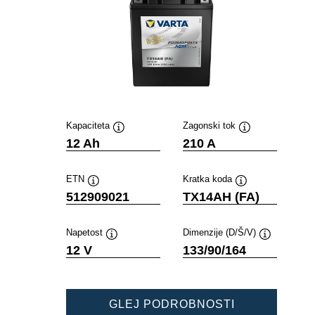
Kapaciteta
Zagonski tok
Namig
Namig
12 Ah
210 A
ETN
Kratka koda
Namig
Namig
512909021
TX14AH (FA)
Napetost
Dimenzije (D/Š/V)
Namig
Namig
12 V
133/90/164
POWERSPOR
GLEJ PODROBNOSTI