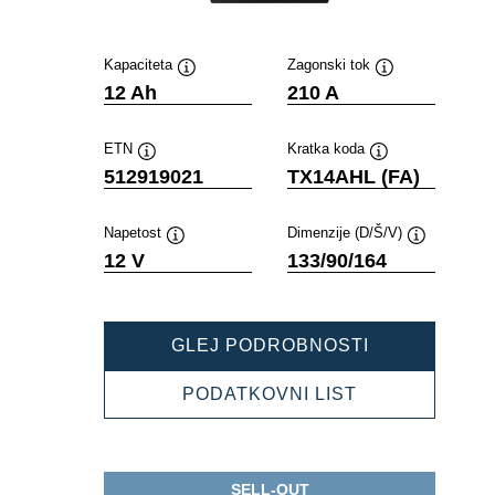
Kapaciteta
Zagonski tok
Namig
Namig
12 Ah
210 A
ETN
Kratka koda
Namig
Namig
512919021
TX14AHL (FA)
Napetost
Dimenzije (D/Š/V)
Namig
Namig
12 V
133/90/164
POWERSPOR
GLEJ PODROBNOSTI
AGM
ACTIVE
POWERSPOR
PODATKOVNI LIST
512919021
AGM
ACTIVE
512919021
SELL-OUT