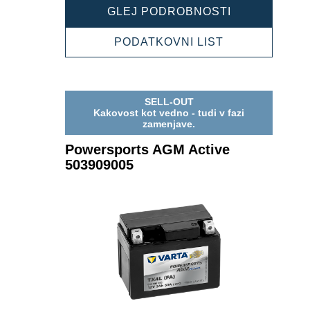
POWERSPOR
GLEJ PODROBNOSTI
AGM
ACTIVE
POWERSPOR
PODATKOVNI LIST
516909024
AGM
ACTIVE
516909024
SELL-OUT
Kakovost kot vedno - tudi v fazi
zamenjave.
Powersports AGM Active
503909005