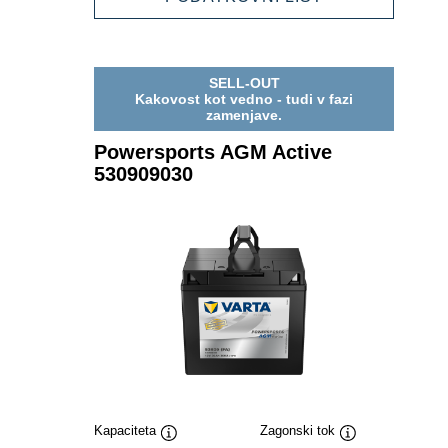
530909039
AGM
ACTIVE
530909039
SELL-OUT
Kakovost kot vedno - tudi v fazi
zamenjave.
Powersports AGM Active
530909030
Kapaciteta
Zagonski tok