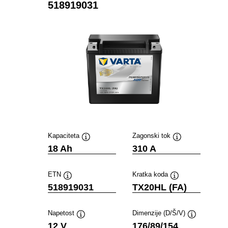
518919031
Kapaciteta
Zagonski tok
Namig
Namig
18 Ah
310 A
ETN
Kratka koda
Namig
Namig
518919031
TX20HL (FA)
Napetost
Dimenzije (D/Š/V)
Namig
Namig
12 V
176/89/154