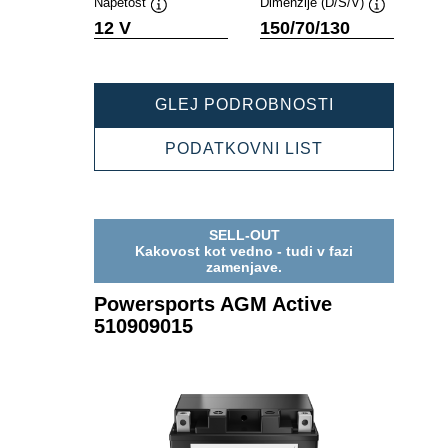
Napetost
Dimenzije (D/Š/V)
Namig
Namig
12 V
150/70/130
POWERSPOR
GLEJ PODROBNOSTI
AGM
ACTIVE
POWERSPOR
PODATKOVNI LIST
510919016
AGM
ACTIVE
510919016
SELL-OUT
Kakovost kot vedno - tudi v fazi
zamenjave.
Powersports AGM Active
510909015