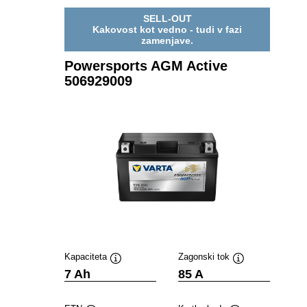
SELL-OUT
Kakovost kot vedno - tudi v fazi
zamenjave.
Powersports AGM Active
506929009
Kapaciteta
Zagonski tok
Namig
Namig
7 Ah
85 A