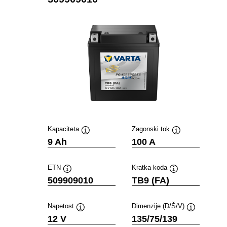
Kapaciteta
Zagonski tok
Namig
Namig
9 Ah
100 A
ETN
Kratka koda
Namig
Namig
509909010
TB9 (FA)
Napetost
Dimenzije (D/Š/V)
Namig
Namig
12 V
135/75/139