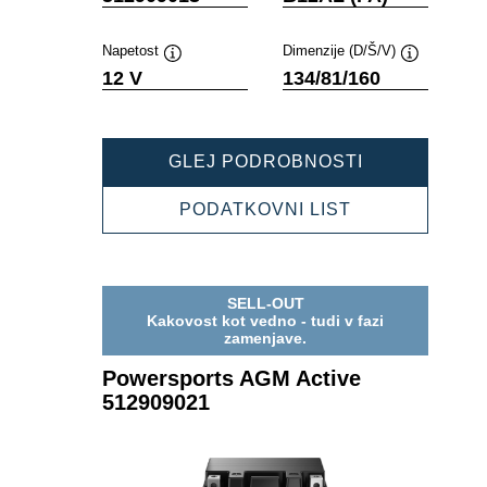
Napetost
Dimenzije (D/Š/V)
Namig
Namig
12 V
134/81/160
POWERSPOR
GLEJ PODROBNOSTI
AGM
ACTIVE
POWERSPOR
PODATKOVNI LIST
512909013
AGM
ACTIVE
512909013
SELL-OUT
Kakovost kot vedno - tudi v fazi
zamenjave.
Powersports AGM Active
512909021