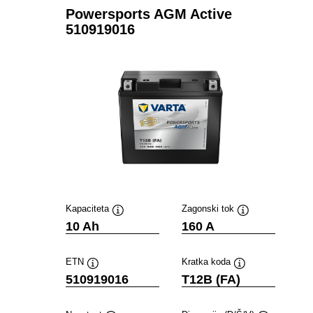
Powersports AGM Active
510919016
Kapaciteta
Zagonski tok
Namig
Namig
10 Ah
160 A
ETN
Kratka koda
Namig
Namig
510919016
T12B (FA)