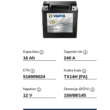
Kapaciteta
Zagonski tok
Namig
Namig
16 Ah
240 A
ETN
Kratka koda
Namig
Namig
516909024
TX14H (FA)
Napetost
Dimenzije (D/Š/V)
Namig
Namig
12 V
150/88/145