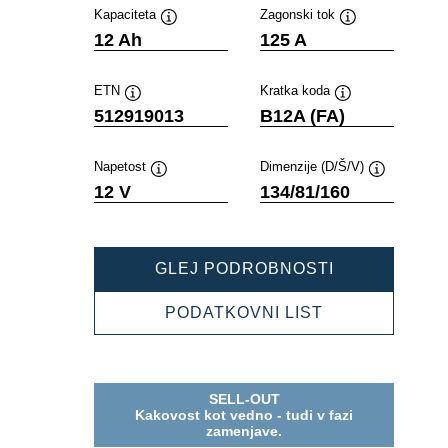
Kapaciteta
Zagonski tok
Namig
Namig
12 Ah
125 A
ETN
Kratka koda
Namig
Namig
512919013
B12A (FA)
Napetost
Dimenzije (D/Š/V)
Namig
Namig
12 V
134/81/160
POWERSPOR
GLEJ PODROBNOSTI
AGM
ACTIVE
POWERSPOR
PODATKOVNI LIST
512919013
AGM
ACTIVE
512919013
SELL-OUT
Kakovost kot vedno - tudi v fazi
zamenjave.