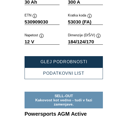
Namig
Namig
30 Ah
300 A
ETN
Kratka koda
Namig
Namig
530909030
53030 (FA)
Napetost
Dimenzije (D/Š/V)
Namig
Namig
12 V
184/124/170
POWERSPOR
GLEJ PODROBNOSTI
AGM
ACTIVE
POWERSPOR
PODATKOVNI LIST
530909030
AGM
ACTIVE
530909030
SELL-OUT
Kakovost kot vedno - tudi v fazi
zamenjave.
Powersports AGM Active