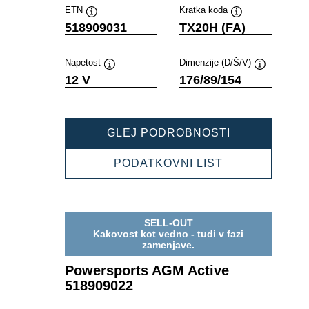
ETN
Kratka koda
Namig
Namig
518909031
TX20H (FA)
Napetost
Dimenzije (D/Š/V)
Namig
Namig
12 V
176/89/154
POWERSPOR
GLEJ PODROBNOSTI
AGM
ACTIVE
POWERSPOR
PODATKOVNI LIST
518909031
AGM
ACTIVE
518909031
SELL-OUT
Kakovost kot vedno - tudi v fazi
zamenjave.
Powersports AGM Active
518909022