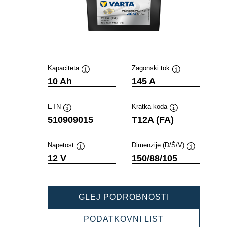
Kapaciteta
Zagonski tok
Namig
Namig
10 Ah
145 A
ETN
Kratka koda
Namig
Namig
510909015
T12A (FA)
Napetost
Dimenzije (D/Š/V)
Namig
Namig
12 V
150/88/105
POWERSPOR
GLEJ PODROBNOSTI
AGM
ACTIVE
POWERSPOR
PODATKOVNI LIST
510909015