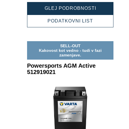
POWERSPOR
GLEJ PODROBNOSTI
AGM
ACTIVE
POWERSPOR
PODATKOVNI LIST
518909022
AGM
ACTIVE
518909022
SELL-OUT
Kakovost kot vedno - tudi v fazi
zamenjave.
Powersports AGM Active
512919021