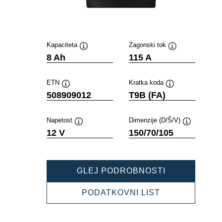
Kapaciteta
Zagonski tok
Namig
Namig
8 Ah
115 A
ETN
Kratka koda
Namig
Namig
508909012
T9B (FA)
Napetost
Dimenzije (D/Š/V)
Namig
Namig
12 V
150/70/105
POWERSPOR
GLEJ PODROBNOSTI
AGM
ACTIVE
POWERSPOR
PODATKOVNI LIST
508909012
AGM
ACTIVE
508909012