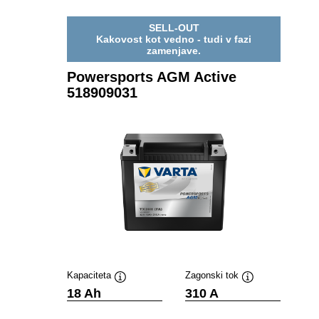
521909033
SELL-OUT
Kakovost kot vedno - tudi v fazi
zamenjave.
Powersports AGM Active
518909031
Kapaciteta
Zagonski tok
Namig
Namig
18 Ah
310 A