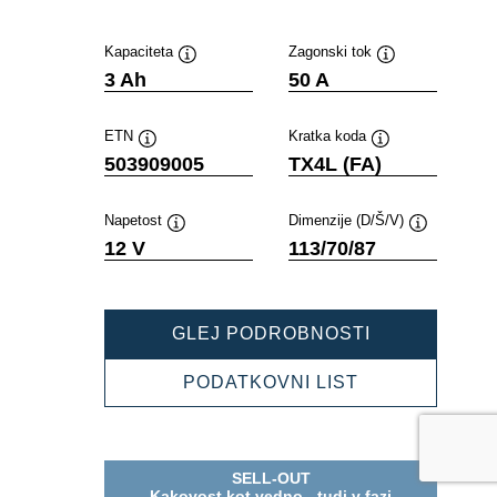
Kapaciteta
Zagonski tok
Namig
Namig
3 Ah
50 A
ETN
Kratka koda
Namig
Namig
503909005
TX4L (FA)
Napetost
Dimenzije (D/Š/V)
Namig
Namig
12 V
113/70/87
POWERSPOR
GLEJ PODROBNOSTI
AGM
ACTIVE
POWERSPOR
PODATKOVNI LIST
503909005
AGM
ACTIVE
503909005
SELL-OUT
Kakovost kot vedno - tudi v fazi