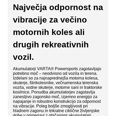
Največja odpornost na
vibracije za večino
motornih koles ali
drugih rekreativnih
vozil.
Akumulatorji VARTA® Powersports zagotavljajo
potrebno moč – neodvisno od vozila in terena.
Izdelani so za najnaprednejša motorna kolesa,
skuterje, štirikolesnike, večnamenska terenska
vozila, vodne skuterje, motorne sani in traktorske
kosilnice. Ponudba akumulatorjev zagotavlja
zanesljivo zagonsko moč, izjemno energijo za
napajanje in robustno konstrukcijo za odpornost
na vibracije. Poleg boljše zmogljivosti pri
hladnem zagonu in trikratne ciklične življenjske
dobe v primerjavi z običajnimi akumulatorji