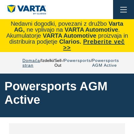
Togg
navi
Nedavni dogodki, povezani z družbo
Varta
AG,
ne vplivajo na
VARTA Automotive
.
Akumulatorje
VARTA Automotive
proizvaja in
distribuira podjetje
Clarios.
Preberite več
>>
Domača
Izdelki
Sell-
Powersports
Powersports
stran
Out
AGM Active
Powersports AGM
Active