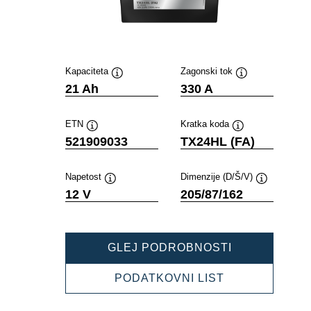
Kapaciteta
Zagonski tok
Namig
Namig
21 Ah
330 A
ETN
Kratka koda
Namig
Namig
521909033
TX24HL (FA)
Napetost
Dimenzije (D/Š/V)
Namig
Namig
12 V
205/87/162
POWERSPOR
GLEJ PODROBNOSTI
AGM
ACTIVE
POWERSPOR
PODATKOVNI LIST
521909033
AGM
ACTIVE