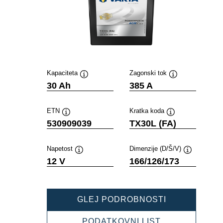
Kapaciteta
Zagonski tok
Namig
Namig
30 Ah
385 A
ETN
Kratka koda
Namig
Namig
530909039
TX30L (FA)
Napetost
Dimenzije (D/Š/V)
Namig
Namig
12 V
166/126/173
POWERSPOR
GLEJ PODROBNOSTI
AGM
ACTIVE
POWERSPOR
PODATKOVNI LIST