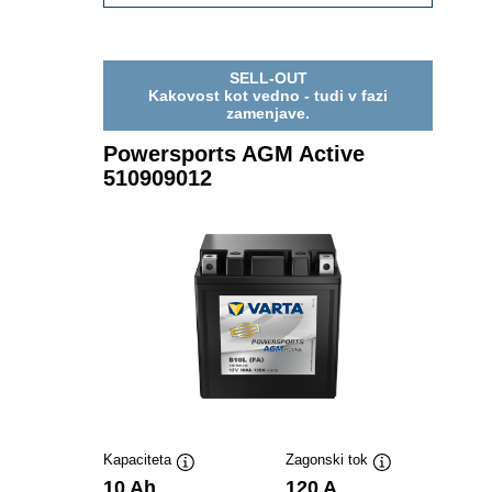
AGM
ACTIVE
510909015
SELL-OUT
Kakovost kot vedno - tudi v fazi
zamenjave.
Powersports AGM Active
510909012
Kapaciteta
Zagonski tok
Namig
Namig
10 Ah
120 A