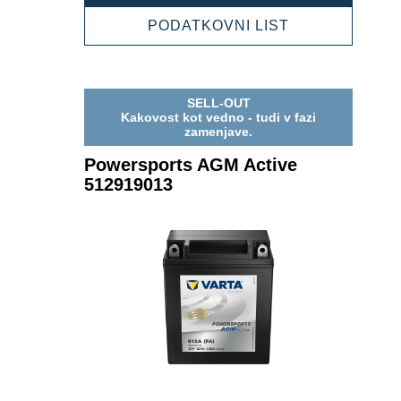
AGM
ACTIVE
POWERSPOR
PODATKOVNI LIST
512909021
AGM
ACTIVE
512909021
SELL-OUT
Kakovost kot vedno - tudi v fazi
zamenjave.
Powersports AGM Active
512919013