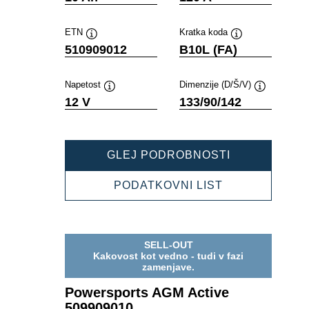
ETN
Kratka koda
Namig
Namig
510909012
B10L (FA)
Napetost
Dimenzije (D/Š/V)
Namig
Namig
12 V
133/90/142
POWERSPOR
GLEJ PODROBNOSTI
AGM
ACTIVE
POWERSPOR
PODATKOVNI LIST
510909012
AGM
ACTIVE
510909012
SELL-OUT
Kakovost kot vedno - tudi v fazi
zamenjave.
Powersports AGM Active
509909010