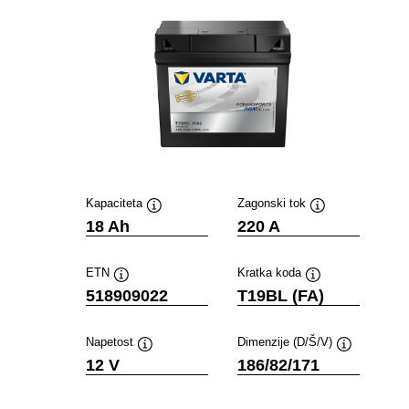
Kapaciteta
Zagonski tok
Namig
Namig
18 Ah
220 A
ETN
Kratka koda
Namig
Namig
518909022
T19BL (FA)
Napetost
Dimenzije (D/Š/V)
Namig
Namig
12 V
186/82/171