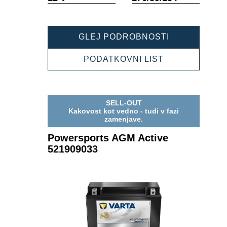
POWERSPOR
GLEJ PODROBNOSTI
AGM
ACTIVE
POWERSPOR
PODATKOVNI LIST
518919031
AGM
ACTIVE
518919031
SELL-OUT
Kakovost kot vedno - tudi v fazi
zamenjave.
Powersports AGM Active
521909033