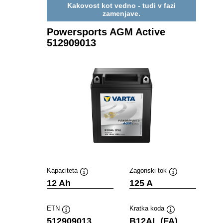
Kakovost kot vedno - tudi v fazi
zamenjave.
Powersports AGM Active
512909013
Kapaciteta
Zagonski tok
Namig
Namig
12 Ah
125 A
ETN
Kratka koda
Namig
Namig
512909013
B12AL (FA)