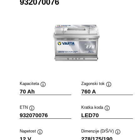
932070076
Kapaciteta
Zagonski tok
Namig
Namig
70 Ah
760 A
ETN
Kratka koda
Namig
Namig
932070076
LED70
Napetost
Dimenzije (D/Š/V)
Namig
Namig
12 V
278/175/190