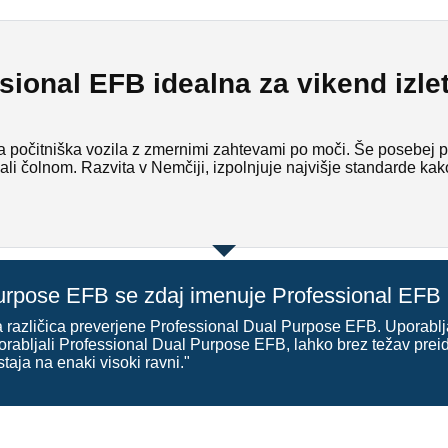
sional EFB idealna za vikend izle
očitniška vozila z zmernimi zahtevami po moči. Še posebej pri
 ali čolnom. Razvita v Nemčiji, izpolnjuje najvišje standarde kak
urpose EFB se zdaj imenuje Professional EFB
različica preverjene Professional Dual Purpose EFB. Uporablja
orabljali Professional Dual Purpose EFB, lahko brez težav pre
aja na enaki visoki ravni."