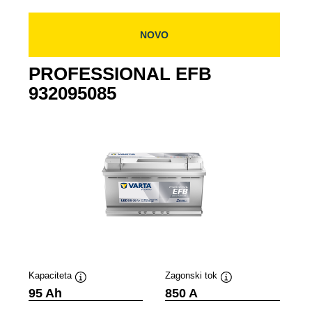
NOVO
PROFESSIONAL EFB
932095085
Kapaciteta
Zagonski tok
Namig
Namig
95 Ah
850 A