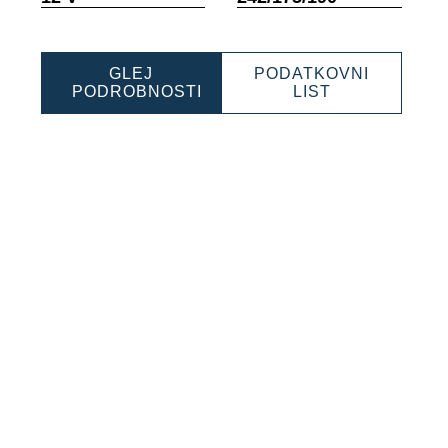
GLEJ
PODATKOVNI
ONAL
PROFESSION
PODROBNOSTI
LIST
PROFESSIONAL
EFB
EFB
932060064
932060064