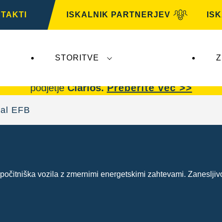
TAKTI
ISKALNIK PARTNERJEV
IS
STORITVE
Z
AG,
ne vplivajo na
VARTA Automotive
. Akumulator
podjetje
Clarios.
Preberite več >>
nal EFB
očitniška vozila z zmernimi energetskimi zahtevami. Zanesljivo