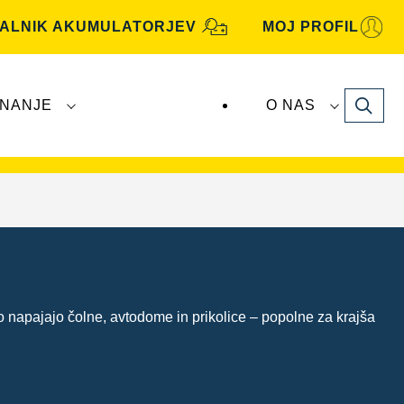
KALNIK AKUMULATORJEV
MOJ PROFIL
Search
NANJE
O NAS
je
VARTA Automotive
proizvaja in distribuira
 napajajo čolne, avtodome in prikolice – popolne za krajša