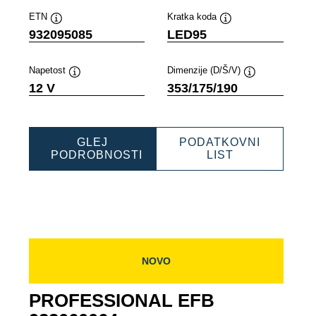
ETN
Kratka koda
Namig
Namig
932095085
LED95
Napetost
Dimenzije (D/Š/V)
Namig
Namig
12 V
353/175/190
GLEJ
PODATKOVNI
ONAL
PROFESSION
PODROBNOSTI
LIST
PROFESSIONAL
EFB
EFB
932095085
932095085
NOVO
PROFESSIONAL EFB