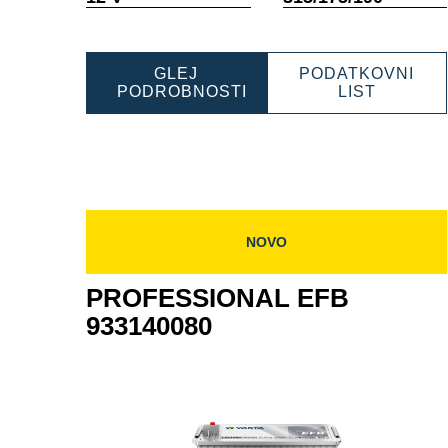
GLEJ
PODATKOVNI
PROFES
PODROBNOSTI
LIST
PROFESSIONAL
EFB
EFB
9320800
932080080
NOVO
PROFESSIONAL EFB
933140080