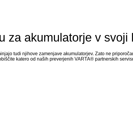
 za akumulatorje v svoji b
eminjajo tudi njihove zamenjave akumulatorjev. Zato ne priporo
obiščite katero od naših preverjenih VARTA® partnerskih servis