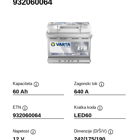
932060064
Kapaciteta
Zagonski tok
Namig
Namig
60 Ah
640 A
ETN
Kratka koda
Namig
Namig
932060064
LED60
Napetost
Dimenzije (D/Š/V)
Namig
Namig
12 V
242/175/190