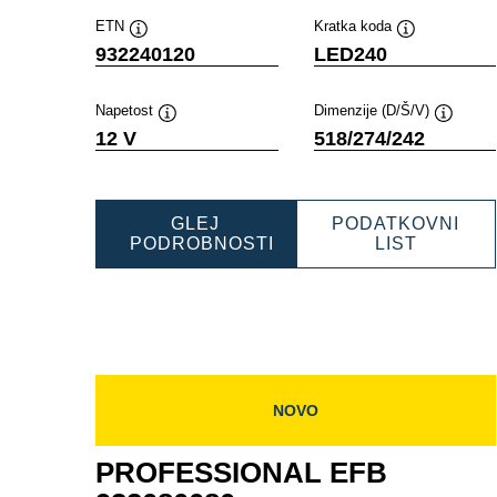
ETN
Kratka koda
Namig
Namig
932240120
LED240
Napetost
Dimenzije (D/Š/V)
Namig
Namig
12 V
518/274/242
GLEJ
PODATKOVNI
PROFES
PODROBNOSTI
LIST
PROFESSIONAL
EFB
EFB
9322401
932240120
NOVO
PROFESSIONAL EFB