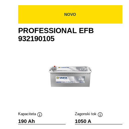
NOVO
PROFESSIONAL EFB
932190105
Kapaciteta
Zagonski tok
Namig
Namig
190 Ah
1050 A