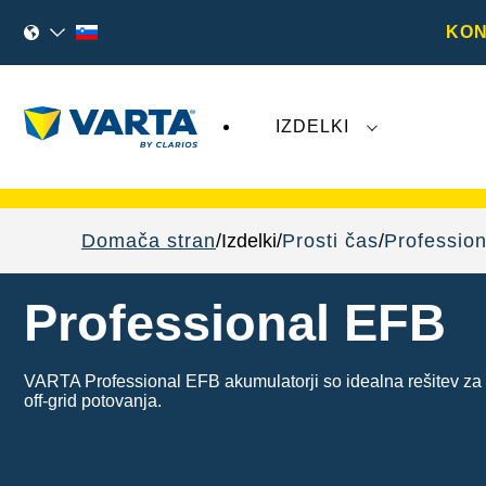
KON
IZDELKI
Nedavni dogodki, povezani z družbo
Varta 
Domača stran
Izdelki
Prosti čas
Professio
Professional EFB
VARTA Professional EFB akumulatorji so idealna rešitev za p
off-grid potovanja.