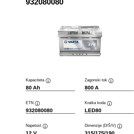
932080080
Kapaciteta
Zagonski tok
Namig
Namig
80 Ah
800 A
ETN
Kratka koda
Namig
Namig
932080080
LED80
Napetost
Dimenzije (D/Š/V)
Namig
Namig
12 V
315/175/190