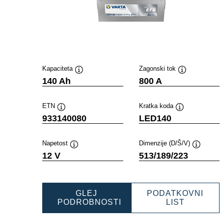
Kapaciteta
Zagonski tok
Namig
Namig
140 Ah
800 A
ETN
Kratka koda
Namig
Namig
933140080
LED140
Napetost
Dimenzije (D/Š/V)
Namig
Namig
12 V
513/189/223
GLEJ
PODATKOVNI
PROFES
PODROBNOSTI
LIST
PROFESSIONAL
EFB
EFB
9331400