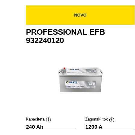
NOVO
PROFESSIONAL EFB
932240120
Kapaciteta
Zagonski tok
Namig
Namig
240 Ah
1200 A