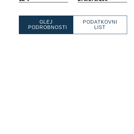
GLEJ
PODATKOVNI
SIONAL
PROFESSI
PODROBNOSTI
LIST
PROFESSIONAL
EFB
80
EFB
932070076
932070076