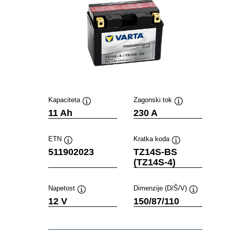
Kapaciteta
Zagonski tok
Namig
Namig
11 Ah
230 A
ETN
Kratka koda
Namig
Namig
511902023
TZ14S-BS
(TZ14S-4)
Napetost
Dimenzije (D/Š/V)
Namig
Namig
12 V
150/87/110