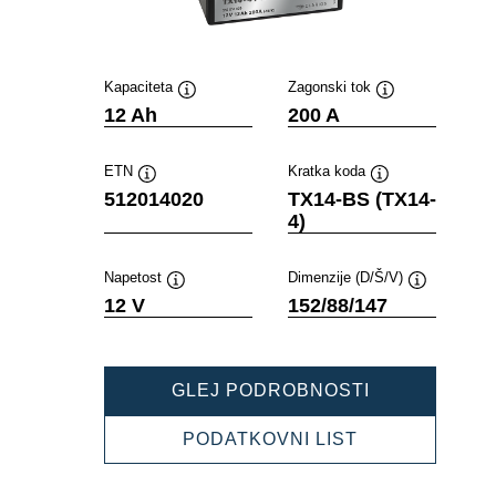
Kapaciteta
Zagonski tok
Namig
Namig
12 Ah
200 A
ETN
Kratka koda
Namig
Namig
512014020
TX14-BS (TX14-
4)
Napetost
Dimenzije (D/Š/V)
Namig
Namig
12 V
152/88/147
POWERSPOR
GLEJ PODROBNOSTI
AGM
512014020
POWERSPOR
PODATKOVNI LIST
AGM
512014020