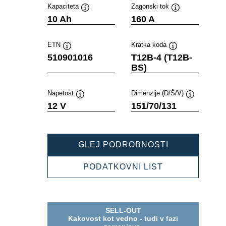
Kapaciteta
Zagonski tok
Namig
Namig
10 Ah
160 A
ETN
Kratka koda
Namig
Namig
510901016
T12B-4 (T12B-
BS)
Napetost
Dimenzije (D/Š/V)
Namig
Namig
12 V
151/70/131
POWERSPOR
GLEJ PODROBNOSTI
AGM
510901016
POWERSPOR
PODATKOVNI LIST
AGM
510901016
SELL-OUT
Kakovost kot vedno - tudi v fazi