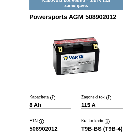
Kakovost kot vedno - tudi v fazi
zamenjave.
Powersports AGM 508902012
Kapaciteta
Zagonski tok
Namig
Namig
8 Ah
115 A
ETN
Kratka koda
Namig
Namig
508902012
T9B-BS (T9B-4)