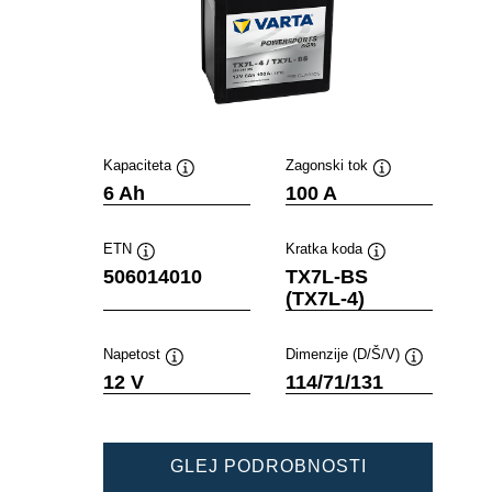
Kapaciteta
Zagonski tok
Namig
Namig
6 Ah
100 A
ETN
Kratka koda
Namig
Namig
506014010
TX7L-BS
(TX7L-4)
Napetost
Dimenzije (D/Š/V)
Namig
Namig
12 V
114/71/131
POWERSPOR
GLEJ PODROBNOSTI
AGM