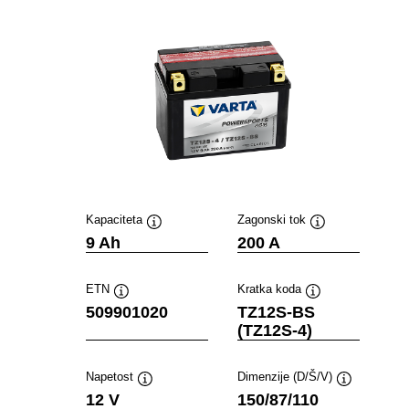
Kapaciteta
Zagonski tok
Namig
Namig
9 Ah
200 A
ETN
Kratka koda
Namig
Namig
509901020
TZ12S-BS
(TZ12S-4)
Napetost
Dimenzije (D/Š/V)
Namig
Namig
12 V
150/87/110