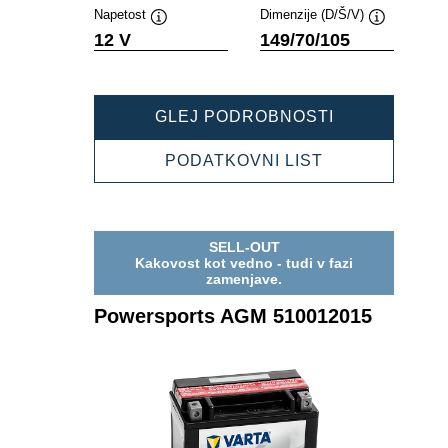
Napetost
Dimenzije (D/Š/V)
Namig
Namig
12 V
149/70/105
POWERSPOR
GLEJ PODROBNOSTI
AGM
508902012
POWERSPOR
PODATKOVNI LIST
AGM
508902012
SELL-OUT
Kakovost kot vedno - tudi v fazi
zamenjave.
Powersports AGM 510012015