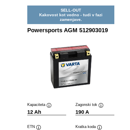
SELL-OUT
Kakovost kot vedno - tudi v fazi
zamenjave.
Powersports AGM 512903019
Kapaciteta
Zagonski tok
Namig
Namig
12 Ah
190 A
ETN
Kratka koda