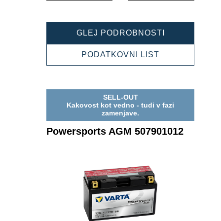
POWERSPOR
GLEJ PODROBNOSTI
AGM
509901020
POWERSPOR
PODATKOVNI LIST
AGM
509901020
SELL-OUT
Kakovost kot vedno - tudi v fazi
zamenjave.
Powersports AGM 507901012