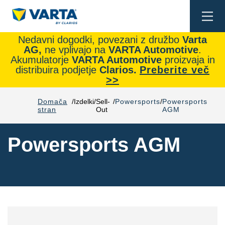
Togg
navi
Nedavni dogodki, povezani z družbo
Varta
AG,
ne vplivajo na
VARTA Automotive
.
Akumulatorje
VARTA Automotive
proizvaja in
distribuira podjetje
Clarios.
Preberite več
>>
Domača
Izdelki
Sell-
Powersports
Powersports
stran
Out
AGM
Powersports AGM