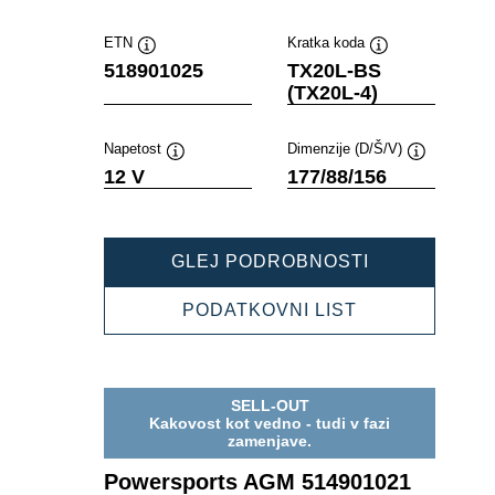
ETN
Kratka koda
Namig
Namig
518901025
TX20L-BS
(TX20L-4)
Napetost
Dimenzije (D/Š/V)
Namig
Namig
12 V
177/88/156
POWERSPOR
GLEJ PODROBNOSTI
AGM
518901025
POWERSPOR
PODATKOVNI LIST
AGM
518901025
SELL-OUT
Kakovost kot vedno - tudi v fazi
zamenjave.
Powersports AGM 514901021