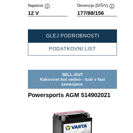
Napetost
Dimenzije (D/Š/V)
Namig
Namig
12 V
177/88/156
POWERSPOR
GLEJ PODROBNOSTI
AGM
518902025
POWERSPOR
PODATKOVNI LIST
AGM
518902025
SELL-OUT
Kakovost kot vedno - tudi v fazi
zamenjave.
Powersports AGM 514902021