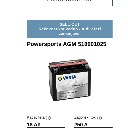
AGM
514902021
SELL-OUT
Kakovost kot vedno - tudi v fazi
zamenjave.
Powersports AGM 518901025
Kapaciteta
Zagonski tok
Namig
Namig
18 Ah
250 A