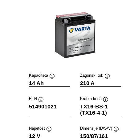
Kapaciteta
Zagonski tok
Namig
Namig
14 Ah
210 A
ETN
Kratka koda
Namig
Namig
514901021
TX16-BS-1
(TX16-4-1)
Napetost
Dimenzije (D/Š/V)
Namig
Namig
12 V
150/87/161