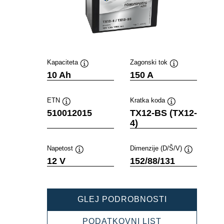
Kapaciteta
Zagonski tok
Namig
Namig
10 Ah
150 A
ETN
Kratka koda
Namig
Namig
510012015
TX12-BS (TX12-
4)
Napetost
Dimenzije (D/Š/V)
Namig
Namig
12 V
152/88/131
POWERSPOR
GLEJ PODROBNOSTI
AGM
510012015
POWERSPOR
PODATKOVNI LIST