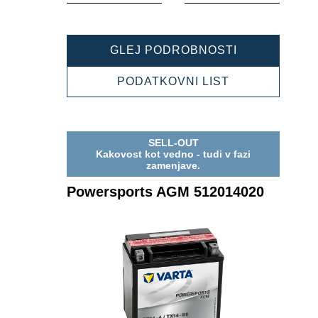
POWERSPOR
GLEJ PODROBNOSTI
AGM
514901021
POWERSPOR
PODATKOVNI LIST
AGM
514901021
SELL-OUT
Kakovost kot vedno - tudi v fazi
zamenjave.
Powersports AGM 512014020