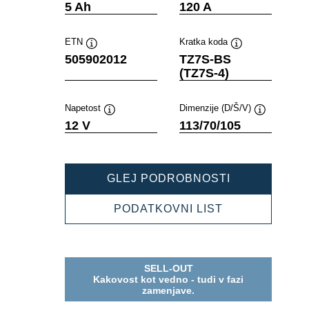
Namig
Namig
5 Ah
120 A
ETN
Kratka koda
Namig
Namig
505902012
TZ7S-BS
(TZ7S-4)
Napetost
Dimenzije (D/Š/V)
Namig
Namig
12 V
113/70/105
POWERSPOR
GLEJ PODROBNOSTI
AGM
505902012
POWERSPOR
PODATKOVNI LIST
AGM
505902012
SELL-OUT
Kakovost kot vedno - tudi v fazi
zamenjave.