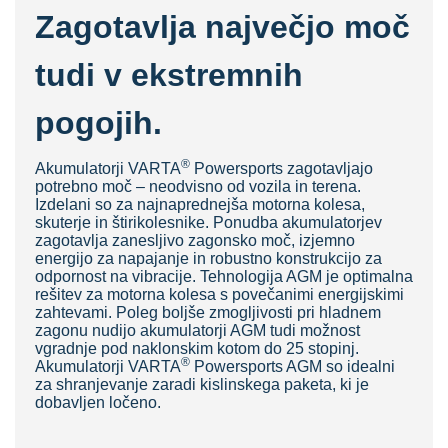
Zagotavlja največjo moč
tudi v ekstremnih
pogojih.
®
Akumulatorji VAR
TA
Powersports zagotavljajo
potrebno moč – neodvisno od vozila in terena.
Izdelani so za najnaprednejša motorna kolesa,
skuterje in štirikolesnike. Ponudba akumulatorjev
zagotavlja zanesljivo zagonsko moč, izjemno
energijo za napajanje in robustno konstrukcijo za
odpornost na vibracije. Tehnologija AGM je optimalna
rešitev za motorna kolesa s povečanimi energijskimi
zahtevami. Poleg boljše zmogljivosti pri hladnem
zagonu nudijo akumulatorji AGM tudi možnost
vgradnje pod naklonskim kotom do 25 stopinj.
®
Akumulatorji VARTA
Powersports AGM so idealni
za shranjevanje zaradi kislinskega paketa, ki je
dobavljen ločeno.