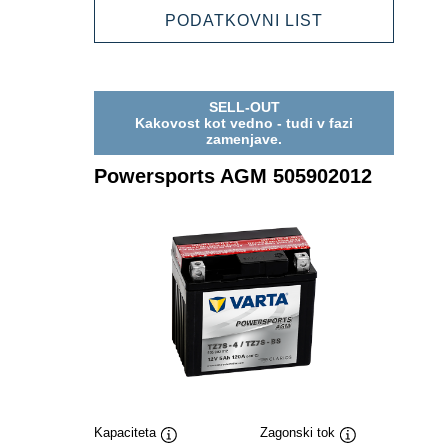
506014010
POWERSPOR
PODATKOVNI LIST
AGM
506014010
SELL-OUT
Kakovost kot vedno - tudi v fazi
zamenjave.
Powersports AGM 505902012
Kapaciteta
Zagonski tok