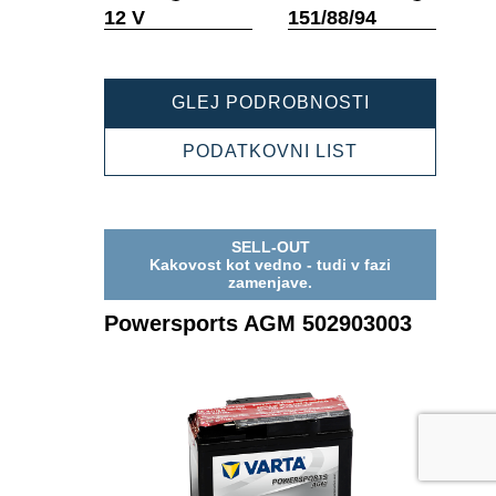
Namig
Namig
12 V
151/88/94
POWERSPOR
GLEJ PODROBNOSTI
AGM
506015011
POWERSPOR
PODATKOVNI LIST
AGM
506015011
SELL-OUT
Kakovost kot vedno - tudi v fazi
zamenjave.
Powersports AGM 502903003