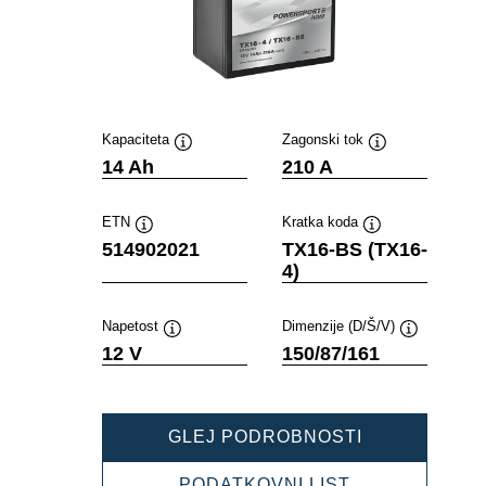
Kapaciteta
Zagonski tok
Namig
Namig
14 Ah
210 A
ETN
Kratka koda
Namig
Namig
514902021
TX16-BS (TX16-
4)
Napetost
Dimenzije (D/Š/V)
Namig
Namig
12 V
150/87/161
POWERSPOR
GLEJ PODROBNOSTI
AGM
514902021
POWERSPOR
PODATKOVNI LIST