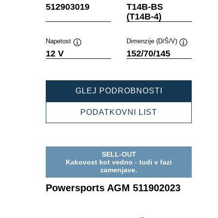
Namig
Namig
512903019
T14B-BS
(T14B-4)
Napetost
Dimenzije (D/Š/V)
Namig
Namig
12 V
152/70/145
POWERSPOR
GLEJ PODROBNOSTI
AGM
512903019
POWERSPOR
PODATKOVNI LIST
AGM
512903019
SELL-OUT
Kakovost kot vedno - tudi v fazi
zamenjave.
Powersports AGM 511902023