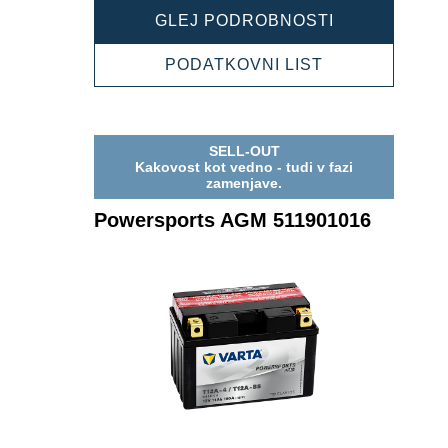
POWERSPOR
GLEJ PODROBNOSTI
AGM
511902023
POWERSPOR
PODATKOVNI LIST
AGM
511902023
SELL-OUT
Kakovost kot vedno - tudi v fazi
zamenjave.
Powersports AGM 511901016