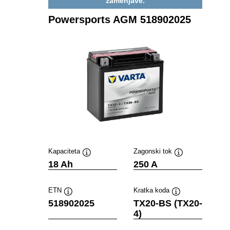
zamenjave.
Powersports AGM 518902025
Kapaciteta
Zagonski tok
Namig
Namig
18 Ah
250 A
ETN
Kratka koda
Namig
Namig
518902025
TX20-BS (TX20-
4)