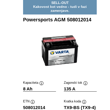
SELL-OUT
Kakovost kot vedno - tudi v fazi
zamenjave.
Powersports AGM 508012014
Kapaciteta
Zagonski tok
Namig
Namig
8 Ah
135 A
ETN
Kratka koda
Namig
Namig
508012014
TX9-BS (TX9-4)