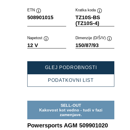
ETN
Kratka koda
Namig
Namig
508901015
TZ10S-BS
(TZ10S-4)
Napetost
Dimenzije (D/Š/V)
Namig
Namig
12 V
150/87/93
POWERSPOR
GLEJ PODROBNOSTI
AGM
508901015
POWERSPOR
PODATKOVNI LIST
AGM
508901015
SELL-OUT
Kakovost kot vedno - tudi v fazi
zamenjave.
Powersports AGM 509901020