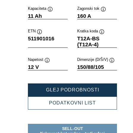
Kapaciteta
Zagonski tok
Namig
Namig
11 Ah
160 A
ETN
Kratka koda
Namig
Namig
511901016
T12A-BS
(T12A-4)
Napetost
Dimenzije (D/Š/V)
Namig
Namig
12 V
150/88/105
POWERSPOR
GLEJ PODROBNOSTI
AGM
511901016
POWERSPOR
PODATKOVNI LIST
AGM
511901016
SELL-OUT