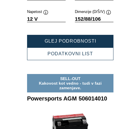
Napetost
Dimenzije (D/Š/V)
Namig
Namig
12 V
152/88/106
POWERSPOR
GLEJ PODROBNOSTI
AGM
508012014
POWERSPOR
PODATKOVNI LIST
AGM
508012014
SELL-OUT
Kakovost kot vedno - tudi v fazi
zamenjave.
Powersports AGM 506014010