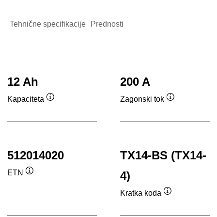
Tehnične specifikacije
Prednosti
12 Ah
200 A
Kapaciteta
Zagonski tok
Namig
Namig
512014020
TX14-BS (TX14-
ETN
4)
Namig
Kratka koda
Namig