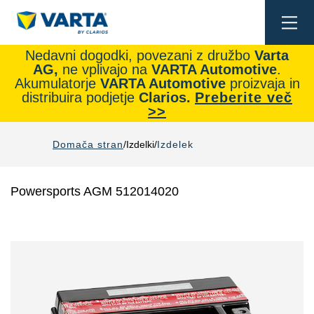
Togg
navi
Nedavni dogodki, povezani z družbo
Varta
AG,
ne vplivajo na
VARTA Automotive
.
Akumulatorje
VARTA Automotive
proizvaja in
distribuira podjetje
Clarios.
Preberite več
>>
Domača stran
Izdelki
Izdelek
Powersports AGM 512014020