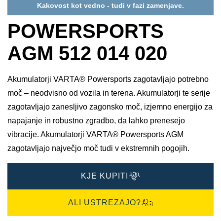
Kakovost kot vedno - tudi v fazi zamenjave.
POWERSPORTS
AGM 512 014 020
Akumulatorji VARTA® Powersports zagotavljajo potrebno
moč – neodvisno od vozila in terena. Akumulatorji te serije
zagotavljajo zanesljivo zagonsko moč, izjemno energijo za
napajanje in robustno zgradbo, da lahko prenesejo
vibracije. Akumulatorji VARTA® Powersports AGM
zagotavljajo največjo moč tudi v ekstremnih pogojih.
KJE KUPITI
ALI USTREZAJO?