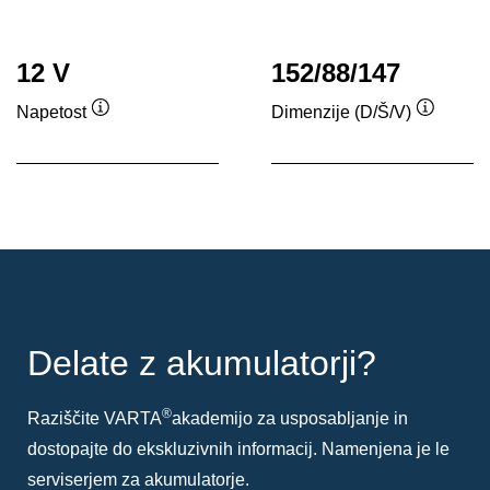
12 V
152/88/147
Napetost
Dimenzije (D/Š/V)
Namig
Namig
Delate z akumulatorji?
®
Raziščite VARTA
akademijo za usposabljanje in
dostopajte do ekskluzivnih informacij. Namenjena je le
serviserjem za akumulatorje.