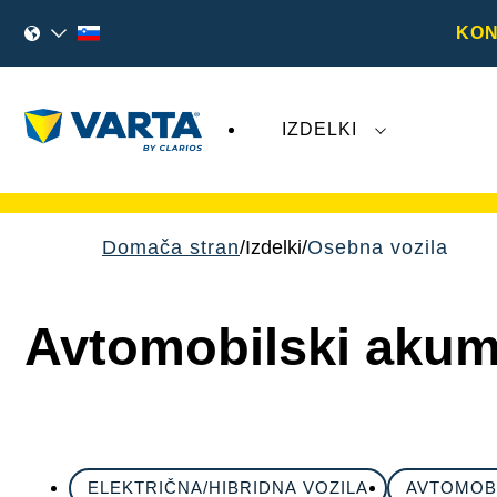
KON
IZDELKI
Nedavni dogodki, povezani z družbo
Varta 
Domača stran
Izdelki
Osebna vozila
Avtomobilski akumu
ELEKTRIČNA/HIBRIDNA VOZILA
AVTOMOBI