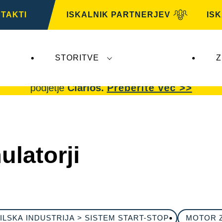
TAKTI
ISKALNIK PARTNERJEV
IS
STORITVE
Z
AG,
ne vplivajo na
VARTA Automotive
. Akumulator
podjetje
Clarios.
Preberite več >>
latorji
LSKA INDUSTRIJA > SISTEM START-STOP
MOTOR 