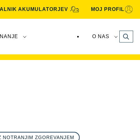
KALNIK AKUMULATORJEV
MOJ PROFIL
Search
NANJE
O NAS
je
VARTA Automotive
proizvaja in distribuira
Z NOTRANJIM ZGOREVANJEM