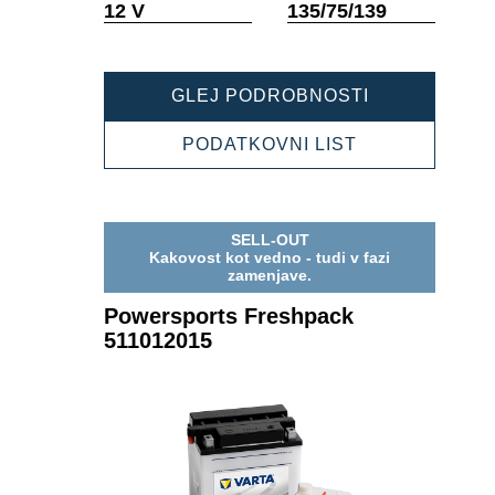
Namig
Namig
12 V
135/75/139
POWERSPOR
GLEJ PODROBNOSTI
FRESHPACK
509016013
POWERSPOR
PODATKOVNI LIST
FRESHPACK
509016013
SELL-OUT
Kakovost kot vedno - tudi v fazi
zamenjave.
Powersports Freshpack
511012015