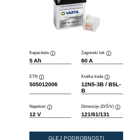
Kapaciteta
Zagonski tok
Namig
Namig
5 Ah
60 A
ETN
Kratka koda
Namig
Namig
505012006
12N5-3B / B5L-
B
Napetost
Dimenzije (D/Š/V)
Namig
Namig
12 V
121/61/131
POWERSPOR
GLEJ PODROBNOSTI