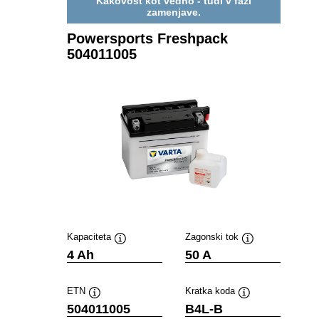
Kakovost kot vedno - tudi v fazi
zamenjave.
Powersports Freshpack
504011005
Kapaciteta
Zagonski tok
Namig
Namig
4 Ah
50 A
ETN
Kratka koda
Namig
Namig
504011005
B4L-B