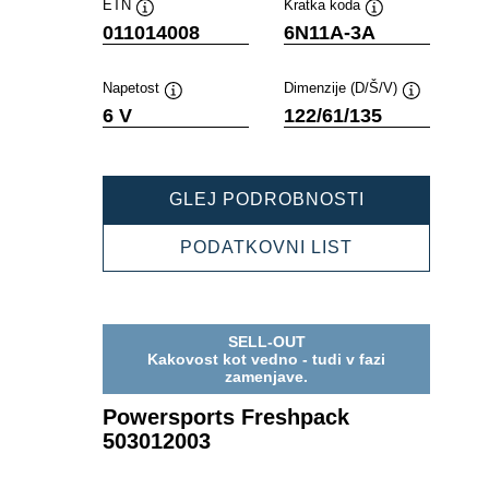
ETN
Kratka koda
Namig
Namig
011014008
6N11A-3A
Napetost
Dimenzije (D/Š/V)
Namig
Namig
6 V
122/61/135
POWERSPOR
GLEJ PODROBNOSTI
FRESHPACK
011014008
POWERSPOR
PODATKOVNI LIST
FRESHPACK
011014008
SELL-OUT
Kakovost kot vedno - tudi v fazi
zamenjave.
Powersports Freshpack
503012003