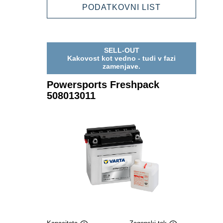
507013007
POWERSPOR
PODATKOVNI LIST
FRESHPACK
507013007
SELL-OUT
Kakovost kot vedno - tudi v fazi
zamenjave.
Powersports Freshpack
508013011