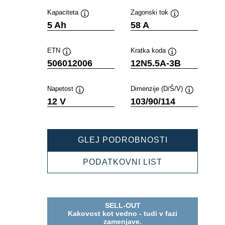
Kapaciteta
Zagonski tok
Namig
Namig
5 Ah
58 A
ETN
Kratka koda
Namig
Namig
506012006
12N5.5A-3B
Napetost
Dimenzije (D/Š/V)
Namig
Namig
12 V
103/90/114
POWERSPOR
GLEJ PODROBNOSTI
FRESHPACK
506012006
POWERSPOR
PODATKOVNI LIST
FRESHPACK
506012006
SELL-OUT
Kakovost kot vedno - tudi v fazi
zamenjave.