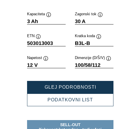
Kapaciteta
Zagonski tok
Namig
Namig
3 Ah
30 A
ETN
Kratka koda
Namig
Namig
503013003
B3L-B
Napetost
Dimenzije (D/Š/V)
Namig
Namig
12 V
100/58/112
POWERSPOR
GLEJ PODROBNOSTI
FRESHPACK
503013003
POWERSPOR
PODATKOVNI LIST
FRESHPACK
503013003
SELL-OUT