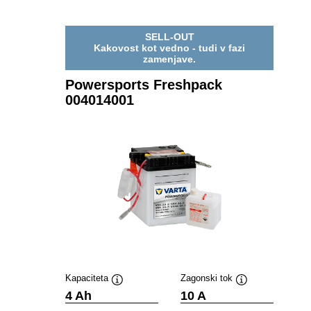
SELL-OUT
Kakovost kot vedno - tudi v fazi
zamenjave.
Powersports Freshpack
004014001
Kapaciteta
Zagonski tok
Namig
Namig
4 Ah
10 A