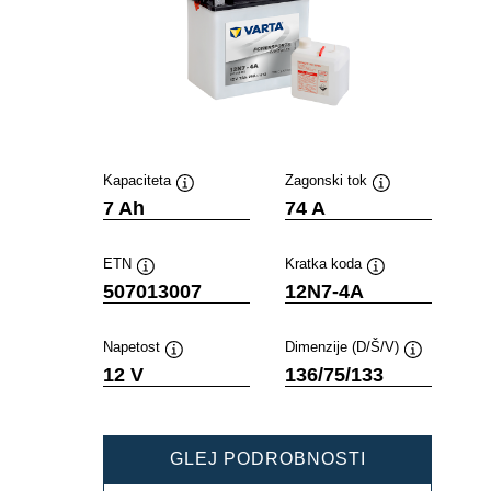
Kapaciteta
Zagonski tok
Namig
Namig
7 Ah
74 A
ETN
Kratka koda
Namig
Namig
507013007
12N7-4A
Napetost
Dimenzije (D/Š/V)
Namig
Namig
12 V
136/75/133
POWERSPOR
GLEJ PODROBNOSTI
FRESHPACK