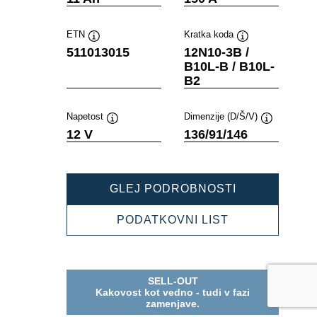
ETN
Kratka koda
Namig
Namig
511013015
12N10-3B /
B10L-B / B10L-
B2
Napetost
Dimenzije (D/Š/V)
Namig
Namig
12 V
136/91/146
POWERSPOR
GLEJ PODROBNOSTI
FRESHPACK
511013015
POWERSPOR
PODATKOVNI LIST
FRESHPACK
511013015
SELL-OUT
Kakovost kot vedno - tudi v fazi
zamenjave.