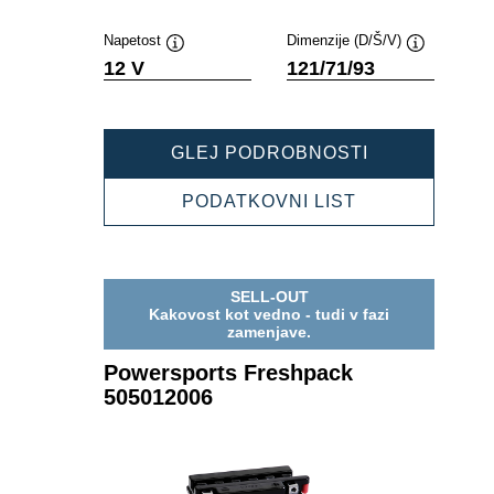
Napetost
Dimenzije (D/Š/V)
Namig
Namig
12 V
121/71/93
POWERSPOR
GLEJ PODROBNOSTI
FRESHPACK
504011005
POWERSPOR
PODATKOVNI LIST
FRESHPACK
504011005
SELL-OUT
Kakovost kot vedno - tudi v fazi
zamenjave.
Powersports Freshpack
505012006