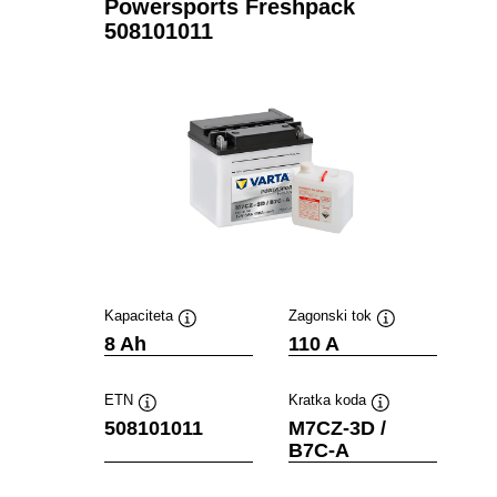
Powersports Freshpack
508101011
Kapaciteta
Zagonski tok
Namig
Namig
8 Ah
110 A
ETN
Kratka koda
Namig
Namig
508101011
M7CZ-3D /
B7C-A