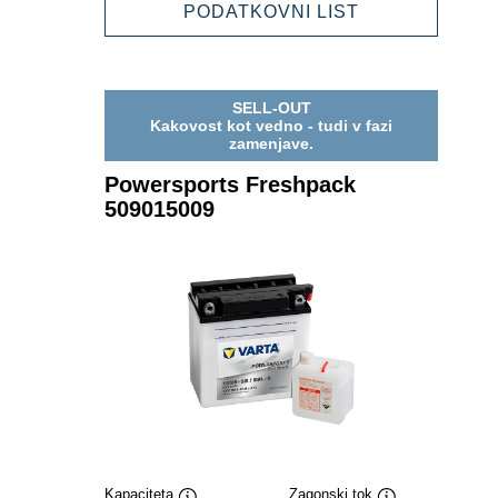
509014009
POWERSPOR
PODATKOVNI LIST
FRESHPACK
509014009
SELL-OUT
Kakovost kot vedno - tudi v fazi
zamenjave.
Powersports Freshpack
509015009
Kapaciteta
Zagonski tok