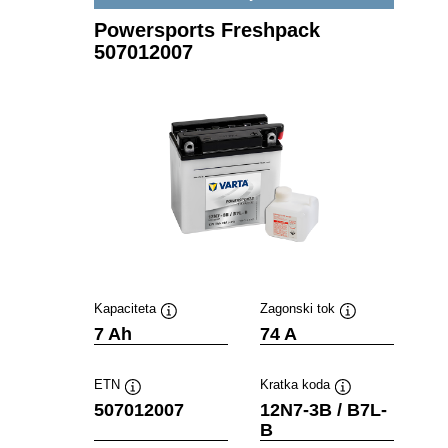
Powersports Freshpack
507012007
Kapaciteta
Zagonski tok
Namig
Namig
7 Ah
74 A
ETN
Kratka koda
Namig
Namig
507012007
12N7-3B / B7L-
B