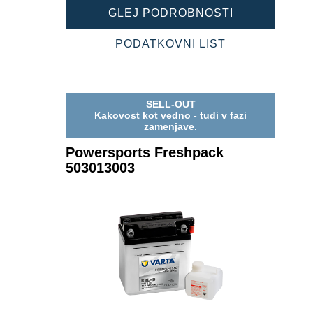
POWERSPOR
GLEJ PODROBNOSTI
FRESHPACK
503012003
POWERSPOR
PODATKOVNI LIST
FRESHPACK
503012003
SELL-OUT
Kakovost kot vedno - tudi v fazi
zamenjave.
Powersports Freshpack
503013003