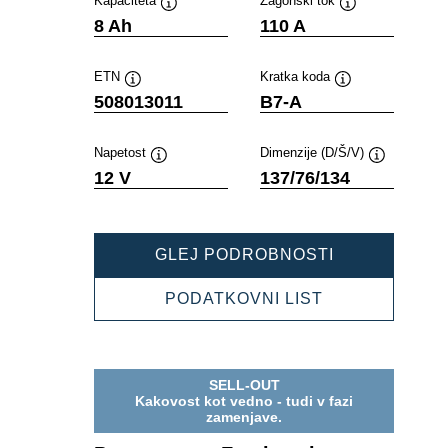
Kapaciteta
Zagonski tok
Namig
Namig
8 Ah
110 A
ETN
Kratka koda
Namig
Namig
508013011
B7-A
Napetost
Dimenzije (D/Š/V)
Namig
Namig
12 V
137/76/134
POWERSPOR
GLEJ PODROBNOSTI
FRESHPACK
508013011
POWERSPOR
PODATKOVNI LIST
FRESHPACK
508013011
SELL-OUT
Kakovost kot vedno - tudi v fazi
zamenjave.