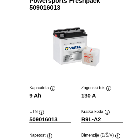
Powersports Freshpack
509016013
Kapaciteta
Zagonski tok
Namig
Namig
9 Ah
130 A
ETN
Kratka koda
Namig
Namig
509016013
B9L-A2
Napetost
Dimenzije (D/Š/V)