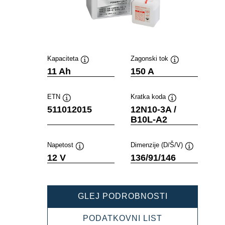
Kapaciteta
Zagonski tok
Namig
Namig
11 Ah
150 A
ETN
Kratka koda
Namig
Namig
511012015
12N10-3A /
B10L-A2
Napetost
Dimenzije (D/Š/V)
Namig
Namig
12 V
136/91/146
POWERSPOR
GLEJ PODROBNOSTI
FRESHPACK
511012015
POWERSPOR
PODATKOVNI LIST