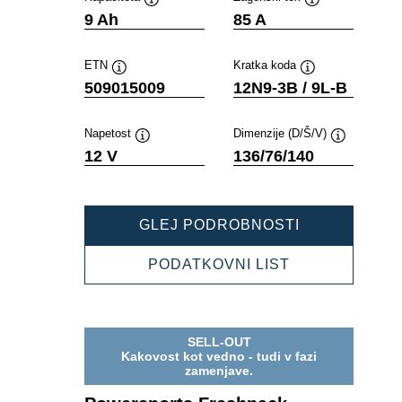
Namig
Namig
9 Ah
85 A
ETN
Kratka koda
Namig
Namig
509015009
12N9-3B / 9L-B
Napetost
Dimenzije (D/Š/V)
Namig
Namig
12 V
136/76/140
POWERSPOR
GLEJ PODROBNOSTI
FRESHPACK
509015009
POWERSPOR
PODATKOVNI LIST
FRESHPACK
509015009
SELL-OUT
Kakovost kot vedno - tudi v fazi
zamenjave.