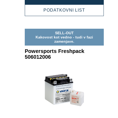
FRESHPACK
505012006
POWERSPOR
PODATKOVNI LIST
FRESHPACK
505012006
SELL-OUT
Kakovost kot vedno - tudi v fazi
zamenjave.
Powersports Freshpack
506012006