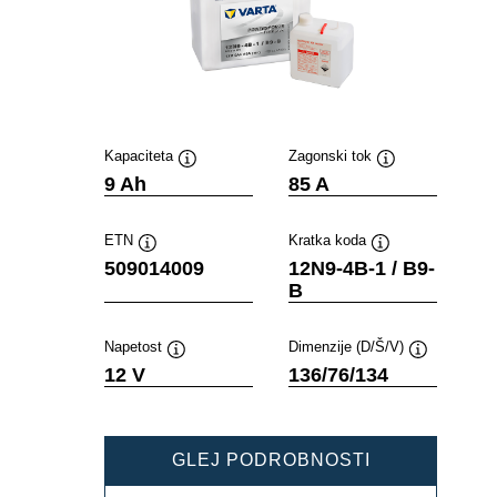
Kapaciteta
Zagonski tok
Namig
Namig
9 Ah
85 A
ETN
Kratka koda
Namig
Namig
509014009
12N9-4B-1 / B9-
B
Napetost
Dimenzije (D/Š/V)
Namig
Namig
12 V
136/76/134
POWERSPOR
GLEJ PODROBNOSTI
FRESHPACK