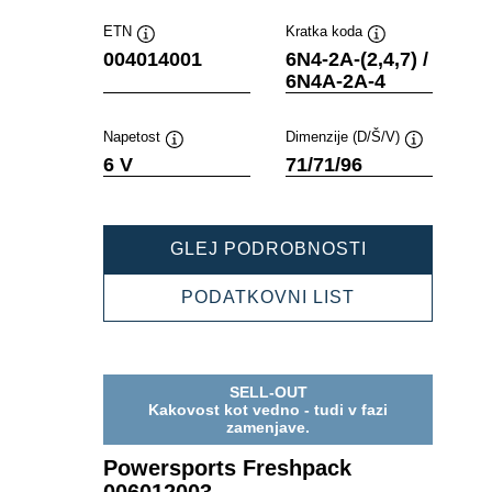
ETN
Kratka koda
Namig
Namig
004014001
6N4-2A-(2,4,7) /
6N4A-2A-4
Napetost
Dimenzije (D/Š/V)
Namig
Namig
6 V
71/71/96
POWERSPOR
GLEJ PODROBNOSTI
FRESHPACK
004014001
POWERSPOR
PODATKOVNI LIST
FRESHPACK
004014001
SELL-OUT
Kakovost kot vedno - tudi v fazi
zamenjave.
Powersports Freshpack
006012003