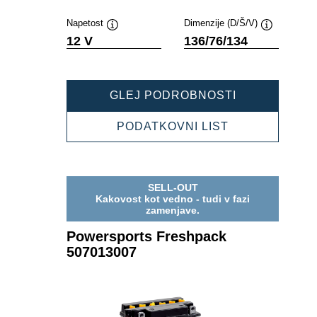
Napetost
Dimenzije (D/Š/V)
Namig
Namig
12 V
136/76/134
POWERSPOR
GLEJ PODROBNOSTI
FRESHPACK
507012007
POWERSPOR
PODATKOVNI LIST
FRESHPACK
507012007
SELL-OUT
Kakovost kot vedno - tudi v fazi
zamenjave.
Powersports Freshpack
507013007