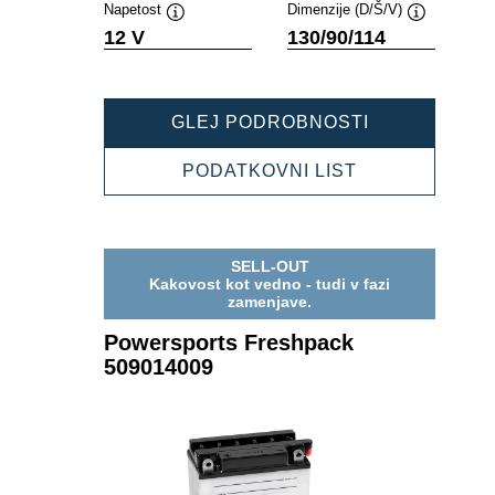
Napetost
Dimenzije (D/Š/V)
Namig
Namig
12 V
130/90/114
POWERSPOR
GLEJ PODROBNOSTI
FRESHPACK
508101011
POWERSPOR
PODATKOVNI LIST
FRESHPACK
508101011
SELL-OUT
Kakovost kot vedno - tudi v fazi
zamenjave.
Powersports Freshpack
509014009