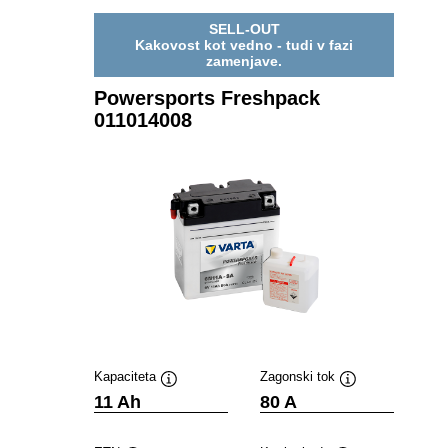
SELL-OUT
Kakovost kot vedno - tudi v fazi
zamenjave.
Powersports Freshpack
011014008
Kapaciteta
Zagonski tok
Namig
Namig
11 Ah
80 A