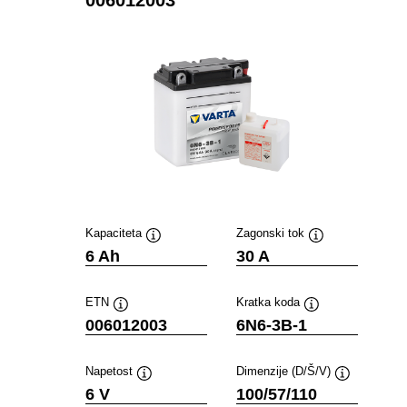
Kapaciteta
Zagonski tok
Namig
Namig
6 Ah
30 A
ETN
Kratka koda
Namig
Namig
006012003
6N6-3B-1
Napetost
Dimenzije (D/Š/V)
Namig
Namig
6 V
100/57/110