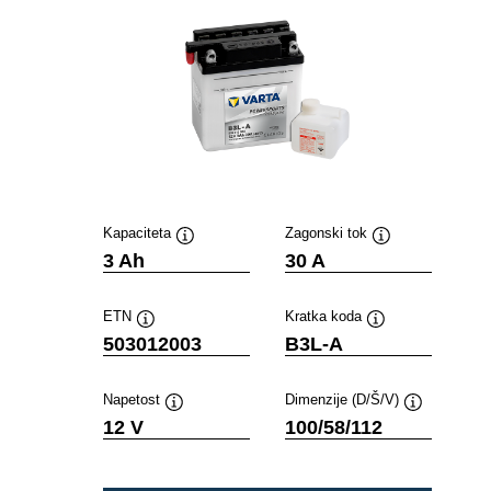
Kapaciteta
Zagonski tok
Namig
Namig
3 Ah
30 A
ETN
Kratka koda
Namig
Namig
503012003
B3L-A
Napetost
Dimenzije (D/Š/V)
Namig
Namig
12 V
100/58/112