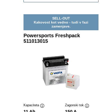
FRESHPACK
511012015
SELL-OUT
Kakovost kot vedno - tudi v fazi
zamenjave.
Powersports Freshpack
511013015
Kapaciteta
Zagonski tok
Namig
Namig
11 Ah
150 A