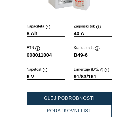
Kapaciteta
Zagonski tok
Namig
Namig
8 Ah
40 A
ETN
Kratka koda
Namig
Namig
008011004
B49-6
Napetost
Dimenzije (D/Š/V)
Namig
Namig
6 V
91/83/161
POWERSPOR
GLEJ PODROBNOSTI
FRESHPACK
008011004
POWERSPOR
PODATKOVNI LIST
FRESHPACK
008011004