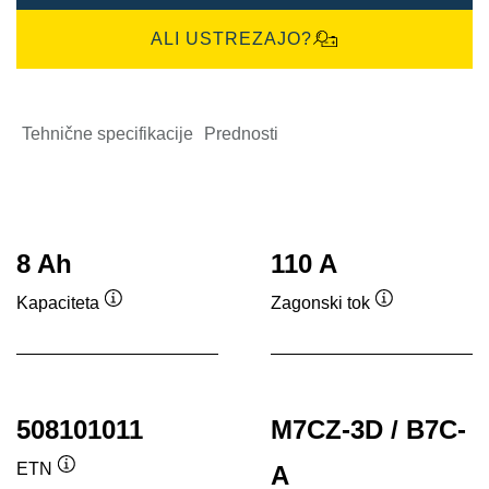
ALI USTREZAJO?
Tehnične specifikacije
Prednosti
8 Ah
110 A
Kapaciteta
Zagonski tok
Namig
Namig
508101011
M7CZ-3D / B7C-
ETN
A
Namig