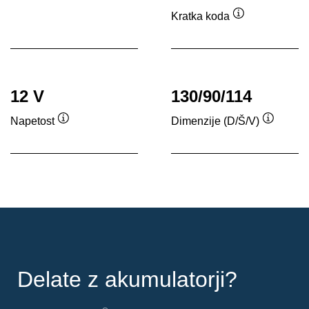
Kratka koda
Namig
12 V
130/90/114
Napetost
Dimenzije (D/Š/V)
Namig
Namig
Delate z akumulatorji?