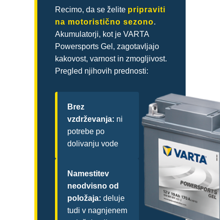
Recimo, da se želite
pripraviti
na motoristično sezono
.
Akumulatorji, kot je VARTA
Powersports Gel, zagotavljajo
kakovost, varnost in zmogljivost.
Pregled njihovih prednosti:
Brez
vzdrževanja:
ni
potrebe po
dolivanju vode
Namestitev
neodvisno od
položaja:
deluje
tudi v nagnjenem