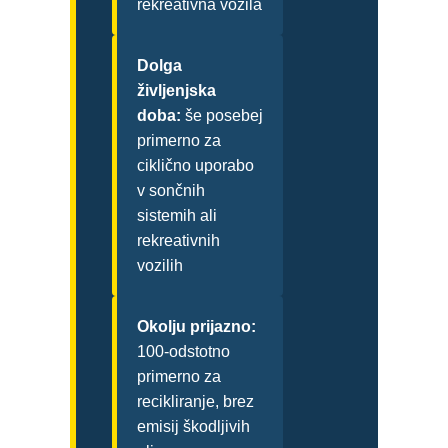
rekreativna vozila
Dolga
življenjska
doba:
še posebej
primerno za
ciklično uporabo
v sončnih
sistemih ali
rekreativnih
vozilih
Okolju prijazno:
100-odstotno
primerno za
recikliranje, brez
emisij škodljivih