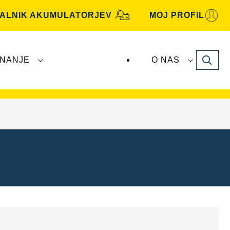
KALNIK AKUMULATORJEV
MOJ PROFIL
Search
NANJE
O NAS
je
VARTA Automotive
proizvaja in distribuira