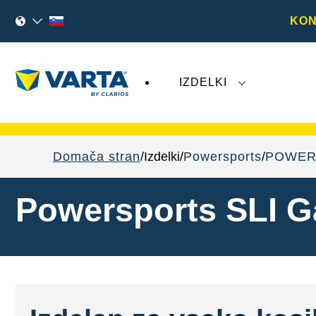
KON
IZDELKI
Nedavni dogodki, povezani z družbo
Varta 
Domača stran
Izdelki
Powersports
POWER
Powersports SLI G