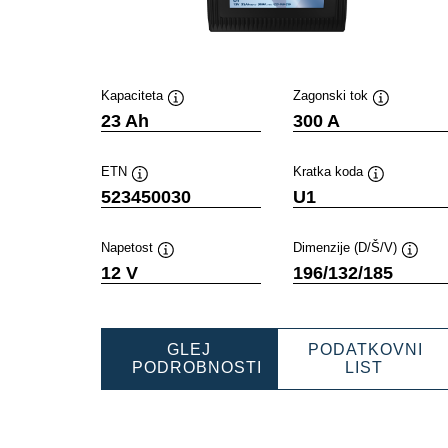
Kapaciteta
Zagonski tok
Namig
Namig
23 Ah
300 A
ETN
Kratka koda
Namig
Namig
523450030
U1
Napetost
Dimenzije (D/Š/V)
Namig
Namig
12 V
196/132/185
GLEJ
PODATKOVNI
POWER
PODROBNOSTI
LIST
POWERSPORTS
SLI
SLI
GARDE
GARDENING
523450
523450030