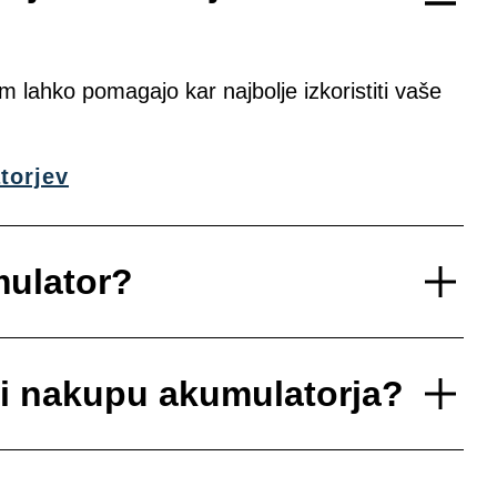
lahko pomagajo kar najbolje izkoristiti vaše
torjev
mulator?
ri nakupu akumulatorja?