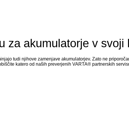
 za akumulatorje v svoji b
eminjajo tudi njihove zamenjave akumulatorjev. Zato ne priporo
obiščite katero od naših preverjenih VARTA® partnerskih servis