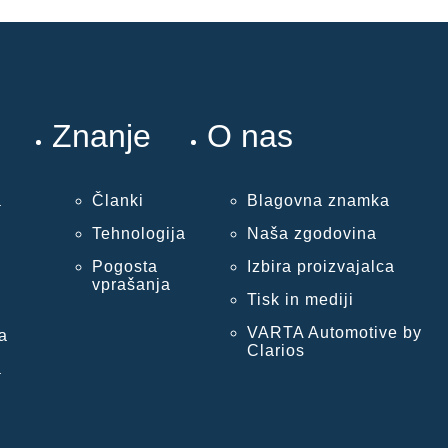
Znanje
O nas
a
Članki
Blagovna znamka
Tehnologija
Naša zgodovina
Pogosta
Izbira proizvajalca
vprašanja
Tisk in mediji
VARTA Automotive by
a
Clarios
a