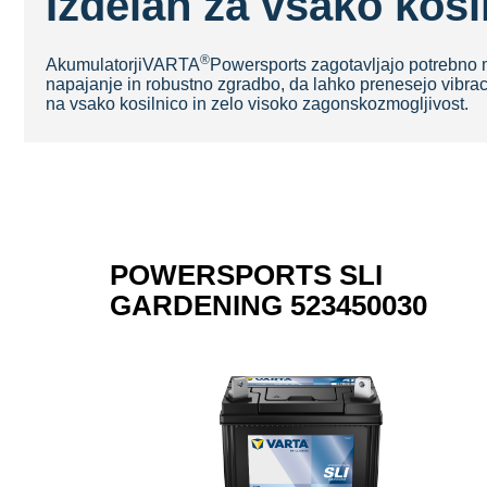
Izdelan za vsako kosi
®
Akumulatorji
VARTA
Powersports zagotavljajo potrebno m
napajanje in robustno zgradbo, da lahko prenesejo vibra
na vsako kosilnico in zelo visoko zagonsko
zmogljivost.
POWERSPORTS SLI
GARDENING 523450030