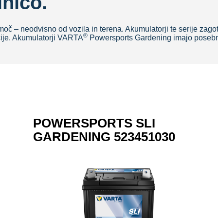
lnico.
oč – neodvisno od vozila in terena. Akumulatorji te serije zago
®
cije. Akumulatorji VARTA
Powersports Gardening imajo posebne 
POWERSPORTS SLI
GARDENING 523451030