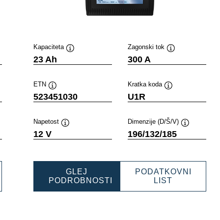
Kapaciteta
Zagonski tok
Namig
Namig
23 Ah
300 A
ETN
Kratka koda
Namig
Namig
523451030
U1R
Napetost
Dimenzije (D/Š/V)
Namig
Namig
12 V
196/132/185
GLEJ
PODATKOVNI
SPORTS
POWERSP
PODROBNOSTI
LIST
POWERSPORTS
SLI
NING
SLI
GARDENIN
030
GARDENING
523451030
523451030