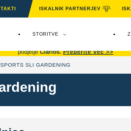
TAKTI
ISKALNIK PARTNERJEV
IS
STORITVE
Z
AG,
ne vplivajo na
VARTA Automotive
. Akumulator
podjetje
Clarios.
Preberite več >>
SPORTS SLI GARDENING
ardening