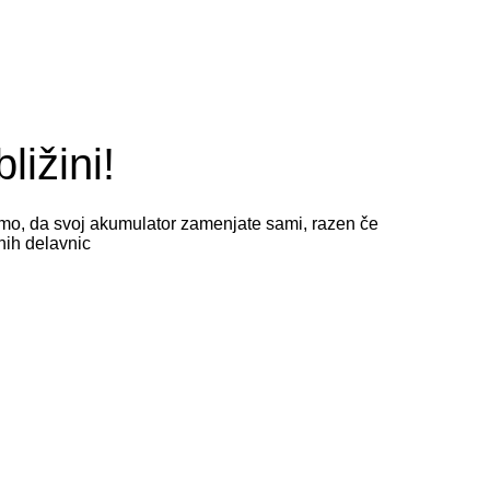
ližini!
čamo, da svoj akumulator zamenjate sami, razen če
nih delavnic