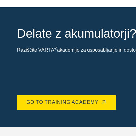
Delate z akumulatorji
®
Raziščite VARTA
akademijo za usposabljanje in dostop
GO TO TRAINING ACADEMY