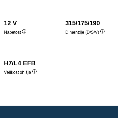
12 V
315/175/190
Napetost
Dimenzije (D/Š/V)
Namig
Namig
H7/L4 EFB
Velikost ohišja
Namig