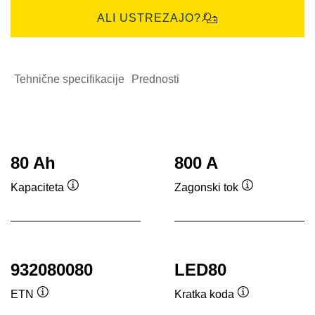
ALI USTREZAJO?
Tehnične specifikacije
Prednosti
80 Ah
800 A
Kapaciteta
Zagonski tok
Namig
Namig
932080080
LED80
ETN
Kratka koda
Namig
Namig