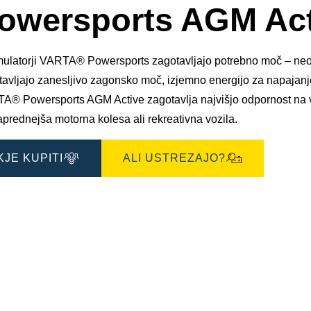
okno
owersports AGM Act
s
slikami
ulatorji VARTA® Powersports zagotavljajo potrebno moč – neodvi
avljajo zanesljivo zagonsko moč, izjemno energijo za napajanje
A® Powersports AGM Active zagotavlja najvišjo odpornost na vib
prednejša motorna kolesa ali rekreativna vozila.
KJE KUPITI
ALI USTREZAJO?