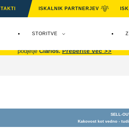
TAKTI
ISKALNIK PARTNERJEV
IS
STORITVE
Z
AG,
ne vplivajo na
VARTA Automotive
. Akumulator
podjetje
Clarios.
Preberite več >>
SELL-OU
Odprite
Kakovost kot vedno - tudi
dialogno