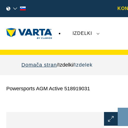
KON
IZDELKI
Nedavni dogodki, povezani z družbo
Varta 
Domača stran
Izdelki
Izdelek
Powersports AGM Active 518919031
Odprite
dialogno