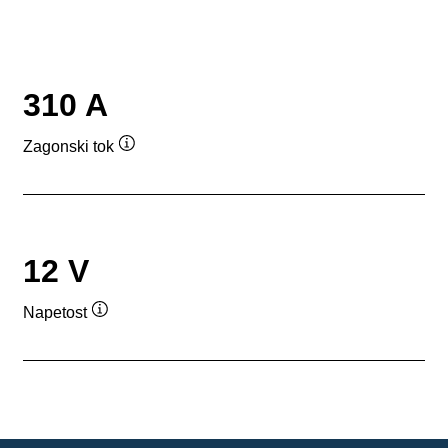
310 A
Zagonski tok
Namig
12 V
Napetost
Namig