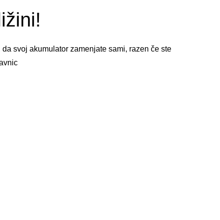
žini!
, da svoj akumulator zamenjate sami, razen če ste
avnic