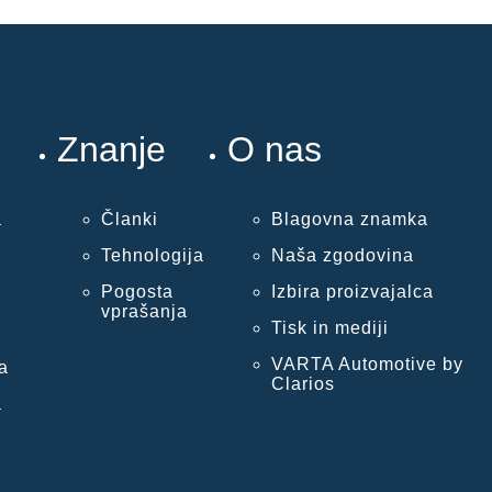
Znanje
O nas
a
Članki
Blagovna znamka
Tehnologija
Naša zgodovina
Pogosta
Izbira proizvajalca
vprašanja
Tisk in mediji
VARTA Automotive by
a
Clarios
a