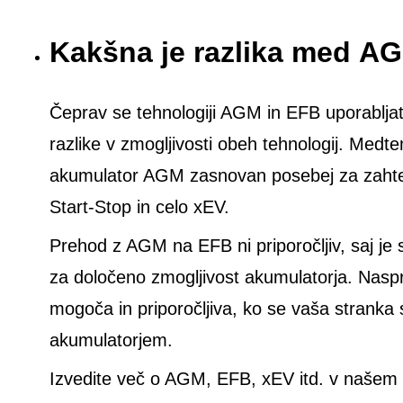
Kakšna je razlika med A
Čeprav se tehnologiji AGM in EFB uporabljata
razlike v zmogljivosti obeh tehnologij. Medt
akumulator AGM zasnovan posebej za zahtevn
Start-Stop in celo xEV.
Prehod z AGM na EFB ni priporočljiv, saj je 
za določeno zmogljivost akumulatorja. Nas
mogoča in priporočljiva, ko se vaša stranka
akumulatorjem.
Izvedite več o AGM, EFB, xEV itd. v našem 