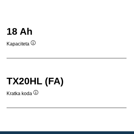
18 Ah
Kapaciteta
Namig
TX20HL (FA)
Kratka koda
Namig