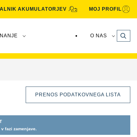
KALNIK AKUMULATORJEV
MOJ PROFIL
Search
NANJE
O NAS
je
VARTA Automotive
proizvaja in distribuira
PRENOS PODATKOVNEGA LISTA
T
Odprite
 v fazi zamenjave.
dialogno