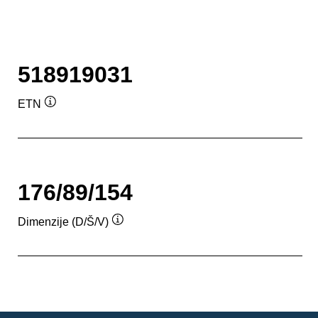
518919031
ETN
Namig
176/89/154
Dimenzije (D/Š/V)
Namig