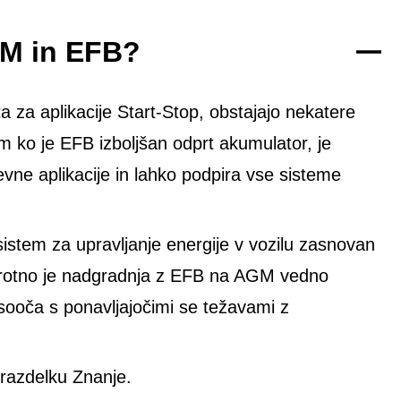
GM in EFB?
 za aplikacije Start-Stop, obstajajo nekatere
em ko je EFB izboljšan odprt akumulator, je
e aplikacije in lahko podpira vse sisteme
sistem za upravljanje energije v vozilu zasnovan
protno je nadgradnja z EFB na AGM vedno
 sooča s ponavljajočimi se težavami z
razdelku Znanje.