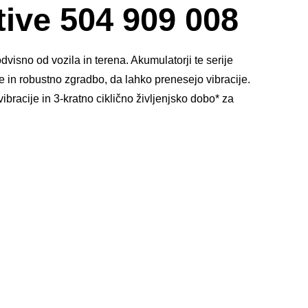
okno
ive 504 909 008
s
slikami
sno od vozila in terena. Akumulatorji te serije
 in robustno zgradbo, da lahko prenesejo vibracije.
racije in 3-kratno ciklično življenjsko dobo* za