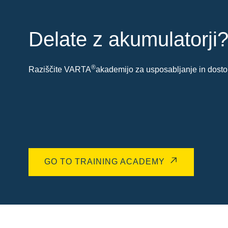
Delate z akumulatorji
®
Raziščite VARTA
akademijo za usposabljanje in dostop
GO TO TRAINING ACADEMY