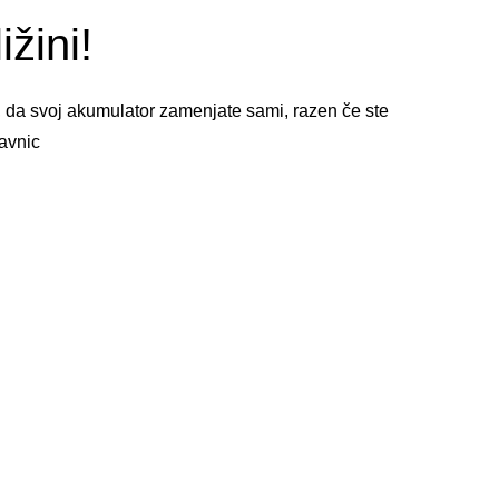
žini!
, da svoj akumulator zamenjate sami, razen če ste
avnic