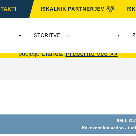
TAKTI
ISKALNIK PARTNERJEV
IS
STORITVE
Z
AG,
ne vplivajo na
VARTA Automotive
. Akumulator
podjetje
Clarios.
Preberite več >>
SELL-OU
Odprite
Kakovost kot vedno - tudi
dialogno