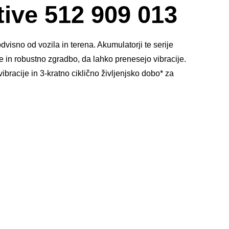
okno
ive 512 909 013
s
slikami
sno od vozila in terena. Akumulatorji te serije
 in robustno zgradbo, da lahko prenesejo vibracije.
racije in 3-kratno ciklično življenjsko dobo* za