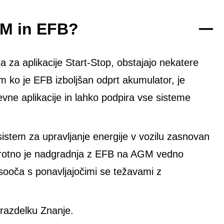
GM in EFB?
 za aplikacije Start-Stop, obstajajo nekatere
em ko je EFB izboljšan odprt akumulator, je
e aplikacije in lahko podpira vse sisteme
sistem za upravljanje energije v vozilu zasnovan
protno je nadgradnja z EFB na AGM vedno
 sooča s ponavljajočimi se težavami z
razdelku Znanje.