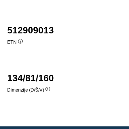
512909013
ETN
Namig
134/81/160
Dimenzije (D/Š/V)
Namig