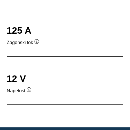
125 A
Zagonski tok
Namig
12 V
Napetost
Namig