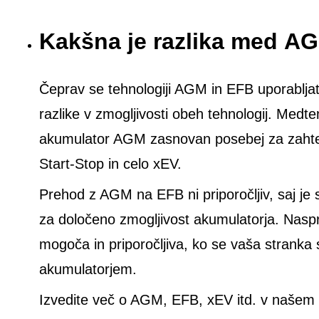
Kakšna je razlika med A
Čeprav se tehnologiji AGM in EFB uporabljata
razlike v zmogljivosti obeh tehnologij. Medt
akumulator AGM zasnovan posebej za zahtevn
Start-Stop in celo xEV.
Prehod z AGM na EFB ni priporočljiv, saj je 
za določeno zmogljivost akumulatorja. Nas
mogoča in priporočljiva, ko se vaša stranka
akumulatorjem.
Izvedite več o AGM, EFB, xEV itd. v našem 