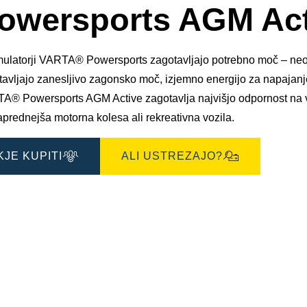
okno
owersports AGM Act
s
slikami
ulatorji VARTA® Powersports zagotavljajo potrebno moč – neodvi
avljajo zanesljivo zagonsko moč, izjemno energijo za napajanje
A® Powersports AGM Active zagotavlja najvišjo odpornost na vib
prednejša motorna kolesa ali rekreativna vozila.
KJE KUPITI
ALI USTREZAJO?