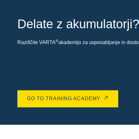
Delate z akumulatorji
®
Raziščite VARTA
akademijo za usposabljanje in dostop
GO TO TRAINING ACADEMY