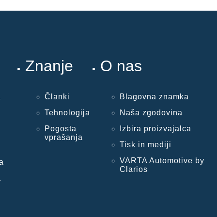
Znanje
O nas
a
Članki
Blagovna znamka
Tehnologija
Naša zgodovina
Pogosta
Izbira proizvajalca
vprašanja
Tisk in mediji
VARTA Automotive by
a
Clarios
a