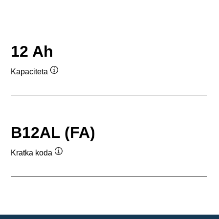
12 Ah
Kapaciteta
Namig
B12AL (FA)
Kratka koda
Namig