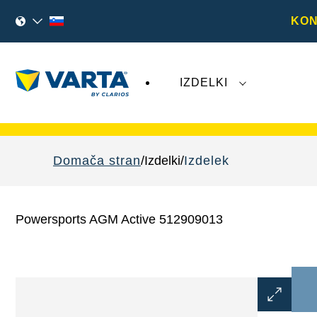
KON
IZDELKI
Nedavni dogodki, povezani z družbo
Varta 
Domača stran
Izdelki
Izdelek
Powersports AGM Active 512909013
Odprite
dialogno