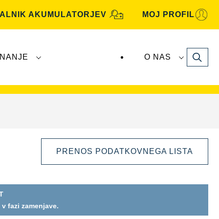
KALNIK AKUMULATORJEV
MOJ PROFIL
Search
NANJE
O NAS
je
VARTA Automotive
proizvaja in distribuira
PRENOS PODATKOVNEGA LISTA
T
Odprite
 v fazi zamenjave.
dialogno