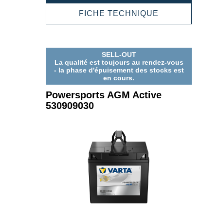
AGM
ACTIVE
POWERSPOR
FICHE TECHNIQUE
530909039
AGM
ACTIVE
530909039
SELL-OUT
La qualité est toujours au rendez-vous
- la phase d'épuisement des stocks est
en cours.
Powersports AGM Active
530909030