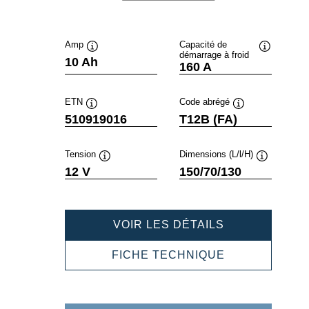
Amp
Capacité de
démarrage à froid
Infobulle
Infobulle
10 Ah
160 A
ETN
Code abrégé
Infobulle
Infobulle
510919016
T12B (FA)
Tension
Dimensions (L/l/H)
Infobulle
Infobulle
12 V
150/70/130
POWERSPOR
VOIR LES DÉTAILS
AGM
ACTIVE
POWERSPOR
FICHE TECHNIQUE
510919016
AGM
ACTIVE
510919016