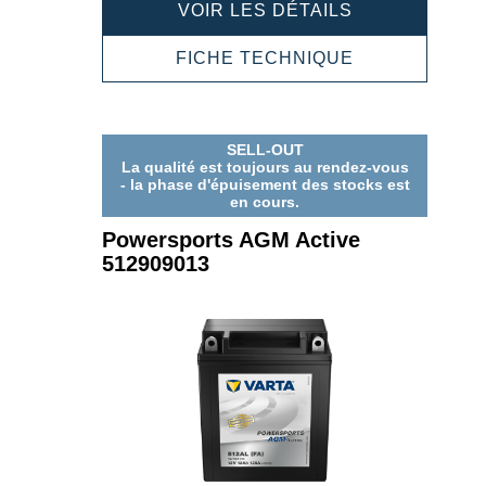
POWERSPOR
VOIR LES DÉTAILS
AGM
ACTIVE
POWERSPOR
FICHE TECHNIQUE
512919021
AGM
ACTIVE
512919021
SELL-OUT
La qualité est toujours au rendez-vous
- la phase d'épuisement des stocks est
en cours.
Powersports AGM Active
512909013