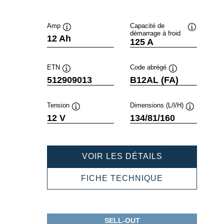
Amp
Capacité de
démarrage à froid
Infobulle
Infobulle
12 Ah
125 A
ETN
Code abrégé
Infobulle
Infobulle
512909013
B12AL (FA)
Tension
Dimensions (L/l/H)
Infobulle
Infobulle
12 V
134/81/160
POWERSPOR
VOIR LES DÉTAILS
AGM
ACTIVE
POWERSPOR
FICHE TECHNIQUE
512909013
AGM
ACTIVE
512909013
SELL-OUT