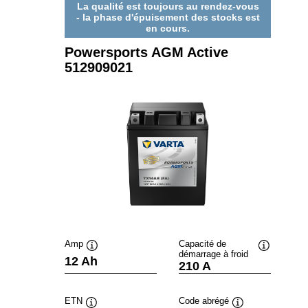
La qualité est toujours au rendez-vous
- la phase d'épuisement des stocks est
en cours.
Powersports AGM Active
512909021
Amp
Capacité de
démarrage à froid
Infobulle
Infobulle
12 Ah
210 A
ETN
Code abrégé