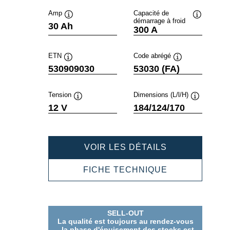
Amp
Capacité de
démarrage à froid
Infobulle
Infobulle
30 Ah
300 A
ETN
Code abrégé
Infobulle
Infobulle
530909030
53030 (FA)
Tension
Dimensions (L/l/H)
Infobulle
Infobulle
12 V
184/124/170
POWERSPOR
VOIR LES DÉTAILS
AGM
ACTIVE
POWERSPOR
FICHE TECHNIQUE
530909030
AGM
ACTIVE
530909030
SELL-OUT
La qualité est toujours au rendez-vous
- la phase d'épuisement des stocks est