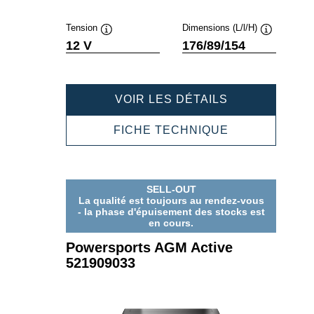
Tension
Dimensions (L/l/H)
Infobulle
Infobulle
12 V
176/89/154
POWERSPOR
VOIR LES DÉTAILS
AGM
ACTIVE
POWERSPOR
FICHE TECHNIQUE
518919031
AGM
ACTIVE
518919031
SELL-OUT
La qualité est toujours au rendez-vous
- la phase d'épuisement des stocks est
en cours.
Powersports AGM Active
521909033