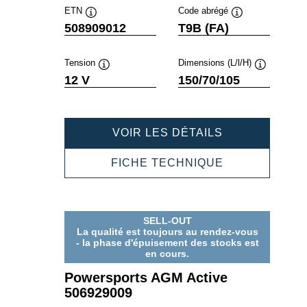
ETN
Code abrégé
Infobulle
Infobulle
508909012
T9B (FA)
Tension
Dimensions (L/l/H)
Infobulle
Infobulle
12 V
150/70/105
POWERSPOR
VOIR LES DÉTAILS
AGM
ACTIVE
POWERSPOR
FICHE TECHNIQUE
508909012
AGM
ACTIVE
508909012
SELL-OUT
La qualité est toujours au rendez-vous
- la phase d'épuisement des stocks est
en cours.
Powersports AGM Active
506929009