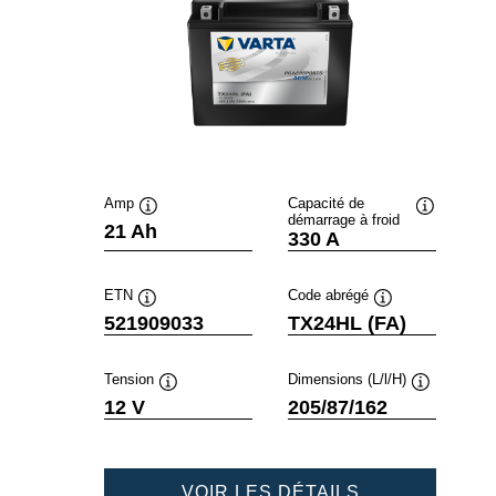
Amp
Capacité de
démarrage à froid
Infobulle
Infobulle
21 Ah
330 A
ETN
Code abrégé
Infobulle
Infobulle
521909033
TX24HL (FA)
Tension
Dimensions (L/l/H)
Infobulle
Infobulle
12 V
205/87/162
POWERSPOR
VOIR LES DÉTAILS