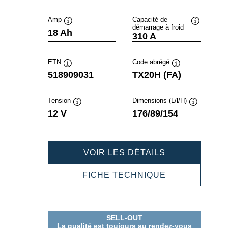
Amp
Capacité de
démarrage à froid
Infobulle
Infobulle
18 Ah
310 A
ETN
Code abrégé
Infobulle
Infobulle
518909031
TX20H (FA)
Tension
Dimensions (L/l/H)
Infobulle
Infobulle
12 V
176/89/154
POWERSPOR
VOIR LES DÉTAILS
AGM
ACTIVE
POWERSPOR
FICHE TECHNIQUE
518909031
AGM
ACTIVE
518909031
SELL-OUT
La qualité est toujours au rendez-vous