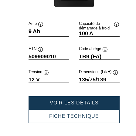
Amp
Capacité de
démarrage à froid
Infobulle
Infobulle
9 Ah
100 A
ETN
Code abrégé
Infobulle
Infobulle
509909010
TB9 (FA)
Tension
Dimensions (L/l/H)
Infobulle
Infobulle
12 V
135/75/139
POWERSPOR
VOIR LES DÉTAILS
AGM
ACTIVE
POWERSPOR
FICHE TECHNIQUE
509909010
AGM
ACTIVE
509909010