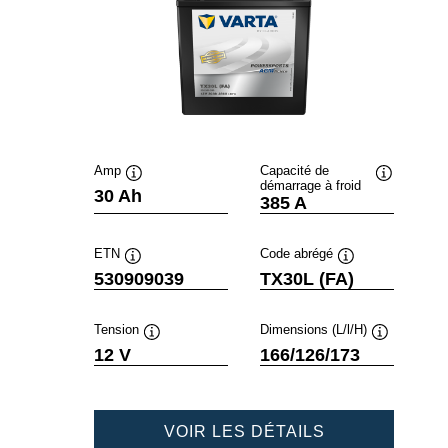
Amp
Capacité de
démarrage à froid
Infobulle
Infobulle
30 Ah
385 A
ETN
Code abrégé
Infobulle
Infobulle
530909039
TX30L (FA)
Tension
Dimensions (L/l/H)
Infobulle
Infobulle
12 V
166/126/173
POWERSPOR
VOIR LES DÉTAILS