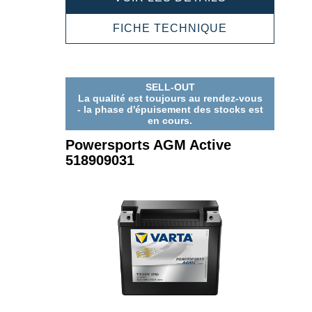
AGM
ACTIVE
POWERSPOR
FICHE TECHNIQUE
521909033
AGM
ACTIVE
521909033
SELL-OUT
La qualité est toujours au rendez-vous
- la phase d'épuisement des stocks est
en cours.
Powersports AGM Active
518909031