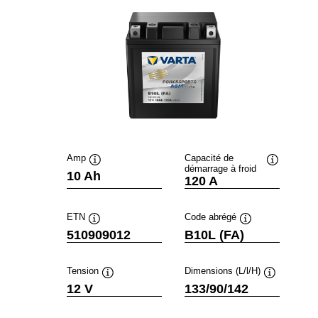
Amp
Capacité de
démarrage à froid
Infobulle
Infobulle
10 Ah
120 A
ETN
Code abrégé
Infobulle
Infobulle
510909012
B10L (FA)
Tension
Dimensions (L/l/H)
Infobulle
Infobulle
12 V
133/90/142