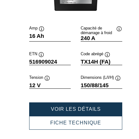
Amp
Capacité de
démarrage à froid
Infobulle
Infobulle
16 Ah
240 A
ETN
Code abrégé
Infobulle
Infobulle
516909024
TX14H (FA)
Tension
Dimensions (L/l/H)
Infobulle
Infobulle
12 V
150/88/145
POWERSPOR
VOIR LES DÉTAILS
AGM
ACTIVE
POWERSPOR
FICHE TECHNIQUE
516909024
AGM
ACTIVE