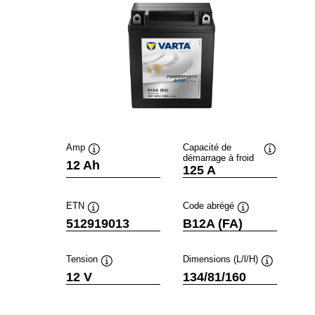
Amp
Capacité de
démarrage à froid
Infobulle
Infobulle
12 Ah
125 A
ETN
Code abrégé
Infobulle
Infobulle
512919013
B12A (FA)
Tension
Dimensions (L/l/H)
Infobulle
Infobulle
12 V
134/81/160