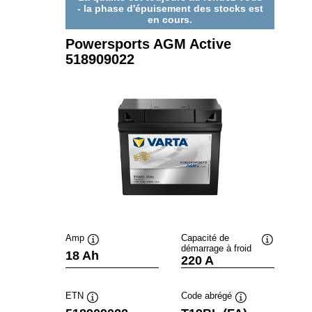
- la phase d'épuisement des stocks est
en cours.
Powersports AGM Active
518909022
Amp
Capacité de
démarrage à froid
Infobulle
Infobulle
18 Ah
220 A
ETN
Code abrégé
Infobulle
Infobulle