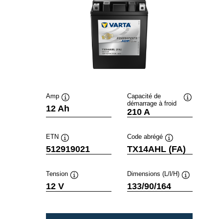
Amp
Capacité de
démarrage à froid
Infobulle
Infobulle
12 Ah
210 A
ETN
Code abrégé
Infobulle
Infobulle
512919021
TX14AHL (FA)
Tension
Dimensions (L/l/H)
Infobulle
Infobulle
12 V
133/90/164