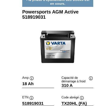
en cours.
Powersports AGM Active
518919031
Amp
Capacité de
démarrage à froid
Infobulle
Infobulle
18 Ah
310 A
ETN
Code abrégé
Infobulle
Infobulle
518919031
TX20HL (FA)