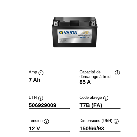
Amp
Capacité de
démarrage à froid
Infobulle
Infobulle
7 Ah
85 A
ETN
Code abrégé
Infobulle
Infobulle
506929009
T7B (FA)
Tension
Dimensions (L/l/H)
Infobulle
Infobulle
12 V
150/66/93