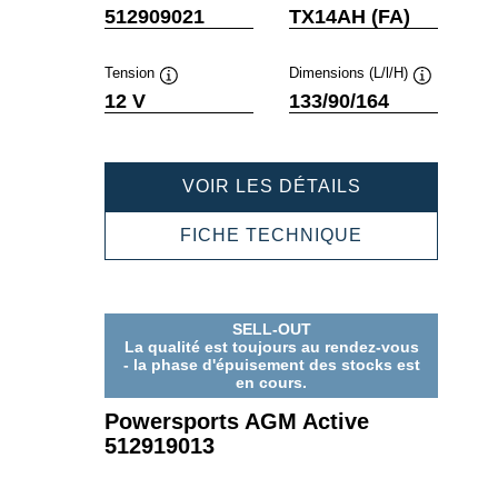
Infobulle
Infobulle
512909021
TX14AH (FA)
Tension
Dimensions (L/l/H)
Infobulle
Infobulle
12 V
133/90/164
POWERSPOR
VOIR LES DÉTAILS
AGM
ACTIVE
POWERSPOR
FICHE TECHNIQUE
512909021
AGM
ACTIVE
512909021
SELL-OUT
La qualité est toujours au rendez-vous
- la phase d'épuisement des stocks est
en cours.
Powersports AGM Active
512919013