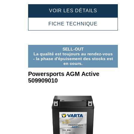
POWERSPOR
VOIR LES DÉTAILS
AGM
ACTIVE
POWERSPOR
FICHE TECHNIQUE
510909012
AGM
ACTIVE
510909012
SELL-OUT
La qualité est toujours au rendez-vous
- la phase d'épuisement des stocks est
en cours.
Powersports AGM Active
509909010