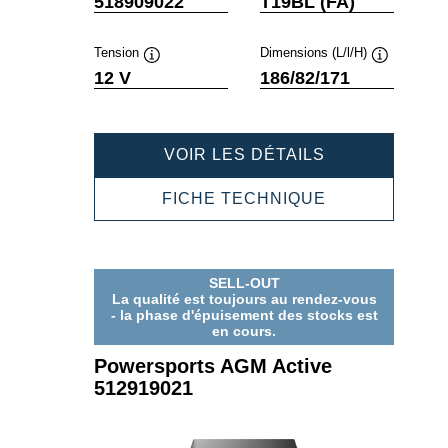
518909022
T19BL (FA)
Tension
Dimensions (L/l/H)
Infobulle
Infobulle
12 V
186/82/171
POWERSPOR
VOIR LES DÉTAILS
AGM
ACTIVE
POWERSPOR
FICHE TECHNIQUE
518909022
AGM
ACTIVE
518909022
SELL-OUT
La qualité est toujours au rendez-vous
- la phase d'épuisement des stocks est
en cours.
Powersports AGM Active
512919021