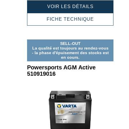
POWERSPOR
VOIR LES DÉTAILS
AGM
ACTIVE
POWERSPOR
FICHE TECHNIQUE
512919013
AGM
ACTIVE
512919013
SELL-OUT
La qualité est toujours au rendez-vous
- la phase d'épuisement des stocks est
en cours.
Powersports AGM Active
510919016