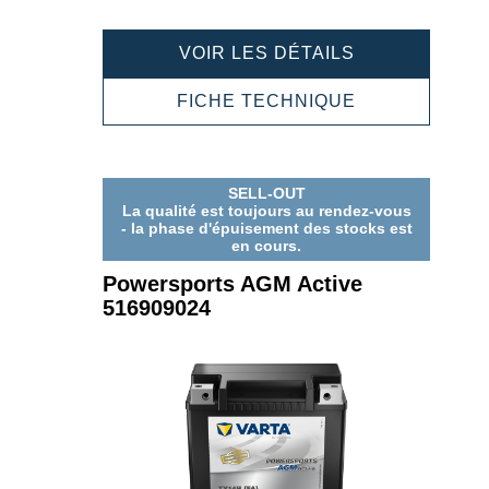
POWERSPOR
VOIR LES DÉTAILS
AGM
ACTIVE
POWERSPOR
FICHE TECHNIQUE
506929009
AGM
ACTIVE
506929009
SELL-OUT
La qualité est toujours au rendez-vous
- la phase d'épuisement des stocks est
en cours.
Powersports AGM Active
516909024