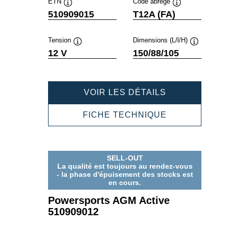
ETN
Code abrégé
Infobulle
Infobulle
510909015
T12A (FA)
Tension
Dimensions (L/l/H)
Infobulle
Infobulle
12 V
150/88/105
POWERSPOR
VOIR LES DÉTAILS
AGM
ACTIVE
POWERSPOR
FICHE TECHNIQUE
510909015
AGM
ACTIVE
510909015
SELL-OUT
La qualité est toujours au rendez-vous
- la phase d'épuisement des stocks est
en cours.
Powersports AGM Active
510909012