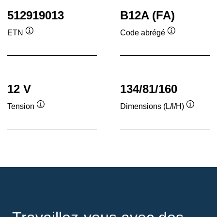
512919013
B12A (FA)
ETN
Code abrégé
Infobulle
Infobulle
12 V
134/81/160
Tension
Dimensions (L/l/H)
Infobulle
Infobull