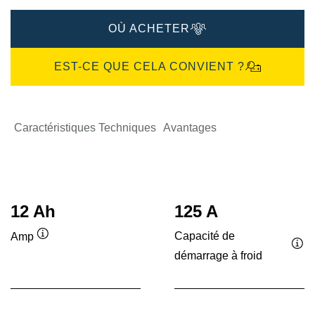
OÙ ACHETER
EST-CE QUE CELA CONVIENT ?
Caractéristiques Techniques
Avantages
12 Ah
125 A
Capacité de
Amp
Infobulle
démarrage à froid
Inf