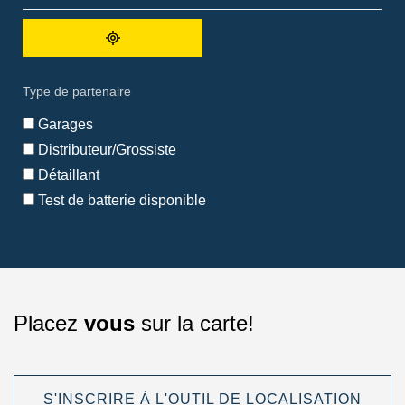
Soumettre
une
requête
de
Type de partenaire
recherche
avec
Garages
ma
localisation
Distributeur/Grossiste
Détaillant
Test de batterie disponible
Placez
vous
sur la carte!
S'INSCRIRE À L'OUTIL DE LOCALISATION