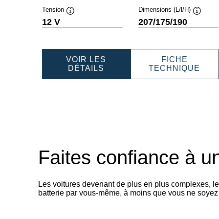
Tension
Dimensions (L/l/H)
Infobulle
Infobull
12 V
207/175/190
VOIR LES
FICHE
PROFESSIONAL
PRO
DÉTAILS
TECHNIQUE
AGM
AGM
840050054
840
Faites confiance à un
Les voitures devenant de plus en plus complexes, l
batterie par vous-même, à moins que vous ne soyez u