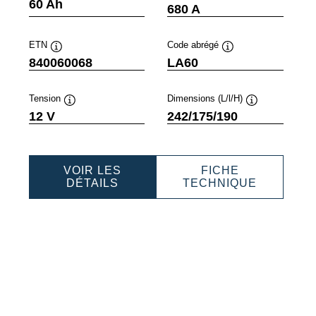
lle
Infobulle
Infobulle
60 Ah
680 A
ETN
Code abrégé
Infobulle
Infobulle
840060068
LA60
Tension
Dimensions (L/l/H)
Infobulle
Infobulle
12 V
242/175/190
VOIR LES
FICHE
SSIONAL
PROFESSIONAL
PROFESS
DÉTAILS
TECHNIQUE
AGM
AGM
076
840060068
84006006