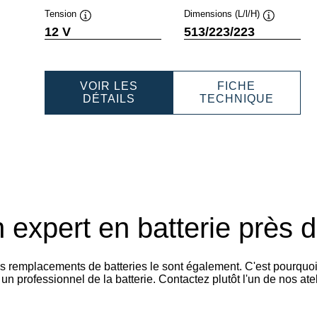
Tension
Dimensions (L/l/H)
e
Infobulle
Infobulle
12 V
513/223/223
VOIR LES
FICHE
FESSIONAL
PROFESSIONAL
PROFE
DÉTAILS
TECHNIQUE
AGM
AGM
050054
840170100
840170
 expert en batterie près 
es remplacements de batteries le sont également. C'est pourquo
n professionnel de la batterie. Contactez plutôt l'un de nos at