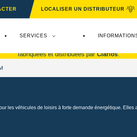
ACTER
LOCALISER UN DISTRIBUTEUR
SERVICES
INFORMATION
rta AG
n'ont aucune incidence sur
VARTA Automo
fabriquées et distribuées par
Clarios
.
GM
ur les véhicules de loisirs à forte demande énergétique. Elles 