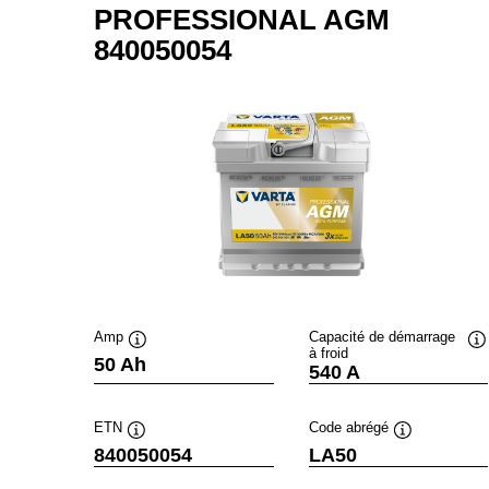
PROFESSIONAL AGM
840050054
Amp
Capacité de démarrage
à froid
Infobulle
In
50 Ah
540 A
ETN
Code abrégé
Infobulle
Infobulle
840050054
LA50