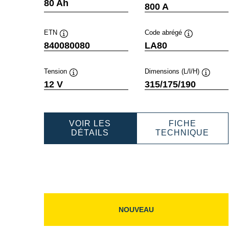
Infobulle
In
80 Ah
800 A
ETN
Code abrégé
Infobulle
Infobulle
840080080
LA80
Tension
Dimensions (L/l/H)
Infobulle
Infobull
12 V
315/175/190
VOIR LES
FICHE
PROFESSIONAL
PRO
DÉTAILS
TECHNIQUE
AGM
AGM
840080080
840
NOUVEAU