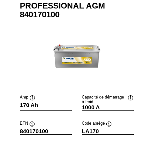
PROFESSIONAL AGM
840170100
Amp
Capacité de démarrage
à froid
fobulle
Infobulle
Infobu
170 Ah
1000 A
ETN
Code abrégé
Infobulle
Infobulle
840170100
LA170