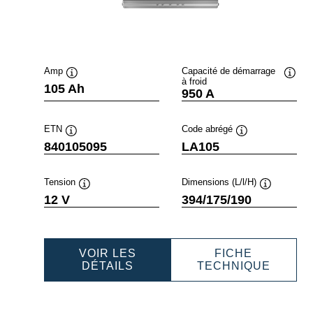
Amp
Capacité de démarrage
à froid
fobulle
Infobulle
Infobu
105 Ah
950 A
ETN
Code abrégé
Infobulle
Infobulle
840105095
LA105
Tension
Dimensions (L/l/H)
e
Infobulle
Infobulle
12 V
394/175/190
VOIR LES
FICHE
FESSIONAL
PROFESSIONAL
PROFE
DÉTAILS
TECHNIQUE
AGM
AGM
210120
840105095
840105