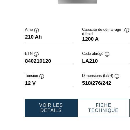
Amp
Capacité de démarrage
à froid
Infobulle
In
210 Ah
1200 A
ETN
Code abrégé
Infobulle
Infobulle
840210120
LA210
Tension
Dimensions (L/l/H)
Infobulle
Infobull
12 V
518/276/242
VOIR LES
FICHE
PROFESSIONAL
PRO
DÉTAILS
TECHNIQUE
AGM
AGM
840210120
840