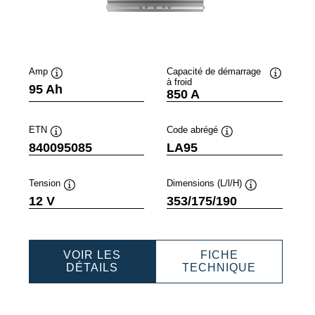
Amp
Capacité de démarrage
à froid
lle
Infobulle
Infobulle
95 Ah
850 A
ETN
Code abrégé
Infobulle
Infobulle
840095085
LA95
Tension
Dimensions (L/l/H)
Infobulle
Infobulle
12 V
353/175/190
VOIR LES
FICHE
SSIONAL
PROFESSIONAL
PROFESS
DÉTAILS
TECHNIQUE
AGM
AGM
095
840095085
84009508