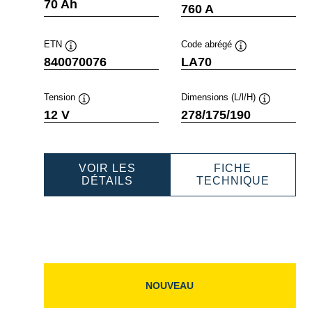
fobulle
Infobulle
Infobu
70 Ah
760 A
ETN
Code abrégé
Infobulle
Infobulle
840070076
LA70
Tension
Dimensions (L/l/H)
e
Infobulle
Infobulle
12 V
278/175/190
VOIR LES
FICHE
FESSIONAL
PROFESSIONAL
PROFE
DÉTAILS
TECHNIQUE
AGM
AGM
080080
840070076
840070
NOUVEAU