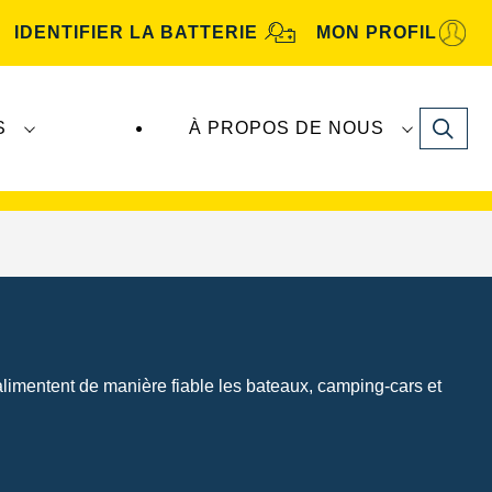
IDENTIFIER LA BATTERIE
MON PROFIL
Search
S
À PROPOS DE NOUS
tive
. Les batteries
VARTA Automotive
sont
alimentent de manière fiable les bateaux, camping-cars et