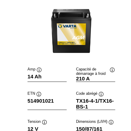
Amp
Capacité de
démarrage à froid
Infobulle
Infobulle
14 Ah
210 A
ETN
Code abrégé
Infobulle
Infobulle
514901021
TX16-4-1/TX16-
BS-1
Tension
Dimensions (L/l/H)
Infobulle
Infobulle
12 V
150/87/161