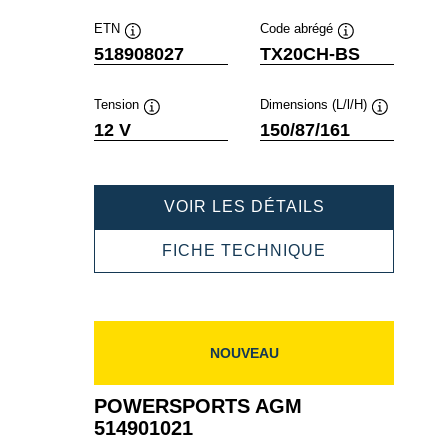
ETN
Code abrégé
Infobulle
Infobulle
518908027
TX20CH-BS
Tension
Dimensions (L/l/H)
Infobulle
Infobulle
12 V
150/87/161
POWERSPOR
VOIR LES DÉTAILS
AGM
518908027
POWERSPOR
FICHE TECHNIQUE
AGM
518908027
NOUVEAU
POWERSPORTS AGM
514901021