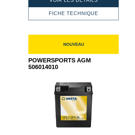
VOIR LES DÉTAILS
AGM
505902012
POWERSPOR
FICHE TECHNIQUE
AGM
505902012
NOUVEAU
POWERSPORTS AGM
506014010