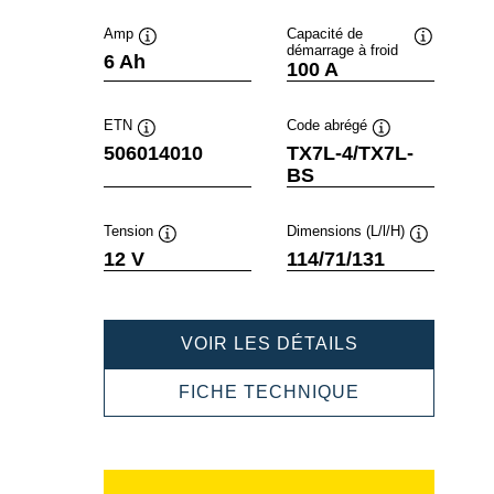
Amp
Capacité de
démarrage à froid
Infobulle
Infobulle
6 Ah
100 A
ETN
Code abrégé
Infobulle
Infobulle
506014010
TX7L-4/TX7L-
BS
Tension
Dimensions (L/l/H)
Infobulle
Infobulle
12 V
114/71/131
POWERSPOR
VOIR LES DÉTAILS
AGM
506014010
POWERSPOR
FICHE TECHNIQUE
AGM
506014010