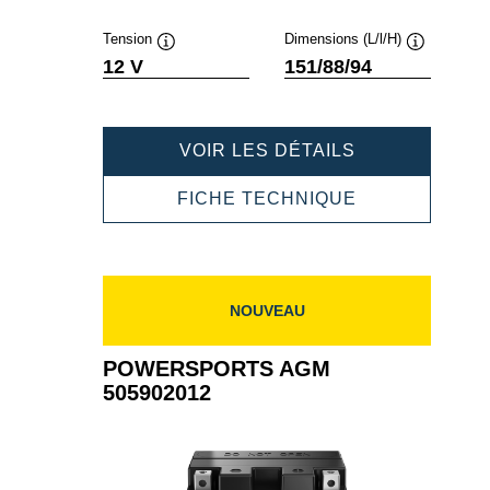
Tension
Dimensions (L/l/H)
Infobulle
Infobulle
12 V
151/88/94
POWERSPOR
VOIR LES DÉTAILS
AGM
506015011
POWERSPOR
FICHE TECHNIQUE
AGM
506015011
NOUVEAU
POWERSPORTS AGM
505902012