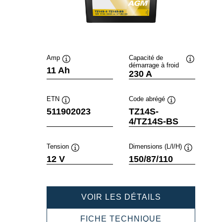
Amp
Capacité de
démarrage à froid
Infobulle
Infobulle
11 Ah
230 A
ETN
Code abrégé
Infobulle
Infobulle
511902023
TZ14S-
4/TZ14S-BS
Tension
Dimensions (L/l/H)
Infobulle
Infobulle
12 V
150/87/110
POWERSPOR
VOIR LES DÉTAILS
AGM
511902023
POWERSPOR
FICHE TECHNIQUE