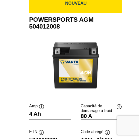
NOUVEAU
POWERSPORTS AGM
504012008
Amp
Capacité de
démarrage à froid
Infobulle
Infobulle
4 Ah
80 A
ETN
Code abrégé
Infobulle
Infobulle