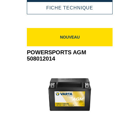
AGM
508901015
POWERSPOR
FICHE TECHNIQUE
AGM
508901015
NOUVEAU
POWERSPORTS AGM
508012014