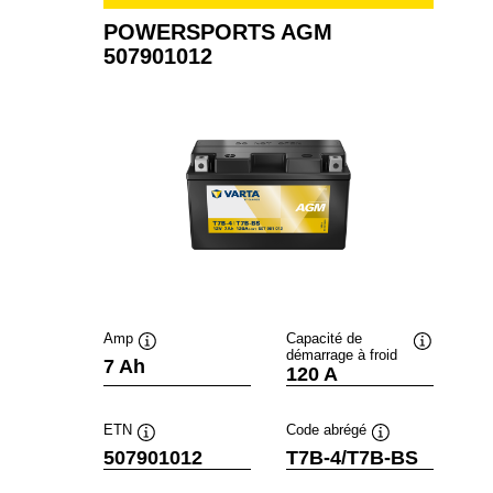
POWERSPORTS AGM
507901012
Amp
Capacité de
démarrage à froid
Infobulle
Infobulle
7 Ah
120 A
ETN
Code abrégé
Infobulle
Infobulle
507901012
T7B-4/T7B-BS