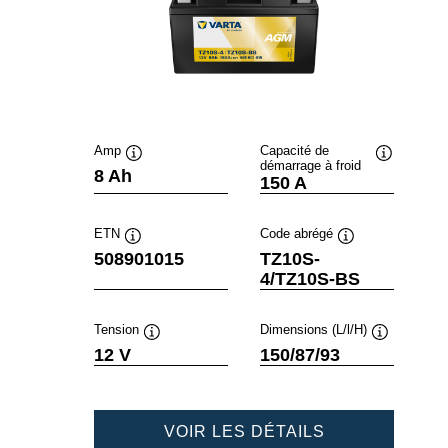
Amp
Capacité de
démarrage à froid
Infobulle
Infobulle
8 Ah
150 A
ETN
Code abrégé
Infobulle
Infobulle
508901015
TZ10S-
4/TZ10S-BS
Tension
Dimensions (L/l/H)
Infobulle
Infobulle
12 V
150/87/93
POWERSPOR
VOIR LES DÉTAILS