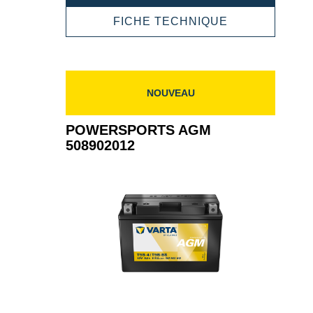
AGM
510901016
POWERSPOR
FICHE TECHNIQUE
AGM
510901016
NOUVEAU
POWERSPORTS AGM
508902012