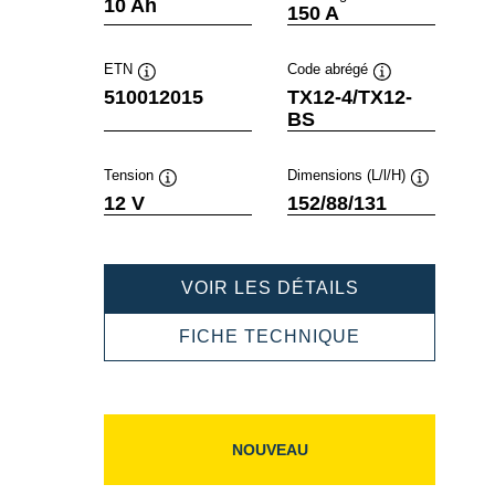
Infobulle
Infobulle
10 Ah
150 A
ETN
Code abrégé
Infobulle
Infobulle
510012015
TX12-4/TX12-
BS
Tension
Dimensions (L/l/H)
Infobulle
Infobulle
12 V
152/88/131
POWERSPOR
VOIR LES DÉTAILS
AGM
510012015
POWERSPOR
FICHE TECHNIQUE
AGM
510012015
NOUVEAU