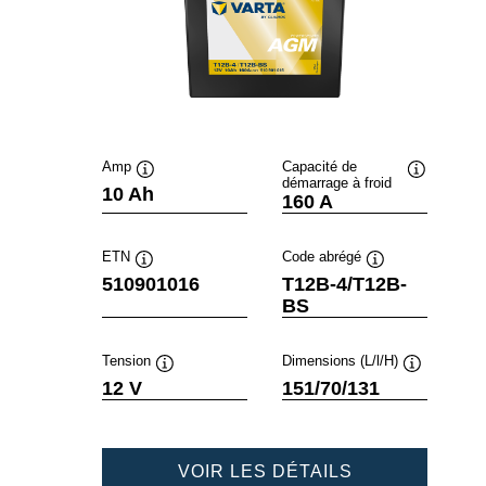
Amp
Capacité de
démarrage à froid
Infobulle
Infobulle
10 Ah
160 A
ETN
Code abrégé
Infobulle
Infobulle
510901016
T12B-4/T12B-
BS
Tension
Dimensions (L/l/H)
Infobulle
Infobulle
12 V
151/70/131
POWERSPOR
VOIR LES DÉTAILS