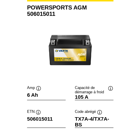
POWERSPORTS AGM
506015011
Amp
Capacité de
démarrage à froid
Infobulle
Infobulle
6 Ah
105 A
ETN
Code abrégé
Infobulle
Infobulle
506015011
TX7A-4/TX7A-
BS