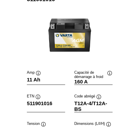
Amp
Capacité de
démarrage à froid
Infobulle
Infobulle
11 Ah
160 A
ETN
Code abrégé
Infobulle
Infobulle
511901016
T12A-4/T12A-
BS
Tension
Dimensions (L/l/H)