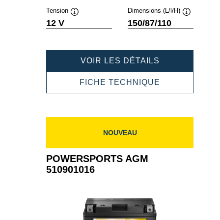
Tension
Dimensions (L/l/H)
Infobulle
Infobulle
12 V
150/87/110
POWERSPOR
VOIR LES DÉTAILS
AGM
509901020
POWERSPOR
FICHE TECHNIQUE
AGM
509901020
NOUVEAU
POWERSPORTS AGM
510901016