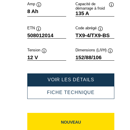
Amp
Capacité de
démarrage à froid
Infobulle
Infobulle
8 Ah
135 A
ETN
Code abrégé
Infobulle
Infobulle
508012014
TX9-4/TX9-BS
Tension
Dimensions (L/l/H)
Infobulle
Infobulle
12 V
152/88/106
POWERSPOR
VOIR LES DÉTAILS
AGM
508012014
POWERSPOR
FICHE TECHNIQUE
AGM
508012014
NOUVEAU