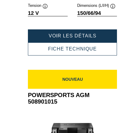
Tension
Dimensions (L/l/H)
Infobulle
Infobulle
12 V
150/66/94
POWERSPOR
VOIR LES DÉTAILS
AGM
507901012
POWERSPOR
FICHE TECHNIQUE
AGM
507901012
NOUVEAU
POWERSPORTS AGM
508901015