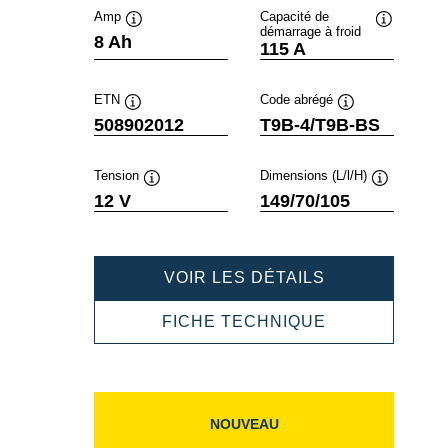
Amp
Capacité de
démarrage à froid
Infobulle
Infobulle
8 Ah
115 A
ETN
Code abrégé
Infobulle
Infobulle
508902012
T9B-4/T9B-BS
Tension
Dimensions (L/l/H)
Infobulle
Infobulle
12 V
149/70/105
POWERSPOR
VOIR LES DÉTAILS
AGM
508902012
POWERSPOR
FICHE TECHNIQUE
AGM
508902012
NOUVEAU