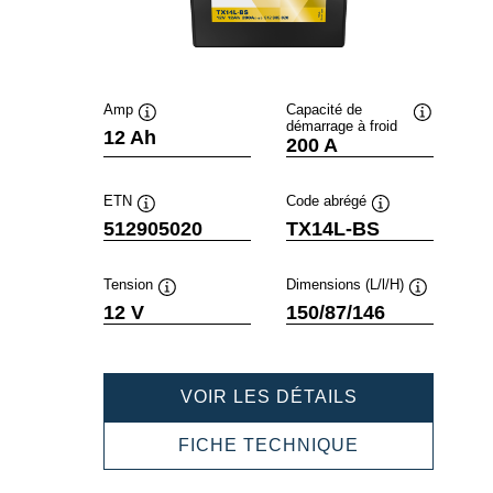
Amp
Capacité de
démarrage à froid
Infobulle
Infobulle
12 Ah
200 A
ETN
Code abrégé
Infobulle
Infobulle
512905020
TX14L-BS
Tension
Dimensions (L/l/H)
Infobulle
Infobulle
12 V
150/87/146
POWERSPOR
VOIR LES DÉTAILS
AGM
512905020
POWERSPOR
FICHE TECHNIQUE
AGM
512905020