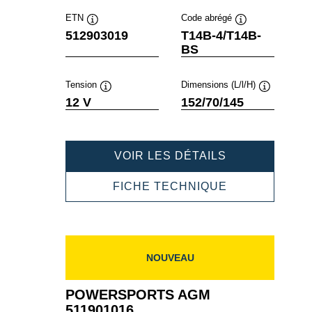
ETN
Code abrégé
Infobulle
Infobulle
512903019
T14B-4/T14B-
BS
Tension
Dimensions (L/l/H)
Infobulle
Infobulle
12 V
152/70/145
POWERSPOR
VOIR LES DÉTAILS
AGM
512903019
POWERSPOR
FICHE TECHNIQUE
AGM
512903019
NOUVEAU
POWERSPORTS AGM
511901016