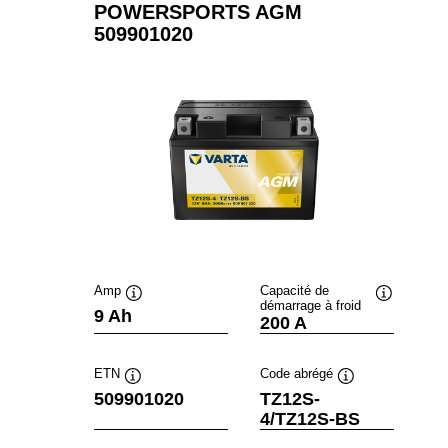
POWERSPORTS AGM
509901020
Amp
Capacité de
démarrage à froid
Infobulle
Infobulle
9 Ah
200 A
ETN
Code abrégé
Infobulle
Infobulle
509901020
TZ12S-
4/TZ12S-BS