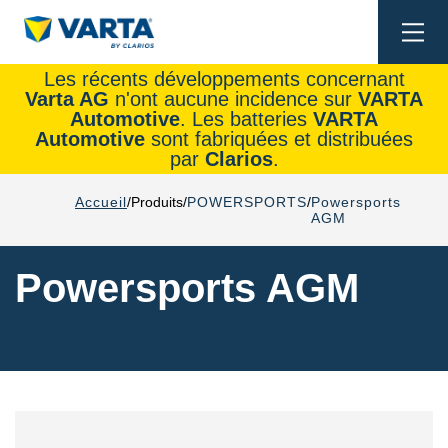
Togg
navi
Les récents développements concernant
Varta AG
n'ont aucune incidence sur
VARTA
Automotive
. Les batteries
VARTA
Automotive
sont fabriquées et distribuées
par
Clarios
.
Accueil
Produits
POWERSPORTS
Powersports
AGM
Powersports AGM