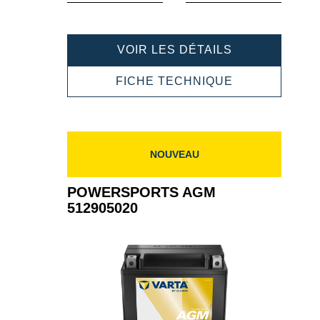
POWERSPOR
VOIR LES DÉTAILS
AGM
514901021
POWERSPOR
FICHE TECHNIQUE
AGM
514901021
NOUVEAU
POWERSPORTS AGM
512905020