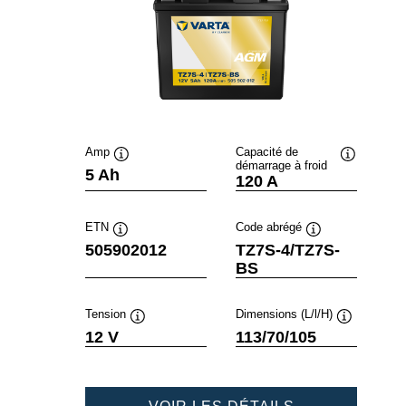
Amp
Capacité de
démarrage à froid
Infobulle
Infobulle
5 Ah
120 A
ETN
Code abrégé
Infobulle
Infobulle
505902012
TZ7S-4/TZ7S-
BS
Tension
Dimensions (L/l/H)
Infobulle
Infobulle
12 V
113/70/105
POWERSPOR