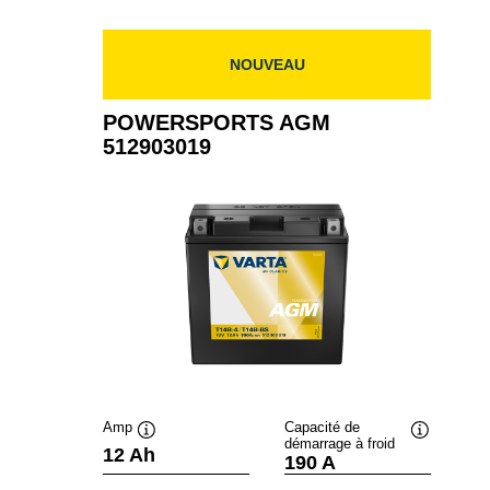
NOUVEAU
POWERSPORTS AGM
512903019
Amp
Capacité de
démarrage à froid
Infobulle
Infobulle
12 Ah
190 A