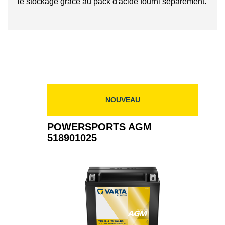
le stockage grâce au pack d'acide fourni séparément.
NOUVEAU
POWERSPORTS AGM
518901025