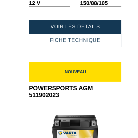
Infobulle
Infobulle
12 V
150/88/105
POWERSPOR
VOIR LES DÉTAILS
AGM
511901016
POWERSPOR
FICHE TECHNIQUE
AGM
511901016
NOUVEAU
POWERSPORTS AGM
511902023