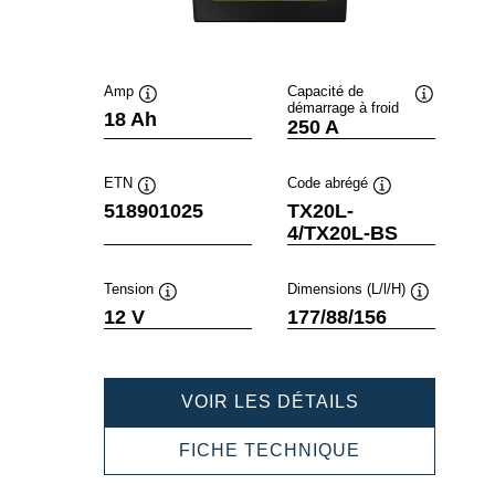
Amp
Capacité de
démarrage à froid
Infobulle
Infobulle
18 Ah
250 A
ETN
Code abrégé
Infobulle
Infobulle
518901025
TX20L-
4/TX20L-BS
Tension
Dimensions (L/l/H)
Infobulle
Infobulle
12 V
177/88/156
POWERSPOR
VOIR LES DÉTAILS
AGM
518901025
POWERSPOR
FICHE TECHNIQUE
AGM
518901025