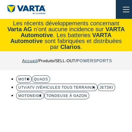
To
na
Les récents développements concernant
Varta AG
n'ont aucune incidence sur
VARTA
Automotive
. Les batteries
VARTA
Automotive
sont fabriquées et distribuées
par
Clarios
.
Accueil
Produits
SELL-OUT
POWERSPORTS
MOTO
QUADS
UTV/ATV (VÉHICULES TOUS TERRAINS)
JETSKI
MOTONEIGE
TONDEUSE À GAZON