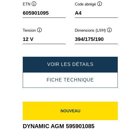
ETN
Code abrégé
Infobulle
Infobulle
605901095
A4
Tension
Dimensions (L/l/H)
Infobulle
Infobulle
12 V
394/175/190
DYNAMIC
VOIR LES DÉTAILS
AGM
DYNAMIC
FICHE TECHNIQUE
605901095
AGM
605901095
NOUVEAU
DYNAMIC AGM 595901085