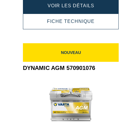
DYNAMIC
VOIR LES DÉTAILS
AGM
DYNAMIC
FICHE TECHNIQUE
580901080
AGM
580901080
NOUVEAU
DYNAMIC AGM 570901076