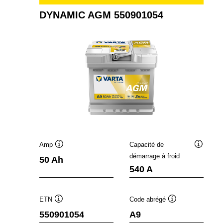
DYNAMIC AGM 550901054
Amp
Capacité de
Infobulle
Infobulle
démarrage à froid
50 Ah
540 A
ETN
Code abrégé
Infobulle
Infobulle
550901054
A9