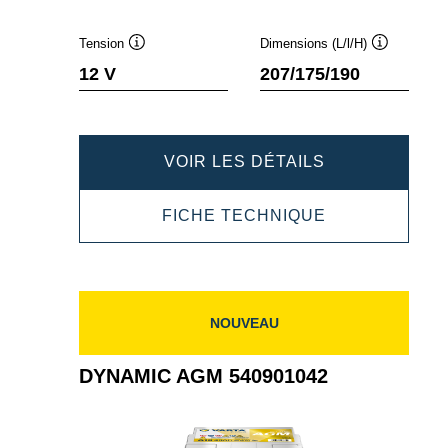
Tension
Dimensions (L/l/H)
Infobulle
Infobulle
12 V
207/175/190
DYNAMIC
VOIR LES DÉTAILS
AGM
DYNAMIC
FICHE TECHNIQUE
550901054
AGM
550901054
NOUVEAU
DYNAMIC AGM 540901042