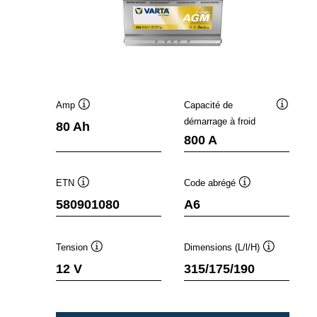
Amp
Capacité de
Infobulle
Infobulle
démarrage à froid
80 Ah
800 A
ETN
Code abrégé
Infobulle
Infobulle
580901080
A6
Tension
Dimensions (L/l/H)
Infobulle
Infobulle
12 V
315/175/190