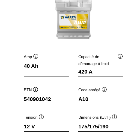
Amp
Capacité de
Infobulle
Infobulle
démarrage à froid
40 Ah
420 A
ETN
Code abrégé
Infobulle
Infobulle
540901042
A10
Tension
Dimensions (L/l/H)
Infobulle
Infobulle
12 V
175/175/190