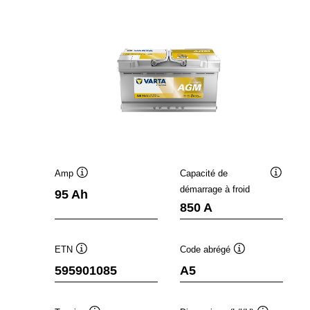
Amp
Capacité de
Infobulle
Infobulle
démarrage à froid
95 Ah
850 A
ETN
Code abrégé
Infobulle
Infobulle
595901085
A5