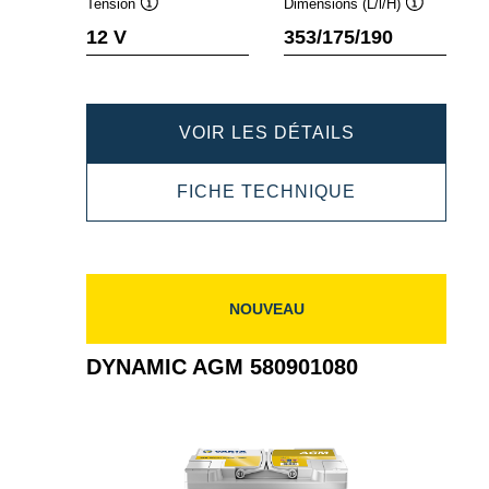
Tension
Dimensions (L/l/H)
Infobulle
Infobulle
12 V
353/175/190
DYNAMIC
VOIR LES DÉTAILS
AGM
DYNAMIC
FICHE TECHNIQUE
595901085
AGM
595901085
NOUVEAU
DYNAMIC AGM 580901080