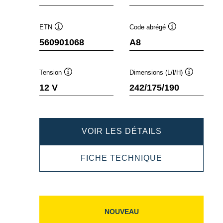
ETN
Code abrégé
Infobulle
Infobulle
560901068
A8
Tension
Dimensions (L/l/H)
Infobulle
Infobulle
12 V
242/175/190
DYNAMIC
VOIR LES DÉTAILS
AGM
DYNAMIC
FICHE TECHNIQUE
560901068
AGM
560901068
NOUVEAU