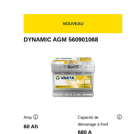
570901076
NOUVEAU
DYNAMIC AGM 560901068
Amp
Capacité de
Infobulle
Infobulle
démarrage à froid
60 Ah
680 A