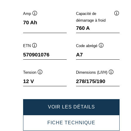
Amp
Capacité de
Infobulle
Infobulle
démarrage à froid
70 Ah
760 A
ETN
Code abrégé
Infobulle
Infobulle
570901076
A7
Tension
Dimensions (L/l/H)
Infobulle
Infobulle
12 V
278/175/190
DYNAMIC
VOIR LES DÉTAILS
AGM
DYNAMIC
FICHE TECHNIQUE
570901076
AGM