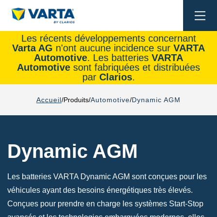
Togg
navi
Les récents développements concernant
Varta AG
n'ont aucune incidence sur
VARTA
Automotive
. Les batteries
VARTA
Automotive
sont fabriquées et distribuées
par
Clarios
.
Accueil
Produits
Automotive
Dynamic AGM
Dynamic AGM
Les batteries VARTA Dynamic AGM sont conçues pour les
véhicules ayant des besoins énergétiques très élevés.
Conçues pour prendre en charge les systèmes Start-Stop