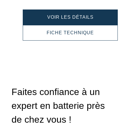
DYNAMIC
VOIR LES DÉTAILS
AGM
DYNAMIC
FICHE TECHNIQUE
540901042
AGM
540901042
Faites confiance à un
expert en batterie près
de chez vous !