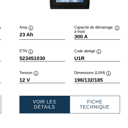
Amp
Capacité de démarrage
à froid
nfobulle
Infobulle
Infobul
23 Ah
300 A
ETN
Code abrégé
Infobulle
Infobulle
523451030
U1R
Tension
Dimensions (L/l/H)
lle
Infobulle
Infobulle
12 V
196/132/185
VOIR LES
FICHE
WERSPORTS
POWERSPORTS
POWER
DÉTAILS
TECHNIQUE
SLI
SLI
RDENING
GARDENING
GARDE
450030
523451030
523451