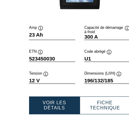
Amp
Capacité de démarrage
à froid
Infobulle
I
23 Ah
300 A
ETN
Code abrégé
Infobulle
Infobulle
523450030
U1
Tension
Dimensions (L/l/H)
Infobulle
Infobu
12 V
196/132/185
VOIR LES
FICHE
POWERSPORTS
PO
DÉTAILS
TECHNIQUE
SLI
SLI
GARDENING
GA
523450030
523