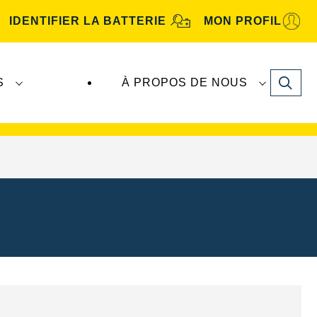
IDENTIFIER LA BATTERIE
MON PROFIL
Search
S
À PROPOS DE NOUS
tive
. Les batteries
VARTA Automotive
sont