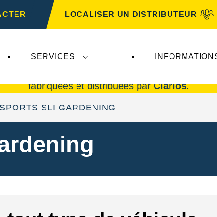
ACTER
LOCALISER UN DISTRIBUTEUR
SERVICES
INFORMATION
rta AG
n'ont aucune incidence sur
VARTA Automo
fabriquées et distribuées par
Clarios
.
SPORTS SLI GARDENING
ardening