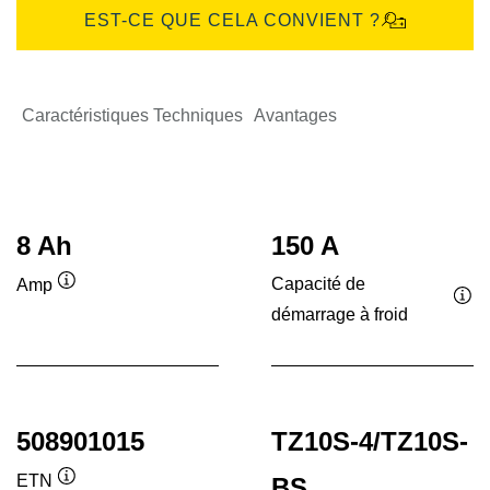
EST-CE QUE CELA CONVIENT ?
Caractéristiques Techniques
Avantages
8 Ah
150 A
Capacité de
Amp
Infobulle
démarrage à froid
Inf
508901015
TZ10S-4/TZ10S-
ETN
BS