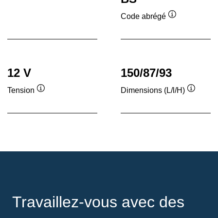
Infobulle
Code abrégé
Infobulle
12 V
150/87/93
Tension
Dimensions (L/l/H)
Infobulle
Infobull
Travaillez-vous avec des