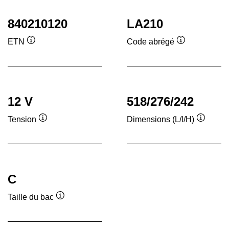
840210120
LA210
ETN
Code abrégé
Infobulle
Infobulle
12 V
518/276/242
Tension
Dimensions (L/l/H)
Infobulle
Infobull
C
Taille du bac
Infobulle