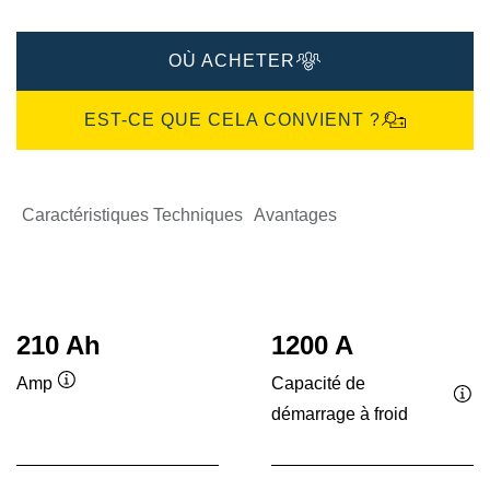
OÙ ACHETER
EST-CE QUE CELA CONVIENT ?
Caractéristiques Techniques
Avantages
210 Ah
1200 A
Capacité de
Amp
Infobulle
démarrage à froid
Inf