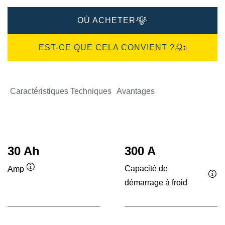
OÙ ACHETER
EST-CE QUE CELA CONVIENT ?
Caractéristiques Techniques
Avantages
30 Ah
300 A
Capacité de
Amp
Infobulle
démarrage à froid
Inf