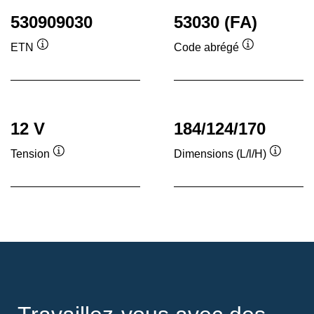
530909030
53030 (FA)
ETN
Code abrégé
Infobulle
Infobulle
12 V
184/124/170
Tension
Dimensions (L/l/H)
Infobulle
Infobull