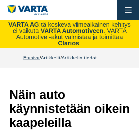
Togg
navi
VARTA AG
:tä koskeva viimeaikainen kehitys
ei vaikuta
VARTA Automotiveen
. VARTA
Automotive -akut valmistaa ja toimittaa
Clarios
.
Etusivu
Artikkelit
Artikkelin tiedot
Näin auto
käynnistetään oikein
kaapeleilla