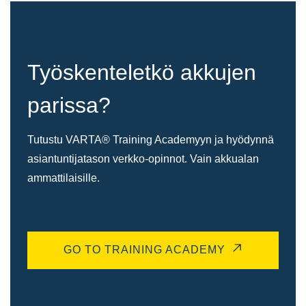
Työskenteletkö akkujen
parissa?
Tutustu VARTA® Training Academyyn ja hyödynnä
asiantuntijatason verkko-opinnot. Vain akkualan
ammattilaisille.
GO TO TRAINING ACADEMY