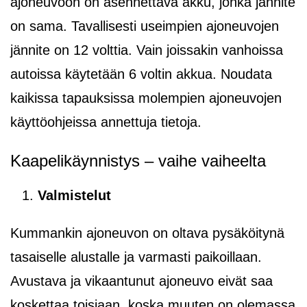
ajoneuvoon on asennettava akku, jonka jännite
on sama. Tavallisesti useimpien ajoneuvojen
jännite on 12 volttia. Vain joissakin vanhoissa
autoissa käytetään 6 voltin akkua. Noudata
kaikissa tapauksissa molempien ajoneuvojen
käyttöohjeissa annettuja tietoja.
Kaapelikäynnistys – vaihe vaiheelta
Valmistelut
Kummankin ajoneuvon on oltava pysäköitynä
tasaiselle alustalle ja varmasti paikoillaan.
Avustava ja vikaantunut ajoneuvo eivät saa
koskettaa toisiaan, koska muuten on olemassa