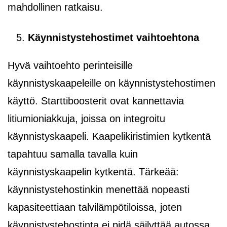
mahdollinen ratkaisu.
Käynnistystehostimet vaihtoehtona
Hyvä vaihtoehto perinteisille
käynnistyskaapeleille on käynnistystehostimen
käyttö. Starttiboosterit ovat kannettavia
litiumioniakkuja, joissa on integroitu
käynnistyskaapeli. Kaapelikiristimien kytkentä
tapahtuu samalla tavalla kuin
käynnistyskaapelin kytkentä. Tärkeää:
käynnistystehostinkin menettää nopeasti
kapasiteettiaan talvilämpötiloissa, joten
käynnistystehostinta ei pidä säilyttää autossa