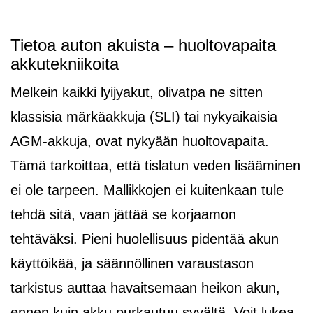
Tietoa auton akuista – huoltovapaita
akkutekniikoita
Melkein kaikki lyijyakut, olivatpa ne sitten
klassisia märkäakkuja (SLI) tai nykyaikaisia
AGM-akkuja, ovat nykyään huoltovapaita.
Tämä tarkoittaa, että tislatun veden lisääminen
ei ole tarpeen. Mallikkojen ei kuitenkaan tule
tehdä sitä, vaan jättää se korjaamon
tehtäväksi. Pieni huolellisuus pidentää akun
käyttöikää, ja säännöllinen varaustason
tarkistus auttaa havaitsemaan heikon akun,
ennen kuin akku purkautuu syvältä. Voit lukea