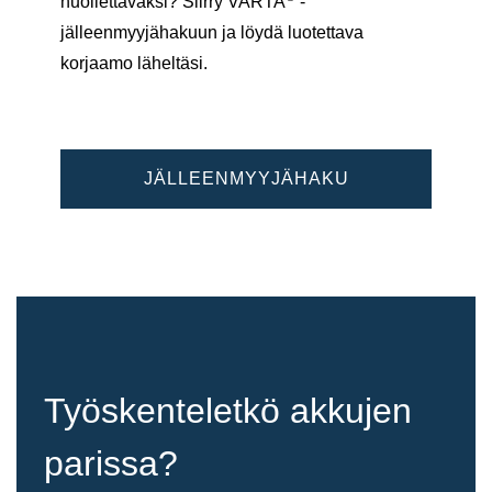
huollettavaksi? Siirry VARTA
-
jälleenmyyjähakuun ja löydä luotettava
korjaamo läheltäsi.
JÄLLEENMYYJÄHAKU
Työskenteletkö akkujen
parissa?