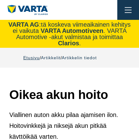
Togg
navi
VARTA AG
:tä koskeva viimeaikainen kehitys
ei vaikuta
VARTA Automotiveen
. VARTA
Automotive -akut valmistaa ja toimittaa
Clarios
.
Etusivu
Artikkelit
Artikkelin tiedot
Oikea akun hoito
Viallinen auton akku pilaa ajamisen ilon.
Hoitovinkkejä ja niksejä akun pitkää
käyttöikää varten.