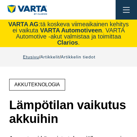
Togg
navi
VARTA AG
:tä koskeva viimeaikainen kehitys
ei vaikuta
VARTA Automotiveen
. VARTA
Automotive -akut valmistaa ja toimittaa
Clarios
.
Etusivu
Artikkelit
Artikkelin tiedot
AKKUTEKNOLOGIA
Lämpötilan vaikutus
akkuihin