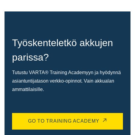
Työskenteletkö akkujen
parissa?
Tutustu VARTA® Training Academyyn ja hyödynnä
asiantuntijatason verkko-opinnot. Vain akkualan
ammattilaisille.
GO TO TRAINING ACADEMY