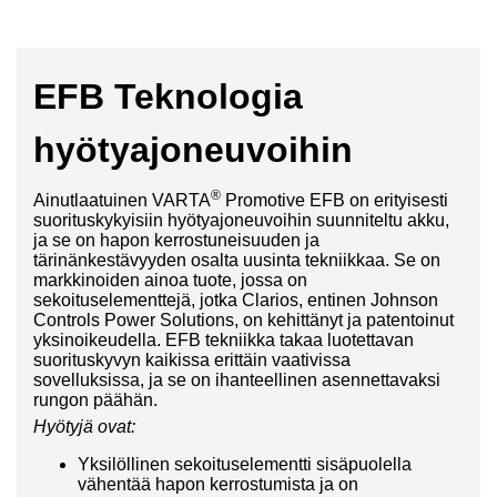
EFB Teknologia
hyötyajoneuvoihin
®
Ainutlaatuinen VARTA
Promotive EFB on erityisesti
suorituskykyisiin hyötyajoneuvoihin suunniteltu akku,
ja se on hapon kerrostuneisuuden ja
tärinänkestävyyden osalta uusinta tekniikkaa. Se on
markkinoiden ainoa tuote, jossa on
sekoituselementtejä, jotka Clarios, entinen Johnson
Controls Power Solutions, on kehittänyt ja patentoinut
yksinoikeudella. EFB tekniikka takaa luotettavan
suorituskyvyn kaikissa erittäin vaativissa
sovelluksissa, ja se on ihanteellinen asennettavaksi
rungon päähän.
Hyötyjä ovat:
Yksilöllinen sekoituselementti sisäpuolella
vähentää hapon kerrostumista ja on