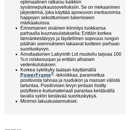
optimaalinen ratkaisu kaikkiin
syvännepurkaussovelluksiin. Se on mekaaninen
järjestelmä, joka käyttää ajoneuvon inertiavoimia
happojen sekoittumisen tukemiseen
märkäakuissa.
Erinomainen sisäinen kiinnitys luokkansa
parhaalla kuumasulatuksella: Erittäin korkea
tärinänkestävyys ja täydellinen sopivuus rungon
päähän asennukseen takaavat tuotteen parhaan
suorituskyvyn.
Ainutlaatuinen Labyrinth Lid muotoilu tarjoaa 100
%:n roiskesuojan ja erittäin alhaisen
vedenkulutuksen.
Korkea syklikyky taataan käyttämällä
®
PowerFrame
-tekniikkaa, parannettua
positiivista tahnaa ja ruudukon ja massan välistä
tartuntaa. Positiivisen levyn pintaan lisätty
polyfleece-kuitumateriaali parantaa kestävällä
tavalla syklin kestävää suorituskykyä.
Minimoi takuukustannukset.