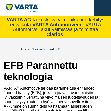
Togg
navi
VARTA AG
:tä koskeva viimeaikainen kehitys
ei vaikuta
VARTA Automotiveen
. VARTA
Automotive -akut valmistaa ja toimittaa
Clarios
.
Etusivu
Teknologia
EFB
EFB Parannettu
teknologia
®
VARTA
Automotive tarjoaa paranneltuja enhanced
flooded battery (EFB), jotka tarjoavat tavanomaisiin
lyijyakkuihin verrattuna ylivoimaisen luotettavuuden ja
suorituskyvyn auto- ja hyötyajoneuvosovelluksiin.
Akkumme on suunniteltu vastaamaan asiakkaiden
yksilöllisiä tarpeita, ja ne valmistetaan eri puolilla