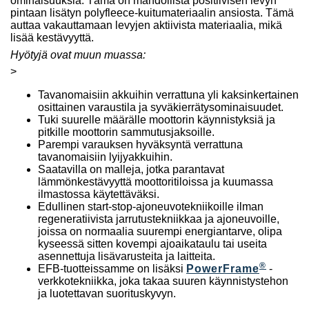
ominaisuuksia. Tämä on mahdollista positiivisen levyn
pintaan lisätyn polyfleece-kuitumateriaalin ansiosta. Tämä
auttaa vakauttamaan levyjen aktiivista materiaalia, mikä
lisää kestävyyttä.
Hyötyjä ovat muun muassa:
>
Tavanomaisiin akkuihin verrattuna yli kaksinkertainen
osittainen varaustila ja syväkierrätysominaisuudet.
Tuki suurelle määrälle moottorin käynnistyksiä ja
pitkille moottorin sammutusjaksoille.
Parempi varauksen hyväksyntä verrattuna
tavanomaisiin lyijyakkuihin.
Saatavilla on malleja, jotka parantavat
lämmönkestävyyttä moottoritiloissa ja kuumassa
ilmastossa käytettäväksi.
Edullinen start-stop-ajoneuvotekniikoille ilman
regeneratiivista jarrutustekniikkaa ja ajoneuvoille,
joissa on normaalia suurempi energiantarve, olipa
kyseessä sitten kovempi ajoaikataulu tai useita
asennettuja lisävarusteita ja laitteita.
®
EFB-tuotteissamme on lisäksi
PowerFrame
-
verkkotekniikka, joka takaa suuren käynnistystehon
ja luotettavan suorituskyvyn.