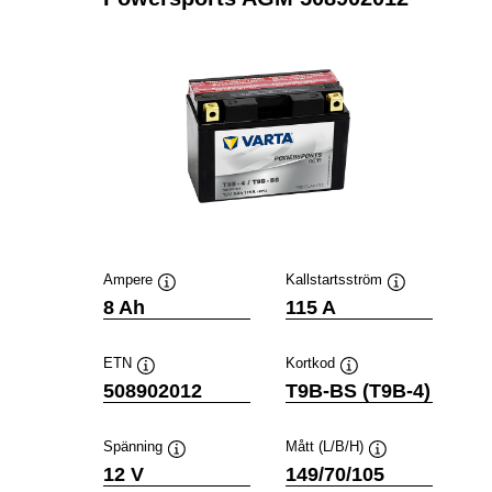
Ampere
Kallstartsström
Verktygstips
Verktygstips
8 Ah
115 A
ETN
Kortkod
Verktygstips
Verktygstips
508902012
T9B-BS (T9B-4)
Spänning
Mått (L/B/H)
Verktygstips
Verktygstips
12 V
149/70/105