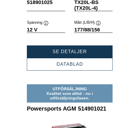
Verktygstips
Verktygstips
518901025
TX20L-BS
(TX20L-4)
Spänning
Mått (L/B/H)
Verktygstips
Verktygstips
12 V
177/88/156
POWERSPORTS
SE DETALJER
AGM
518901025
POWERSPORTS
DATABLAD
AGM
518901025
UTFÖRSÄLJNING
Kvalitet som alltid - nu i
utförsäljningsfasen.
Powersports AGM 514901021