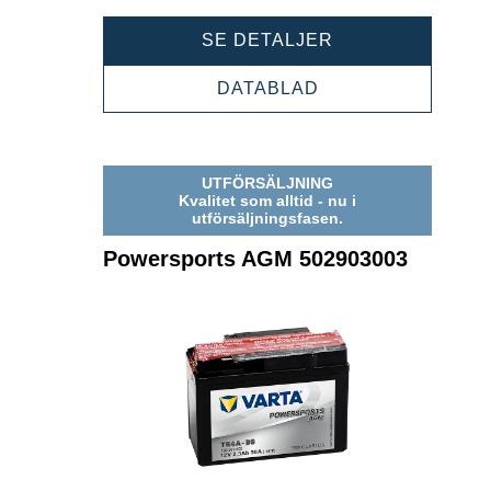
POWERSPORTS
SE DETALJER
AGM
506015011
POWERSPORTS
DATABLAD
AGM
506015011
UTFÖRSÄLJNING
Kvalitet som alltid - nu i
utförsäljningsfasen.
Powersports AGM 502903003