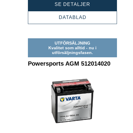
POWERSPORTS
SE DETALJER
AGM
514901021
POWERSPORTS
DATABLAD
AGM
514901021
UTFÖRSÄLJNING
Kvalitet som alltid - nu i
utförsäljningsfasen.
Powersports AGM 512014020