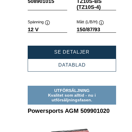
Verktygstips
Verktygstips
508901015
TZ10S-BS
(TZ10S-4)
Spänning
Mått (L/B/H)
Verktygstips
Verktygstips
12 V
150/87/93
POWERSPORTS
SE DETALJER
AGM
508901015
POWERSPORTS
DATABLAD
AGM
508901015
UTFÖRSÄLJNING
Kvalitet som alltid - nu i
utförsäljningsfasen.
Powersports AGM 509901020