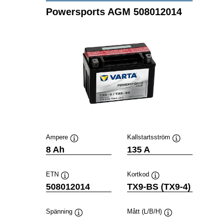
Powersports AGM 508012014
Ampere
Kallstartsström
Verktygstips
Verktygstips
8 Ah
135 A
ETN
Kortkod
Verktygstips
Verktygstips
508012014
TX9-BS (TX9-4)
Spänning
Mått (L/B/H)