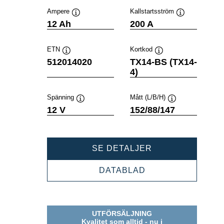
Ampere
Kallstartsström
Verktygstips
Verktygstips
12 Ah
200 A
ETN
Kortkod
Verktygstips
Verktygstips
512014020
TX14-BS (TX14-
4)
Spänning
Mått (L/B/H)
Verktygstips
Verktygstips
12 V
152/88/147
POWERSPORTS
SE DETALJER
AGM
512014020
POWERSPORTS
DATABLAD
AGM
512014020
UTFÖRSÄLJNING
Kvalitet som alltid - nu i