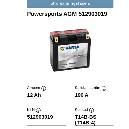
utförsäljningsfasen.
Powersports AGM 512903019
Ampere
Kallstartsström
Verktygstips
Verktygstips
12 Ah
190 A
ETN
Kortkod
Verktygstips
Verktygstips
512903019
T14B-BS
(T14B-4)