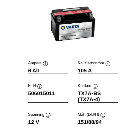
Ampere
Kallstartsström
Verktygstips
Verktygstips
6 Ah
105 A
ETN
Kortkod
Verktygstips
Verktygstips
506015011
TX7A-BS
(TX7A-4)
Spänning
Mått (L/B/H)
Verktygstips
Verktygstips
12 V
151/88/94