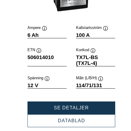
Ampere
Kallstartsström
Verktygstips
Verktygstips
6 Ah
100 A
ETN
Kortkod
Verktygstips
Verktygstips
506014010
TX7L-BS
(TX7L-4)
Spänning
Mått (L/B/H)
Verktygstips
Verktygstips
12 V
114/71/131
POWERSPORTS
SE DETALJER
AGM
506014010
POWERSPORTS
DATABLAD
AGM
506014010