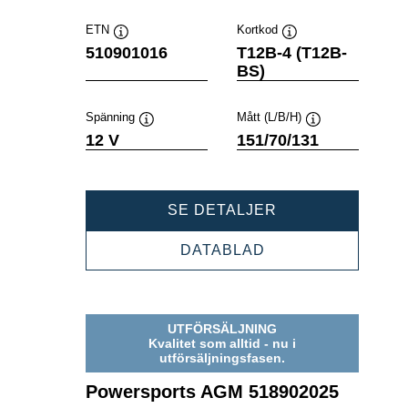
ETN
Kortkod
Verktygstips
Verktygstips
510901016
T12B-4 (T12B-
BS)
Spänning
Mått (L/B/H)
Verktygstips
Verktygstips
12 V
151/70/131
POWERSPORTS
SE DETALJER
AGM
510901016
POWERSPORTS
DATABLAD
AGM
510901016
UTFÖRSÄLJNING
Kvalitet som alltid - nu i
utförsäljningsfasen.
Powersports AGM 518902025