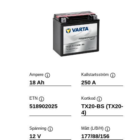
Ampere
Kallstartsström
Verktygstips
Verktygstips
18 Ah
250 A
ETN
Kortkod
Verktygstips
Verktygstips
518902025
TX20-BS (TX20-
4)
Spänning
Mått (L/B/H)
Verktygstips
Verktygstips
12 V
177/88/156