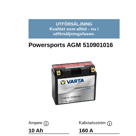
UTFÖRSÄLJNING
Kvalitet som alltid - nu i
utförsäljningsfasen.
Powersports AGM 510901016
Ampere
Kallstartsström
Verktygstips
Verktygstips
10 Ah
160 A