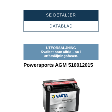
POWERSPORTS
SE DETALJER
AGM
508902012
POWERSPORTS
DATABLAD
AGM
508902012
UTFÖRSÄLJNING
Kvalitet som alltid - nu i
utförsäljningsfasen.
Powersports AGM 510012015