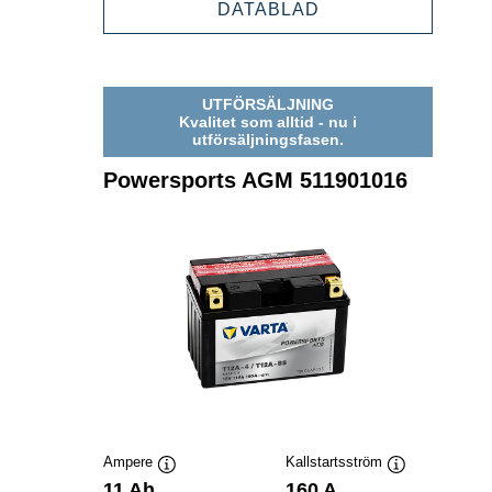
POWERSPORTS
DATABLAD
AGM
511902023
UTFÖRSÄLJNING
Kvalitet som alltid - nu i
utförsäljningsfasen.
Powersports AGM 511901016
Ampere
Kallstartsström
Verktygstips
Verktygstips
11 Ah
160 A