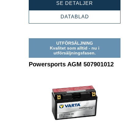
POWERSPORTS
SE DETALJER
AGM
509901020
POWERSPORTS
DATABLAD
AGM
509901020
UTFÖRSÄLJNING
Kvalitet som alltid - nu i
utförsäljningsfasen.
Powersports AGM 507901012