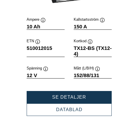
Ampere
Kallstartsström
Verktygstips
Verktygstips
10 Ah
150 A
ETN
Kortkod
Verktygstips
Verktygstips
510012015
TX12-BS (TX12-
4)
Spänning
Mått (L/B/H)
Verktygstips
Verktygstips
12 V
152/88/131
POWERSPORTS
SE DETALJER
AGM
510012015
POWERSPORTS
DATABLAD
AGM
510012015