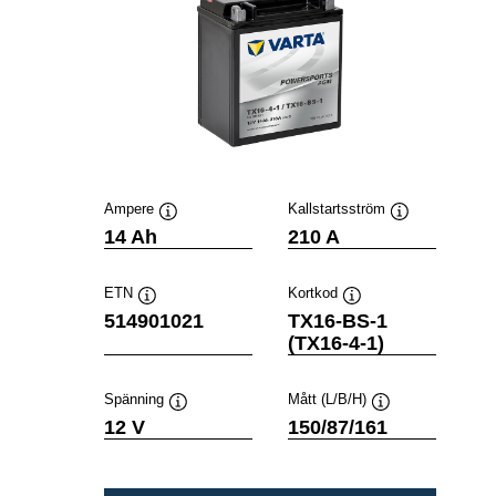
Ampere
Kallstartsström
Verktygstips
Verktygstips
14 Ah
210 A
ETN
Kortkod
Verktygstips
Verktygstips
514901021
TX16-BS-1
(TX16-4-1)
Spänning
Mått (L/B/H)
Verktygstips
Verktygstips
12 V
150/87/161