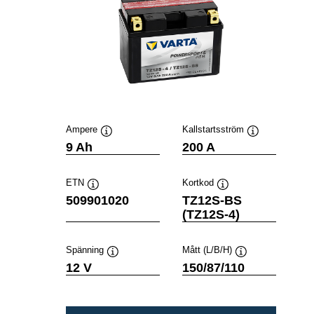
Ampere
Kallstartsström
Verktygstips
Verktygstips
9 Ah
200 A
ETN
Kortkod
Verktygstips
Verktygstips
509901020
TZ12S-BS
(TZ12S-4)
Spänning
Mått (L/B/H)
Verktygstips
Verktygstips
12 V
150/87/110