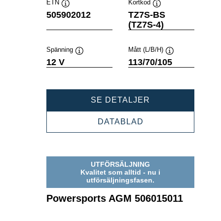
ETN
Kortkod
Verktygstips
Verktygstips
505902012
TZ7S-BS
(TZ7S-4)
Spänning
Mått (L/B/H)
Verktygstips
Verktygstips
12 V
113/70/105
POWERSPORTS
SE DETALJER
AGM
505902012
POWERSPORTS
DATABLAD
AGM
505902012
UTFÖRSÄLJNING
Kvalitet som alltid - nu i
utförsäljningsfasen.
Powersports AGM 506015011