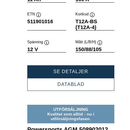
ETN
Kortkod
Verktygstips
Verktygstips
511901016
T12A-BS
(T12A-4)
Spänning
Mått (L/B/H)
Verktygstips
Verktygstips
12 V
150/88/105
POWERSPORTS
SE DETALJER
AGM
511901016
POWERSPORTS
DATABLAD
AGM
511901016
UTFÖRSÄLJNING
Kvalitet som alltid - nu i
utförsäljningsfasen.
Powersports AGM 508902012