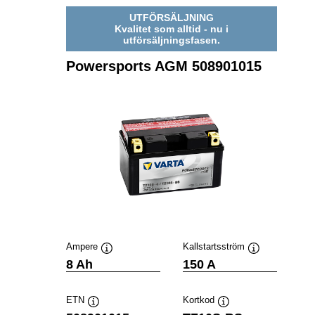
UTFÖRSÄLJNING
Kvalitet som alltid - nu i
utförsäljningsfasen.
Powersports AGM 508901015
Ampere
Kallstartsström
Verktygstips
Verktygstips
8 Ah
150 A
ETN
Kortkod