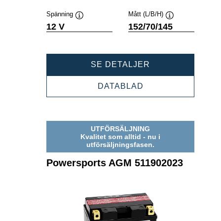
Spänning
Mått (L/B/H)
Verktygstips
Verktygstips
12 V
152/70/145
POWERSPORTS
SE DETALJER
AGM
512903019
POWERSPORTS
DATABLAD
AGM
512903019
UTFÖRSÄLJNING
Kvalitet som alltid - nu i
utförsäljningsfasen.
Powersports AGM 511902023