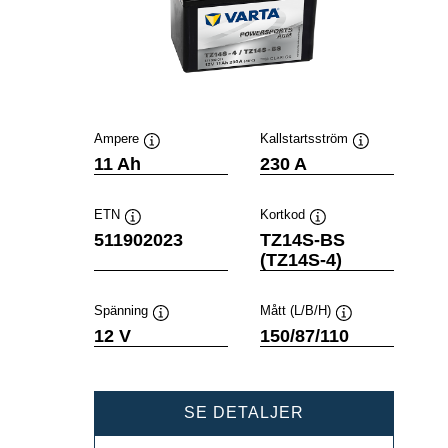
Ampere
Kallstartsström
Verktygstips
Verktygstips
11 Ah
230 A
ETN
Kortkod
Verktygstips
Verktygstips
511902023
TZ14S-BS
(TZ14S-4)
Spänning
Mått (L/B/H)
Verktygstips
Verktygstips
12 V
150/87/110
POWERSPORTS
SE DETALJER
AGM
511902023