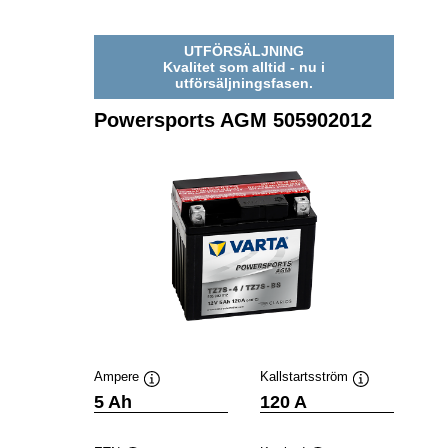
UTFÖRSÄLJNING
Kvalitet som alltid - nu i
utförsäljningsfasen.
Powersports AGM 505902012
Ampere
Kallstartsström
Verktygstips
Verktygstips
5 Ah
120 A