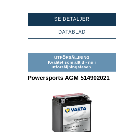
POWERSPORTS
SE DETALJER
AGM
518902025
POWERSPORTS
DATABLAD
AGM
518902025
UTFÖRSÄLJNING
Kvalitet som alltid - nu i
utförsäljningsfasen.
Powersports AGM 514902021