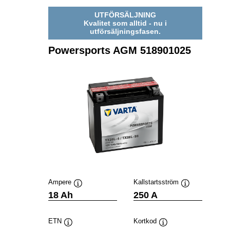
UTFÖRSÄLJNING
Kvalitet som alltid - nu i
utförsäljningsfasen.
Powersports AGM 518901025
Ampere
Kallstartsström
Verktygstips
Verktygstips
18 Ah
250 A
ETN
Kortkod