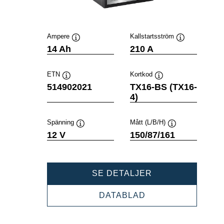
Ampere
Kallstartsström
Verktygstips
Verktygstips
14 Ah
210 A
ETN
Kortkod
Verktygstips
Verktygstips
514902021
TX16-BS (TX16-
4)
Spänning
Mått (L/B/H)
Verktygstips
Verktygstips
12 V
150/87/161
POWERSPORTS
SE DETALJER
AGM
514902021
POWERSPORTS
DATABLAD
AGM
514902021