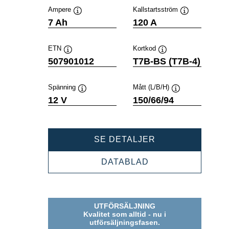
Ampere
Kallstartsström
Verktygstips
Verktygstips
7 Ah
120 A
ETN
Kortkod
Verktygstips
Verktygstips
507901012
T7B-BS (T7B-4)
Spänning
Mått (L/B/H)
Verktygstips
Verktygstips
12 V
150/66/94
POWERSPORTS
SE DETALJER
AGM
507901012
POWERSPORTS
DATABLAD
AGM
507901012
UTFÖRSÄLJNING
Kvalitet som alltid - nu i
utförsäljningsfasen.