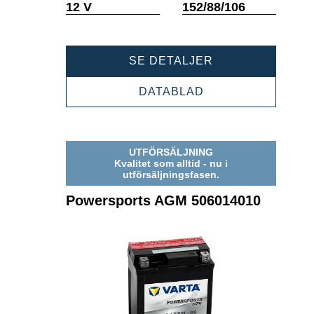
Verktygstips
Verktygstips
12 V
152/88/106
POWERSPORTS
SE DETALJER
AGM
508012014
POWERSPORTS
DATABLAD
AGM
508012014
UTFÖRSÄLJNING
Kvalitet som alltid - nu i
utförsäljningsfasen.
Powersports AGM 506014010