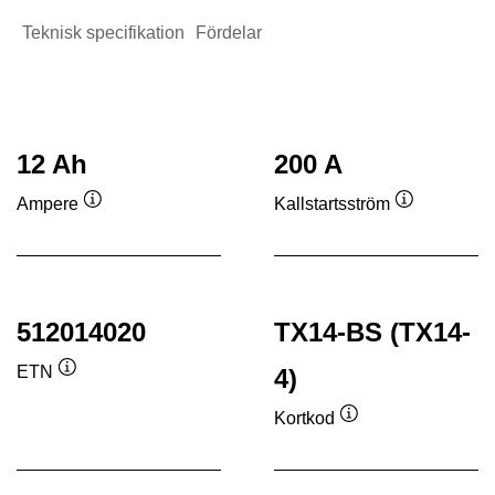
Teknisk specifikation
Fördelar
12 Ah
200 A
Ampere
Kallstartsström
Verktygstips
Verktygstip
512014020
TX14-BS (TX14-
ETN
4)
Verktygstips
Kortkod
Verktygstips