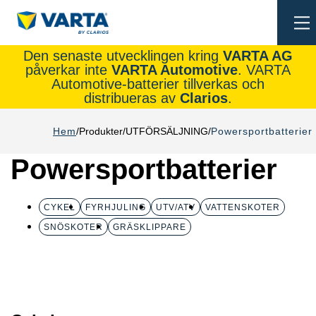
To
na
Den senaste utvecklingen kring
VARTA AG
påverkar inte
VARTA Automotive
. VARTA
Automotive-batterier tillverkas och
distribueras av
Clarios
.
Hem
Produkter
UTFÖRSÄLJNING
Powersportbatterier
Powersportbatterier
CYKEL
FYRHJULING
UTV/ATV
VATTENSKOTER
SNÖSKOTER
GRÄSKLIPPARE