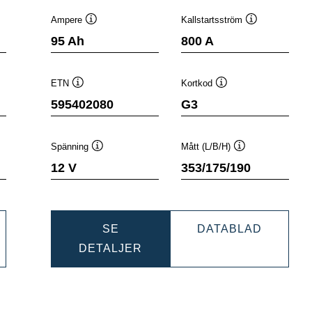
Ampere
Kallstartsström
stips
Verktygstips
Verktygstips
95 Ah
800 A
ETN
Kortkod
Verktygstips
Verktygstips
595402080
G3
Spänning
Mått (L/B/H)
ps
Verktygstips
Verktygstips
12 V
353/175/190
NAMIC
DYNAMI
SE
DATABLAD
DYNAMIC
SLI
DETALJER
405083
SLI
5954020
595402080