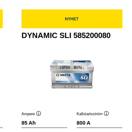
NYHET
DYNAMIC SLI 585200080
Ampere
Kallstartsström
stips
Verktygstips
Verktygstips
85 Ah
800 A