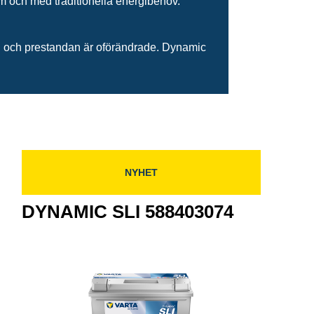
tem och med traditionella energibehov.
gin och prestandan är oförändrade. Dynamic
NYHET
DYNAMIC SLI 588403074