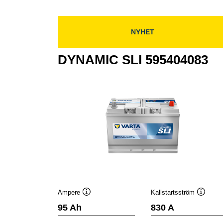
NYHET
DYNAMIC SLI 595404083
Ampere
Kallstartsström
Verktygstips
Verktyg
95 Ah
830 A