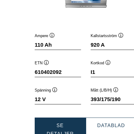
Ampere
Kallstartsström
Verktygstips
Verktyg
110 Ah
920 A
ETN
Kortkod
Verktygstips
Verktygstips
610402092
I1
Spänning
Mått (L/B/H)
Verktygstips
Verktygsti
12 V
393/175/190
DY
SE
DATABLAD
DYNAMIC
SLI
DETALJER