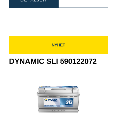
83
SLI
588403074
588403074
NYHET
DYNAMIC SLI 590122072