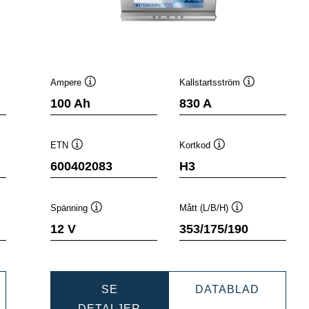
Ampere
Kallstartsström
stips
Verktygstips
Verktygstips
100 Ah
830 A
ETN
Kortkod
Verktygstips
Verktygstips
600402083
H3
Spänning
Mått (L/B/H)
ps
Verktygstips
Verktygstips
12 V
353/175/190
NAMIC
DYNAMI
SE
DATABLAD
DYNAMIC
SLI
DETALJER