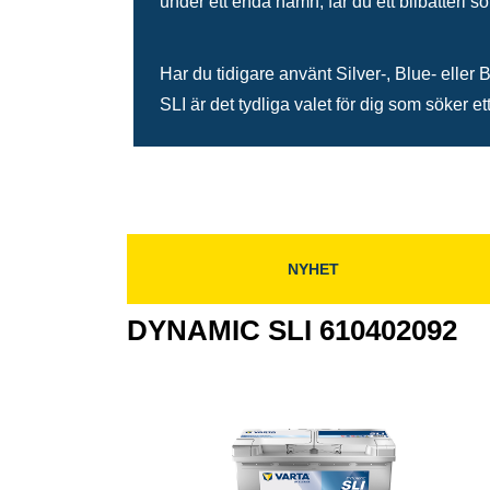
under ett enda namn, får du ett bilbatteri s
Har du tidigare använt Silver-, Blue- elle
SLI är det tydliga valet för dig som söker ett
NYHET
DYNAMIC SLI 610402092