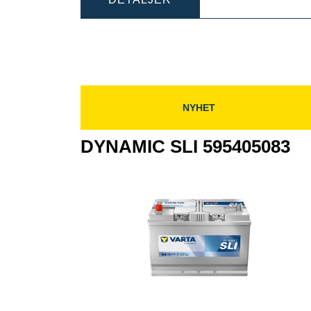
SLI
610
610402092
NYHET
DYNAMIC SLI 595405083