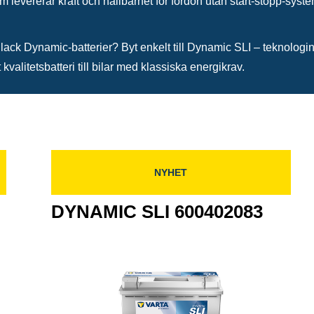
om levererar kraft och hållbarhet för fordon utan start-stopp-sys
r Black Dynamic-batterier? Byt enkelt till Dynamic SLI – teknolo
 kvalitetsbatteri till bilar med klassiska energikrav.
NYHET
DYNAMIC SLI 600402083