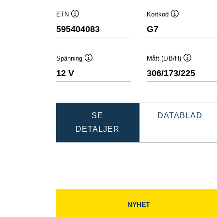
ETN
Kortkod
Verktygstips
Verktygstips
595404083
G7
Spänning
Mått (L/B/H)
Verktygstips
Verktygsti
12 V
306/173/225
DY
SE
DATABLAD
DYNAMIC
SLI
DETALJER
SLI
595
595404083
NYHET