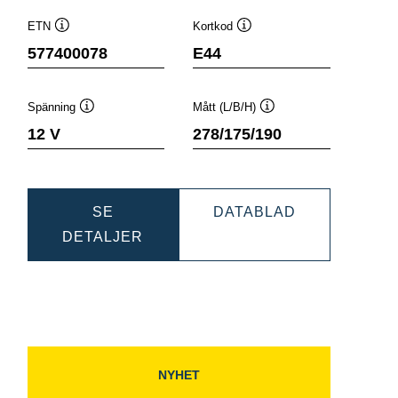
ETN
Kortkod
Verktygstips
Verktygstips
577400078
E44
Spänning
Mått (L/B/H)
Verktygstips
Verktygstips
12 V
278/175/190
C
DYNAMIC
SE
DATABLAD
DYNAMIC
SLI
DETALJER
80
SLI
577400078
577400078
NYHET