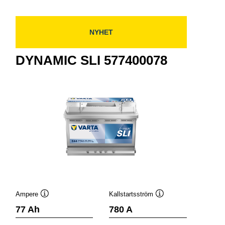
NYHET
DYNAMIC SLI 577400078
Ampere
Kallstartsström
Verktygstips
Verktygstips
77 Ah
780 A