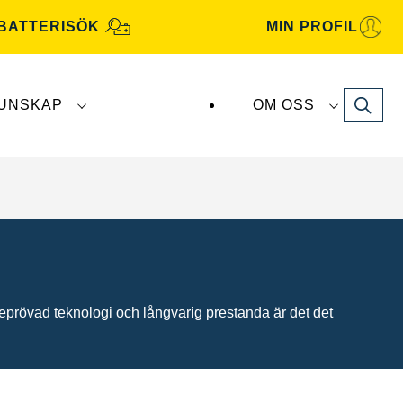
BATTERISÖK
MIN PROFIL
Search
UNSKAP
OM OSS
atterier tillverkas och distribueras av
Clarios
.
prövad teknologi och långvarig prestanda är det det