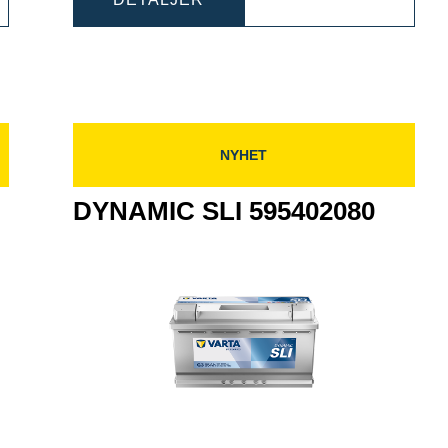
402092
SLI
6004020
600402083
NYHET
DYNAMIC SLI 595402080