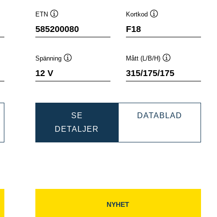
ETN
Kortkod
Verktygstips
Verktygstips
585200080
F18
Spänning
Mått (L/B/H)
ps
Verktygstips
Verktygstips
12 V
315/175/175
NAMIC
DYNAMI
SE
DATABLAD
DYNAMIC
SLI
DETALJER
404083
SLI
5852000
585200080
NYHET