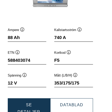
Ampere
Kallstartsström
Verktygstips
Verktygstips
88 Ah
740 A
ETN
Kortkod
Verktygstips
Verktygstips
588403074
F5
Spänning
Mått (L/B/H)
Verktygstips
Verktygstips
12 V
353/175/175
C
DYNAMIC
SE
DATABLAD
DYNAMIC
SLI
DETALJER