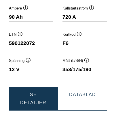
Ampere
Kallstartsström
Verktygstips
Verktygstips
90 Ah
720 A
ETN
Kortkod
Verktygstips
Verktygstips
590122072
F6
Spänning
Mått (L/B/H)
Verktygstips
Verktygstips
12 V
353/175/190
C
DYNAMIC
SE
DATABLAD
DYNAMIC
SLI
DETALJER
80
SLI
590122072
590122072