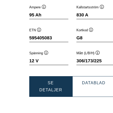
Ampere
Kallstartsström
Verktygstips
Verktyg
95 Ah
830 A
ETN
Kortkod
Verktygstips
Verktygstips
595405083
G8
Spänning
Mått (L/B/H)
Verktygstips
Verktygsti
12 V
306/173/225
DY
SE
DATABLAD
DYNAMIC
SLI
DETALJER
SLI
595
595405083