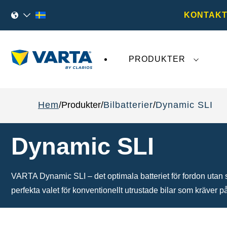
KONTAKT
PRODUKTER
Den senaste utvecklingen kring
VARTA AG
påv
Hem
Produkter
Bilbatterier
Dynamic SLI
Dynamic SLI
VARTA Dynamic SLI – det optimala batteriet för fordon utan
perfekta valet för konventionellt utrustade bilar som kräver pål