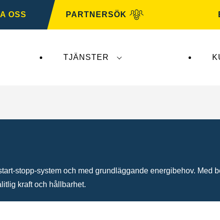
A OSS
PARTNERSÖK
TJÄNSTER
K
erkar inte
VARTA Automotive
. VARTA Automotive-b
 start-stopp-system och med grundläggande energibehov. Med be
itlig kraft och hållbarhet.