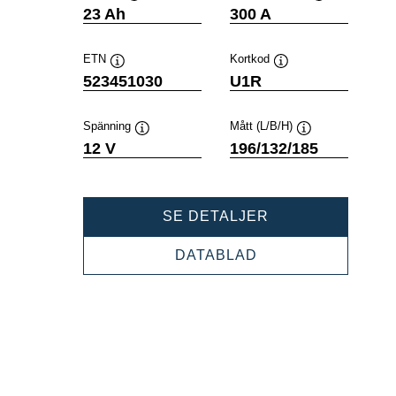
Verktygstips
Verktygstips
23 Ah
300 A
ETN
Kortkod
Verktygstips
Verktygstips
523451030
U1R
Spänning
Mått (L/B/H)
Verktygstips
Verktygstips
12 V
196/132/185
POWERSPORTS
SE DETALJER
SLI
GARDENING
POWERSPORTS
DATABLAD
523451030
SLI
GARDENING
523451030