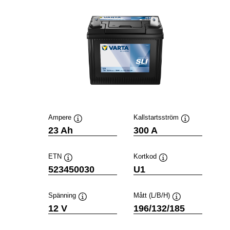
Ampere
Kallstartsström
Verktygstips
Verktygstips
23 Ah
300 A
ETN
Kortkod
Verktygstips
Verktygstips
523450030
U1
Spänning
Mått (L/B/H)
Verktygstips
Verktygstips
12 V
196/132/185