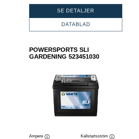
POWERSPORTS
SE DETALJER
SLI
GARDENING
POWERSPORTS
DATABLAD
523450030
SLI
GARDENING
523450030
POWERSPORTS SLI
GARDENING 523451030
Ampere
Kallstartsström