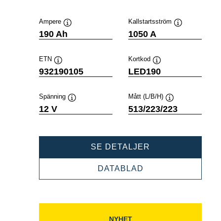
Ampere
Kallstartsström
Verktygstips
Verktygstips
190 Ah
1050 A
ETN
Kortkod
Verktygstips
Verktygstips
932190105
LED190
Spänning
Mått (L/B/H)
Verktygstips
Verktygstips
12 V
513/223/223
PROFESSIONAL
SE DETALJER
EFB
932190105
PROFESSIONAL
DATABLAD
EFB
932190105
NYHET