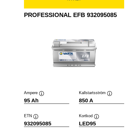
PROFESSIONAL EFB 932095085
Ampere
Kallstartsström
Verktygstips
Verktygstips
95 Ah
850 A
ETN
Kortkod
Verktygstips
Verktygstips
932095085
LED95