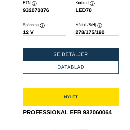
ETN
Kortkod
Verktygstips
Verktygstips
932070076
LED70
Spänning
Mått (L/B/H)
Verktygstips
Verktygstips
12 V
278/175/190
PROFESSIONAL
SE DETALJER
EFB
932070076
PROFESSIONAL
DATABLAD
EFB
932070076
NYHET
PROFESSIONAL EFB 932060064