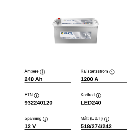
Ampere
Kallstartsström
Verktygstips
Verktygstips
240 Ah
1200 A
ETN
Kortkod
Verktygstips
Verktygstips
932240120
LED240
Spänning
Mått (L/B/H)
Verktygstips
Verktygstips
12 V
518/274/242