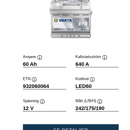
Ampere
Kallstartsström
Verktygstips
Verktygstips
60 Ah
640 A
ETN
Kortkod
Verktygstips
Verktygstips
932060064
LED60
Spänning
Mått (L/B/H)
Verktygstips
Verktygstips
12 V
242/175/190