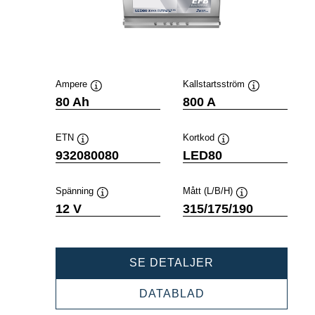
Ampere
Kallstartsström
Verktygstips
Verktygstips
80 Ah
800 A
ETN
Kortkod
Verktygstips
Verktygstips
932080080
LED80
Spänning
Mått (L/B/H)
Verktygstips
Verktygstips
12 V
315/175/190
PROFESSIONAL
SE DETALJER
EFB
932080080
PROFESSIONAL
DATABLAD
EFB