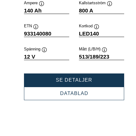
Ampere
Kallstartsström
Verktygstips
Verktygstips
140 Ah
800 A
ETN
Kortkod
Verktygstips
Verktygstips
933140080
LED140
Spänning
Mått (L/B/H)
Verktygstips
Verktygstips
12 V
513/189/223
PROFESSIONAL
SE DETALJER
EFB
933140080
PROFESSIONAL
DATABLAD
EFB
933140080