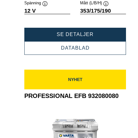
Spänning
Mått (L/B/H)
Verktygstips
Verktygstips
12 V
353/175/190
PROFESSIONAL
SE DETALJER
EFB
932095085
PROFESSIONAL
DATABLAD
EFB
932095085
NYHET
PROFESSIONAL EFB 932080080