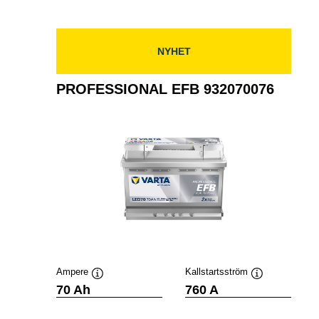
932080080
NYHET
PROFESSIONAL EFB 932070076
Ampere
Kallstartsström
Verktygstips
Verktygstips
70 Ah
760 A