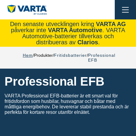
Togg
navi
Den senaste utvecklingen kring
VARTA AG
påverkar inte
VARTA Automotive
. VARTA
Automotive-batterier tillverkas och
distribueras av
Clarios
.
Hem
Produkter
Fritidsbatterier
Professional
EFB
Professional EFB
VARTA Professional EFB-batterier är ett smart val för
fritidsfordon som husbilar, husvagnar och båtar med
måttliga energibehov. De levererar stabil prestanda och är
perfekta för kortare resor utanför elnätet.