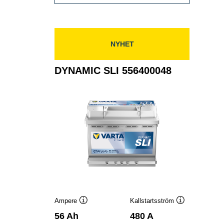
SLI
560411054
NYHET
DYNAMIC SLI 556400048
Ampere
Kallstartsström
Verktygstips
Verktygstips
56 Ah
480 A