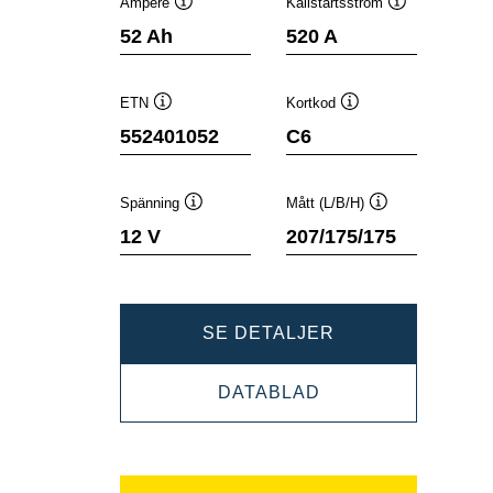
Ampere
Kallstartsström
Verktygstips
Verktygstips
52 Ah
520 A
ETN
Kortkod
Verktygstips
Verktygstips
552401052
C6
Spänning
Mått (L/B/H)
Verktygstips
Verktygstips
12 V
207/175/175
DYNAMIC
SE DETALJER
SLI
DYNAMIC
DATABLAD
552401052
SLI
552401052