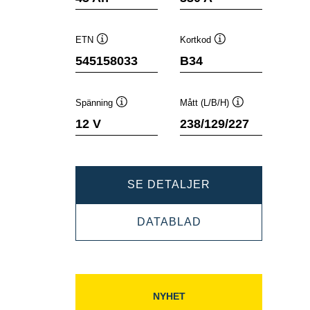
ETN
Kortkod
Verktygstips
Verktygstips
545158033
B34
Spänning
Mått (L/B/H)
Verktygstips
Verktygstips
12 V
238/129/227
DYNAMIC
SE DETALJER
SLI
DYNAMIC
DATABLAD
545158033
SLI
545158033
NYHET