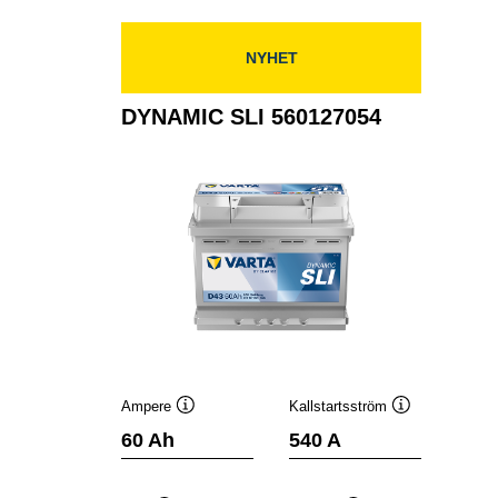
NYHET
DYNAMIC SLI 560127054
Ampere
Kallstartsström
Verktygstips
Verktygstips
60 Ah
540 A