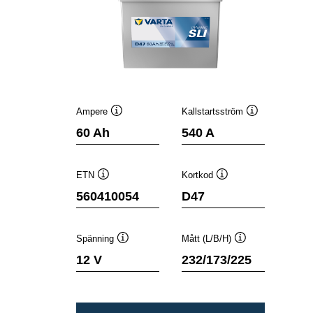
Ampere
Kallstartsström
Verktygstips
Verktygstips
60 Ah
540 A
ETN
Kortkod
Verktygstips
Verktygstips
560410054
D47
Spänning
Mått (L/B/H)
Verktygstips
Verktygstips
12 V
232/173/225