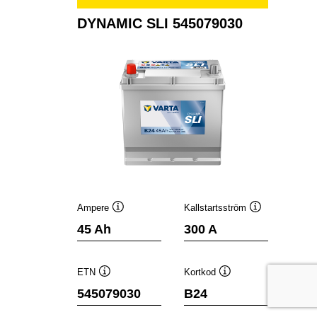
DYNAMIC SLI 545079030
Ampere
Kallstartsström
Verktygstips
Verktygstips
45 Ah
300 A
ETN
Kortkod
Verktygstips
Verktygstips
545079030
B24