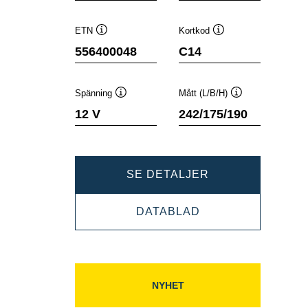
ETN
Kortkod
Verktygstips
Verktygstips
556400048
C14
Spänning
Mått (L/B/H)
Verktygstips
Verktygstips
12 V
242/175/190
DYNAMIC
SE DETALJER
SLI
DYNAMIC
DATABLAD
556400048
SLI
556400048
NYHET