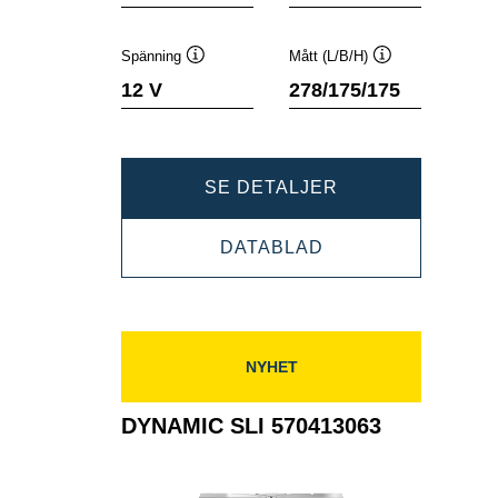
Spänning
Mått (L/B/H)
Verktygstips
Verktygstips
12 V
278/175/175
DYNAMIC
SE DETALJER
SLI
DYNAMIC
DATABLAD
570144064
SLI
570144064
NYHET
DYNAMIC SLI 570413063