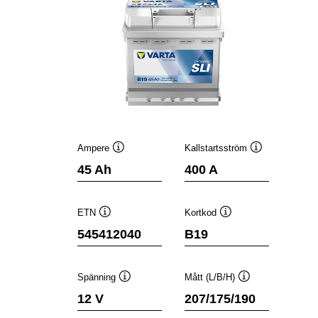
Ampere
Kallstartsström
Verktygstips
Verktygstips
45 Ah
400 A
ETN
Kortkod
Verktygstips
Verktygstips
545412040
B19
Spänning
Mått (L/B/H)
Verktygstips
Verktygstips
12 V
207/175/190