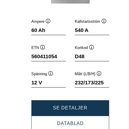
Ampere
Kallstartsström
Verktygstips
Verktygstips
60 Ah
540 A
ETN
Kortkod
Verktygstips
Verktygstips
560411054
D48
Spänning
Mått (L/B/H)
Verktygstips
Verktygstips
12 V
232/173/225
DYNAMIC
SE DETALJER
SLI
DYNAMIC
DATABLAD
560411054