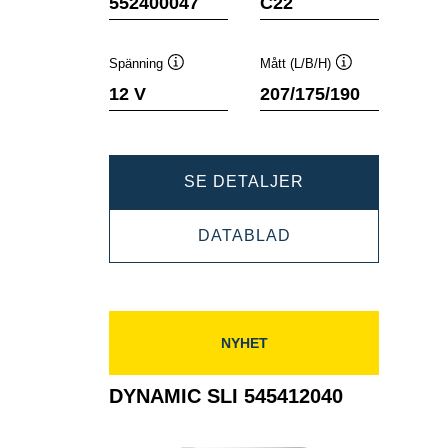
552400047
C22
Spänning
Mått (L/B/H)
Verktygstips
Verktygstips
12 V
207/175/190
DYNAMIC
SE DETALJER
SLI
DYNAMIC
DATABLAD
552400047
SLI
552400047
NYHET
DYNAMIC SLI 545412040