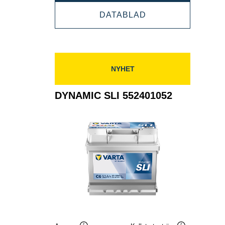
SLI
DYNAMIC
DATABLAD
545413040
SLI
545413040
NYHET
DYNAMIC SLI 552401052