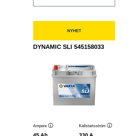
SLI
545156033
NYHET
DYNAMIC SLI 545158033
Ampere
Kallstartsström
Verktygstips
Verktygstips
45 Ah
330 A