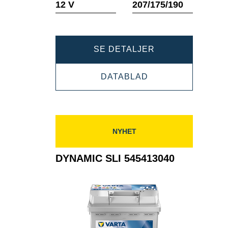
12 V
207/175/190
DYNAMIC
SE DETALJER
SLI
DYNAMIC
DATABLAD
554400053
SLI
554400053
NYHET
DYNAMIC SLI 545413040