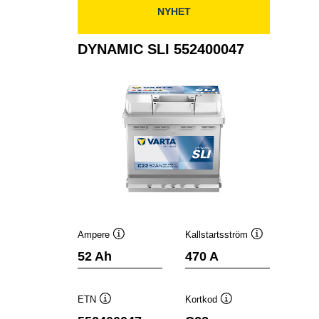
NYHET
DYNAMIC SLI 552400047
Ampere
Kallstartsström
Verktygstips
Verktygstips
52 Ah
470 A
ETN
Kortkod
Verktygstips
Verktygstips