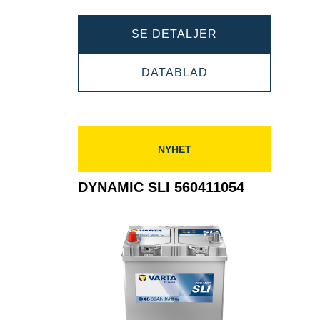
DYNAMIC
SE DETALJER
SLI
DYNAMIC
DATABLAD
570413063
SLI
570413063
NYHET
DYNAMIC SLI 560411054