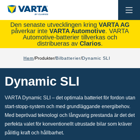
Togg
navi
Den senaste utvecklingen kring
VARTA AG
påverkar inte
VARTA Automotive
. VARTA
Automotive-batterier tillverkas och
distribueras av
Clarios
.
Hem
Produkter
Bilbatterier
Dynamic SLI
Dynamic SLI
VARTA Dynamic SLI – det optimala batteriet för fordon utan
start-stopp-system och med grundläggande energibehov.
Med beprövad teknologi och långvarig prestanda är det det
perfekta valet för konventionellt utrustade bilar som kräver
pålitlig kraft och hållbarhet.