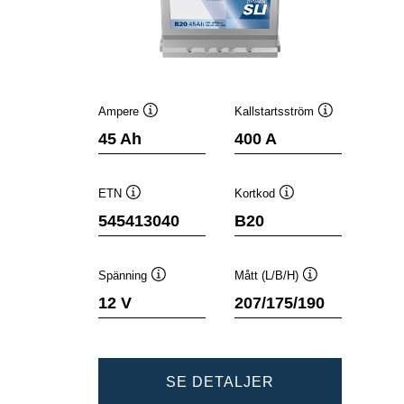
Ampere
Kallstartsström
Verktygstips
Verktygstips
45 Ah
400 A
ETN
Kortkod
Verktygstips
Verktygstips
545413040
B20
Spänning
Mått (L/B/H)
Verktygstips
Verktygstips
12 V
207/175/190
DYNAMIC
SE DETALJER