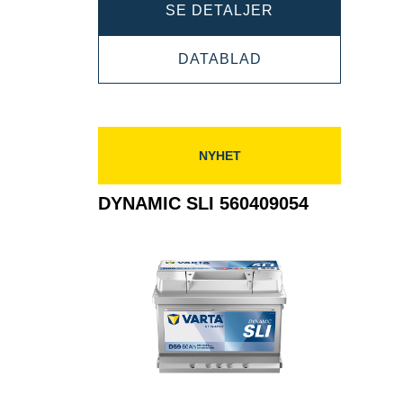
DYNAMIC
SE DETALJER
SLI
DYNAMIC
DATABLAD
560410054
SLI
560410054
NYHET
DYNAMIC SLI 560409054