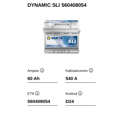
DYNAMIC SLI 560408054
Ampere
Kallstartsström
Verktygstips
Verktygstips
60 Ah
540 A
ETN
Kortkod
Verktygstips
Verktygstips
560408054
D24