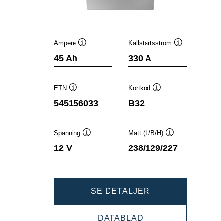
Ampere
Kallstartsström
Verktygstips
Verktygstips
45 Ah
330 A
ETN
Kortkod
Verktygstips
Verktygstips
545156033
B32
Spänning
Mått (L/B/H)
Verktygstips
Verktygstips
12 V
238/129/227
DYNAMIC
SE DETALJER
SLI
DYNAMIC
DATABLAD
545156033