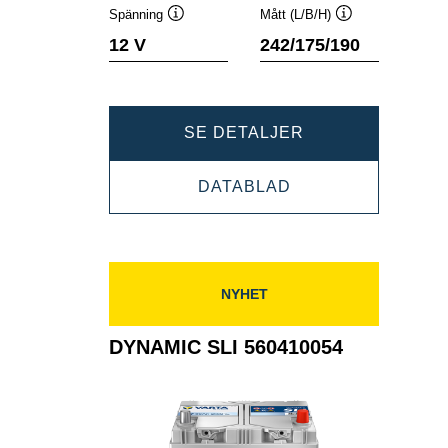
Spänning
Mått (L/B/H)
Verktygstips
Verktygstips
12 V
242/175/190
DYNAMIC
SE DETALJER
SLI
DYNAMIC
DATABLAD
560408054
SLI
560408054
NYHET
DYNAMIC SLI 560410054