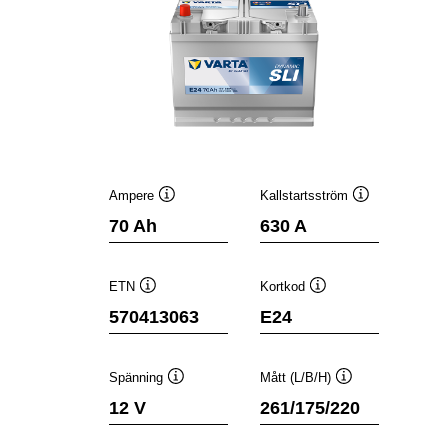
Ampere
Kallstartsström
Verktygstips
Verktygstips
70 Ah
630 A
ETN
Kortkod
Verktygstips
Verktygstips
570413063
E24
Spänning
Mått (L/B/H)
Verktygstips
Verktygstips
12 V
261/175/220