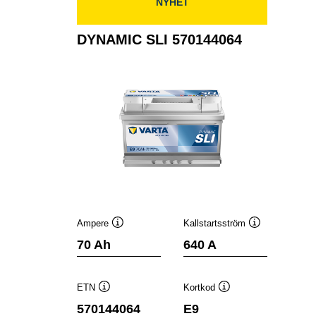
NYHET
DYNAMIC SLI 570144064
Ampere
Kallstartsström
Verktygstips
Verktygstips
70 Ah
640 A
ETN
Kortkod
Verktygstips
Verktygstips
570144064
E9