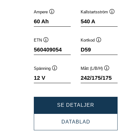
Ampere
Kallstartsström
Verktygstips
Verktygstips
60 Ah
540 A
ETN
Kortkod
Verktygstips
Verktygstips
560409054
D59
Spänning
Mått (L/B/H)
Verktygstips
Verktygstips
12 V
242/175/175
DYNAMIC
SE DETALJER
SLI
DYNAMIC
DATABLAD
560409054
SLI
560409054