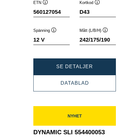
ETN
Kortkod
Verktygstips
Verktygstips
560127054
D43
Spänning
Mått (L/B/H)
Verktygstips
Verktygstips
12 V
242/175/190
DYNAMIC
SE DETALJER
SLI
DYNAMIC
DATABLAD
560127054
SLI
560127054
NYHET
DYNAMIC SLI 554400053