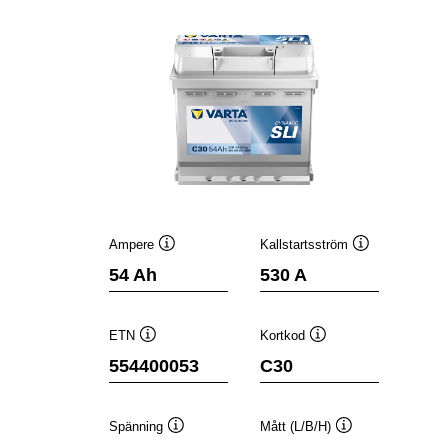
Ampere
Kallstartsström
Verktygstips
Verktygstips
54 Ah
530 A
ETN
Kortkod
Verktygstips
Verktygstips
554400053
C30
Spänning
Mått (L/B/H)
Verktygstips
Verktygstips