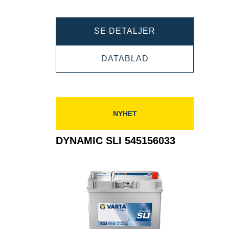
DYNAMIC
SE DETALJER
SLI
DYNAMIC
DATABLAD
545412040
SLI
545412040
NYHET
DYNAMIC SLI 545156033