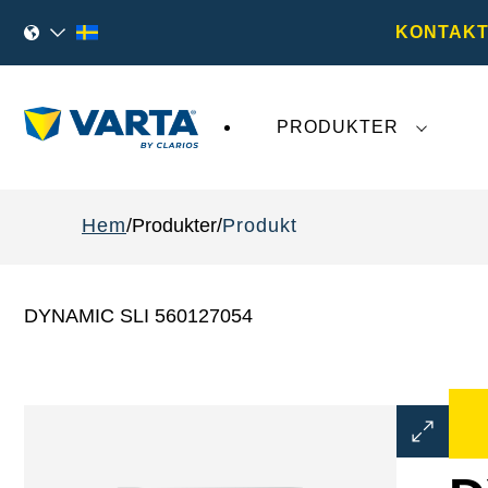
KONTAKT
PRODUKTER
Den senaste utvecklingen kring
VARTA AG
påv
Hem
Produkter
Produkt
DYNAMIC SLI 560127054
Öppna
bilddialog