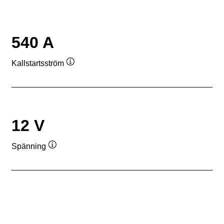
540 A
Kallstartsström
Verktygstips
12 V
Spänning
Verktygstips