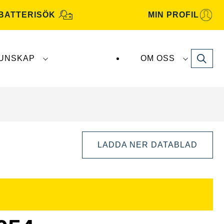
BATTERISÖK
MIN PROFIL
Search
UNSKAP
OM OSS
atterier tillverkas och distribueras av
Clarios
.
LADDA NER DATABLAD
Öppna
bilddialog