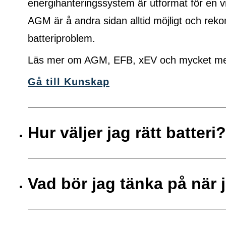
energihanteringssystem är utformat för en vi
AGM är å andra sidan alltid möjligt och r
batteriproblem.
Läs mer om AGM, EFB, xEV och mycket mer 
Gå till Kunskap
Hur väljer jag rätt batteri?
Vad bör jag tänka på när j