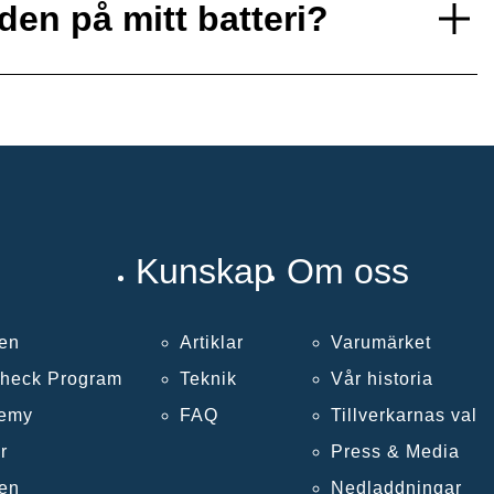
den på mitt batteri?
Kunskap
Om oss
len
Artiklar
Varumärket
Check Program
Teknik
Vår historia
demy
FAQ
Tillverkarnas val
r
Press & Media
len
Nedladdningar