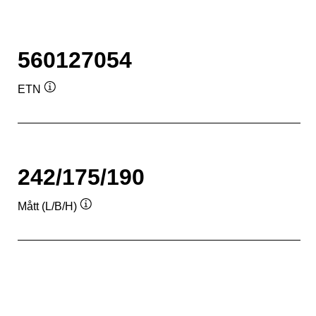
560127054
ETN
Verktygstips
242/175/190
Mått (L/B/H)
Verktygstips