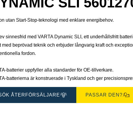
YNAMIC SLI 560127
on utan Start-Stop-teknologi med enklare energibehov.
v sinnesfrid med VARTA Dynamic SLI, ett underhållsfritt batteri s
 med beprövad teknik och erbjuder långvarig kraft och exceptionell
ntionella fordon.
-batterier uppfyller alla standarder för OE-tillverkare.
-batterierna är konstruerade i Tyskland och ger precisionspresta
SÖK ÅTERFÖRSÄLJARE
PASSAR DEN?