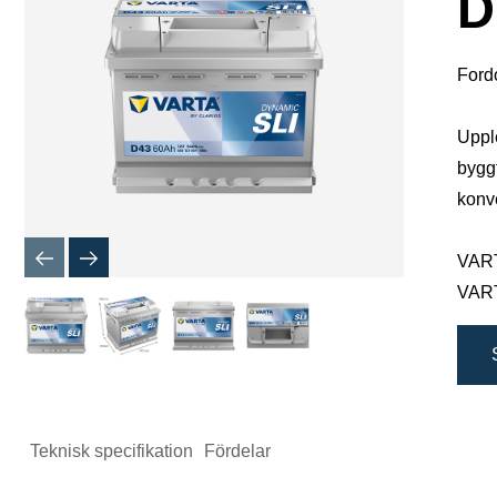
D
Ford
Upple
byggt
konve
VARTA
VARTA
Teknisk specifikation
Fördelar