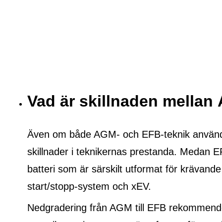
Vad är skillnaden mella
Även om både AGM- och EFB-teknik används f
skillnader i teknikernas prestanda. Medan E
batteri som är särskilt utformat för krävande
start/stopp-system och xEV.
Nedgradering från AGM till EFB rekommende