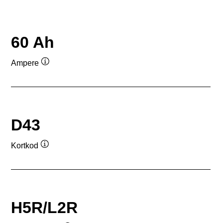
60 Ah
Ampere
Verktygstips
D43
Kortkod
Verktygstips
H5R/L2R