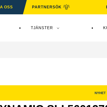
A OSS
PARTNERSÖK
TJÄNSTER
K
erkar inte
VARTA Automotive
. VARTA Automotive-b
NYHET
Öppna
bilddialog