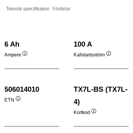
Teknisk specifikation
Fördelar
6 Ah
100 A
Ampere
Kallstartsström
Verktygstips
Verktygstip
506014010
TX7L-BS (TX7L-
ETN
4)
Verktygstips
Kortkod
Verktygstips