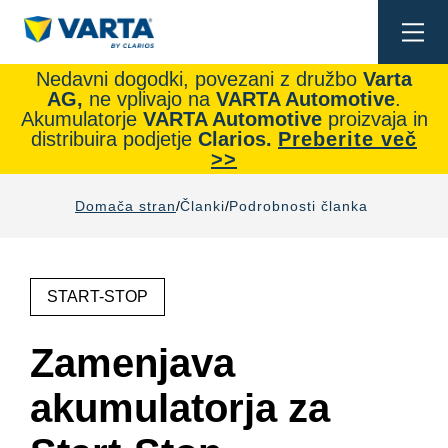
Togg
navi
Nedavni dogodki, povezani z družbo
Varta
AG,
ne vplivajo na
VARTA Automotive
.
Akumulatorje
VARTA Automotive
proizvaja in
distribuira podjetje
Clarios.
Preberite več
>>
Domača stran
Članki
Podrobnosti članka
START-STOP
Zamenjava
akumulatorja za