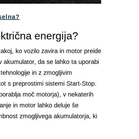
selna?
ktrična energija?
akoj, ko vozilo zavira in motor preide
 v akumulator, da se lahko ta uporabi
tehnologije in z zmogljivim
t s preprostimi sistemi Start-Stop.
 porablja moč motorja), v nekaterih
anje in motor lahko deluje še
embnost zmogljivega akumulatorja, ki