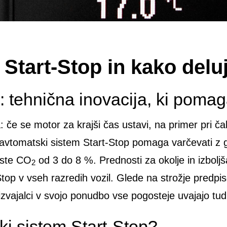
 Start-Stop in kako delu
: tehnična inovacija, ki pomag
a: če se motor za krajši čas ustavi, na primer pri 
n avtomatski sistem Start-Stop pomaga varčevati z g
uste CO
od 3 do 8 %. Prednosti za okolje in izboljš
2
Stop v vseh razredih vozil. Glede na strožje predpi
izvajalci v svojo ponudbo vse pogosteje uvajajo tudi
ki sistem Start-Stop?