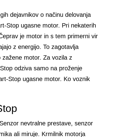
gih dejavnikov o načinu delovanja
tart-Stop ugasne motor. Pri nekaterih
eprav je motor in s tem primerni vir
jajo z energijo. To zagotavlja
o zažene motor. Za vozila z
-Stop odziva samo na proženje
tart-Stop ugasne motor. Ko voznik
Stop
. Senzor nevtralne prestave, senzor
mika ali miruje. Krmilnik motorja