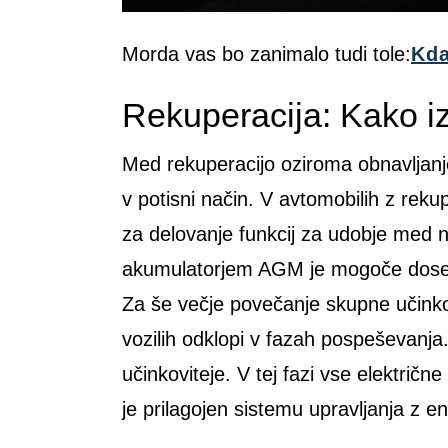
Morda vas bo zanimalo tudi tole:
Kda
Rekuperacija: Kako iz
Med rekuperacijo oziroma obnavljanjem
v potisni način. V avtomobilih z rek
za delovanje funkcij za udobje med n
akumulatorjem AGM je mogoče doseči v
Za še večje povečanje skupne učinkov
vozilih odklopi v fazah pospeševanja
učinkoviteje. V tej fazi vse elektri
je prilagojen sistemu upravljanja z e