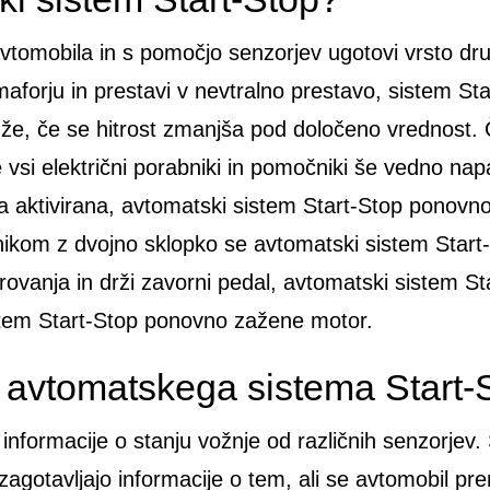
vtomobila in s pomočjo senzorjev ugotovi vrsto dru
emaforju in prestavi v nevtralno prestavo, sistem S
že, če se hitrost zmanjša pod določeno vrednost. Č
vsi električni porabniki in pomočniki še vedno napa
ka aktivirana, avtomatski sistem Start-Stop ponovn
ikom z dvojno sklopko se avtomatski sistem Start
rovanja in drži zavorni pedal, avtomatski sistem S
istem Start-Stop ponovno zažene motor.
e avtomatskega sistema Start-
informacije o stanju vožnje od različnih senzorjev
 zagotavljajo informacije o tem, ali se avtomobil pre