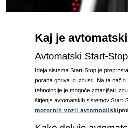
Kaj je avtomatski
Avtomatski Start-Stop
Ideja sistema Start-Stop je preprost
poraba goriva in izpusti. Na ta nači
tehnologije je mogoče zmanjšati izp
širjenje avtomatskih sistemov Start-
motornih vozil avtomobilski
pro
Kako deluje avtomats