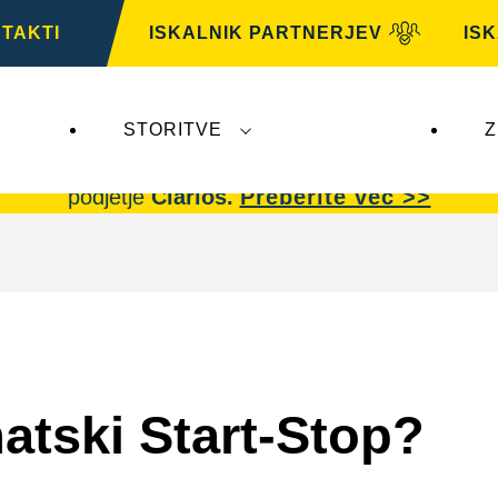
TAKTI
ISKALNIK PARTNERJEV
IS
STORITVE
Z
AG,
ne vplivajo na
VARTA Automotive
. Akumulator
podjetje
Clarios.
Preberite več >>
atski Start-Stop?