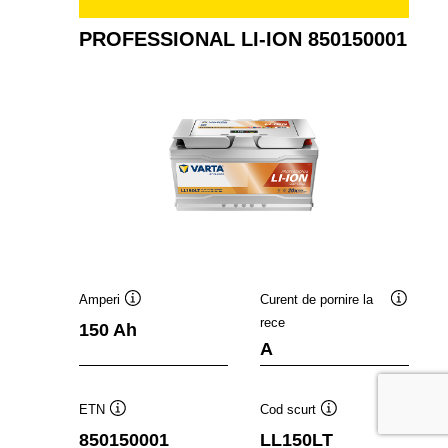
PROFESSIONAL LI-ION 850150001
Amperi
Curent de pornire la
Tooltip
Tooltip
rece
150 Ah
A
ETN
Cod scurt
Tooltip
Tooltip
850150001
LL150LT