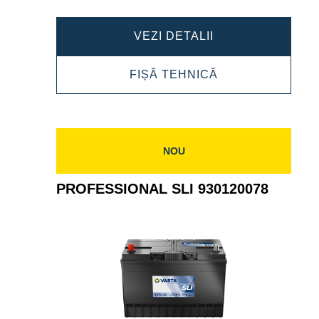
PROFESSIONAL
VEZI DETALII
SLI
PROFESSIONAL
FIȘĂ TEHNICĂ
930095080
SLI
930095080
NOU
PROFESSIONAL SLI 930120078