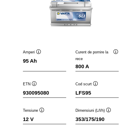
Amperi
Curent de pornire la
Tooltip
Tooltip
rece
95 Ah
800 A
ETN
Cod scurt
Tooltip
Tooltip
930095080
LFS95
Tensiune
Dimensiuni (L/l/h)
Tooltip
Tooltip
12 V
353/175/190