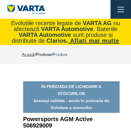
Togg
navi
Evoluțiile recente legate de
VARTA AG
nu
afectează
VARTA Automotive
. Bateriile
VARTA Automotive
sunt produse și
distribuite de
Clarios.
Aflați mai multe
Acasă
Produse
Produs
ÎN PERIOADA DE LICHIDARE A
STOCURILOR
Aceeași calitate - acum în perioada de
lichidare a stocurilor
Powersports AGM Active
506929009