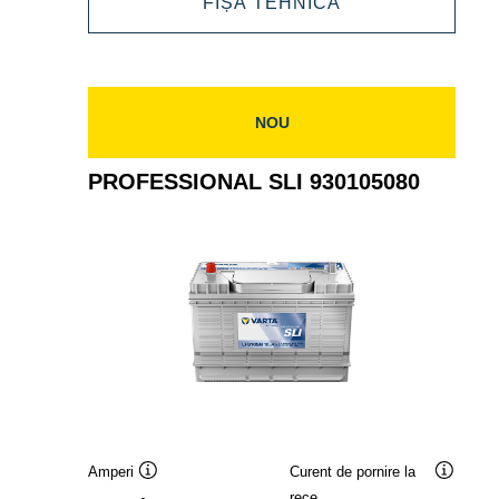
PROFESSIONAL
FIȘĂ TEHNICĂ
930120078
SLI
930120078
NOU
PROFESSIONAL SLI 930105080
Amperi
Curent de pornire la
Tooltip
Tooltip
rece