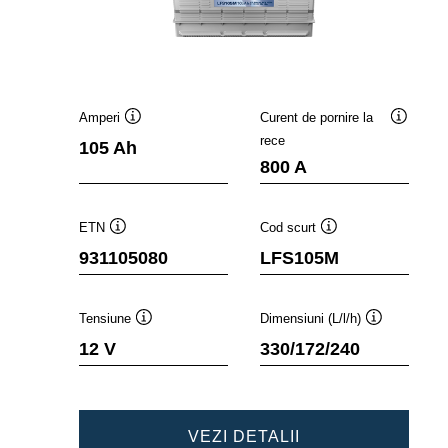
Amperi
Curent de pornire la
Tooltip
Tooltip
rece
105 Ah
800 A
ETN
Cod scurt
Tooltip
Tooltip
931105080
LFS105M
Tensiune
Dimensiuni (L/l/h)
Tooltip
Tooltip
12 V
330/172/240
PROFESSIONAL
VEZI DETALII