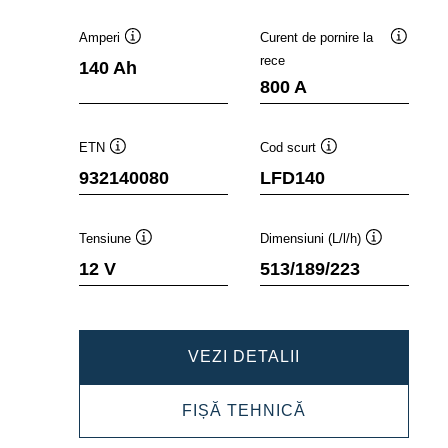
Amperi
Curent de pornire la
Tooltip
Tooltip
rece
140 Ah
800 A
ETN
Cod scurt
Tooltip
Tooltip
932140080
LFD140
Tensiune
Dimensiuni (L/l/h)
Tooltip
Tooltip
12 V
513/189/223
PROFESSIONAL
VEZI DETALII
SLI
PROFESSIONAL
FIȘĂ TEHNICĂ
932140080
SLI