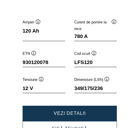
Amperi
Curent de pornire la
Tooltip
Tooltip
rece
120 Ah
780 A
ETN
Cod scurt
Tooltip
Tooltip
930120078
LFS120
Tensiune
Dimensiuni (L/l/h)
Tooltip
Tooltip
12 V
349/175/236
PROFESSIONAL
VEZI DETALII
SLI