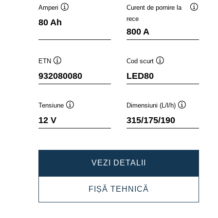
Amperi
Curent de pornire la
Tooltip
Tooltip
rece
80 Ah
800 A
ETN
Cod scurt
Tooltip
Tooltip
932080080
LED80
Tensiune
Dimensiuni (L/l/h)
Tooltip
Tooltip
12 V
315/175/190
PROFESSIONAL
VEZI DETALII
EFB
PROFESSIONAL
FIȘĂ TEHNICĂ
932080080
EFB
932080080