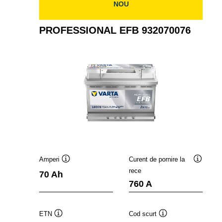
NOU
PROFESSIONAL EFB 932070076
Amperi
Curent de pornire la
Tooltip
Tooltip
rece
70 Ah
760 A
ETN
Cod scurt