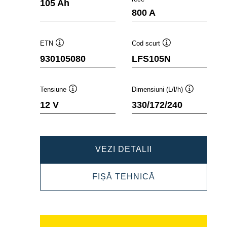
105 Ah
800 A
ETN
Cod scurt
Tooltip
Tooltip
930105080
LFS105N
Tensiune
Dimensiuni (L/l/h)
Tooltip
Tooltip
12 V
330/172/240
PROFESSIONAL
VEZI DETALII
SLI
PROFESSIONAL
FIȘĂ TEHNICĂ
930105080
SLI
930105080