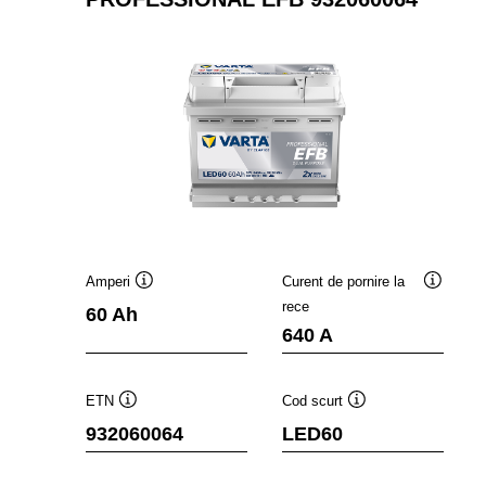
Amperi
Curent de pornire la
Tooltip
Tooltip
rece
60 Ah
640 A
ETN
Cod scurt
Tooltip
Tooltip
932060064
LED60