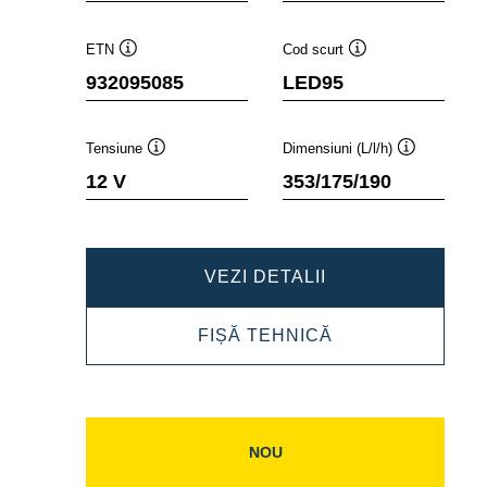
ETN
Cod scurt
Tooltip
Tooltip
932095085
LED95
Tensiune
Dimensiuni (L/l/h)
Tooltip
Tooltip
12 V
353/175/190
PROFESSIONAL
VEZI DETALII
EFB
PROFESSIONAL
FIȘĂ TEHNICĂ
932095085
EFB
932095085
NOU