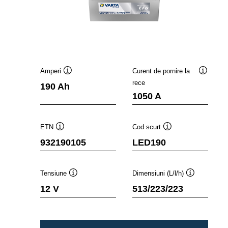
Amperi
Curent de pornire la
Tooltip
Tooltip
rece
190 Ah
1050 A
ETN
Cod scurt
Tooltip
Tooltip
932190105
LED190
Tensiune
Dimensiuni (L/l/h)
Tooltip
Tooltip
12 V
513/223/223