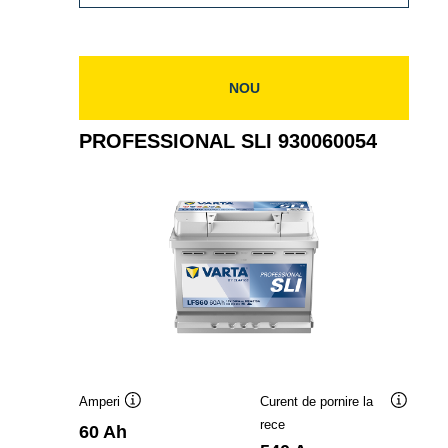
SLI
930052047
NOU
PROFESSIONAL SLI 930060054
Amperi
Curent de pornire la
Tooltip
Tooltip
rece
60 Ah