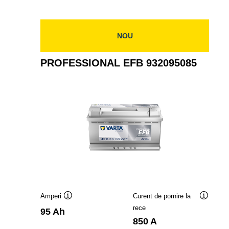
932140080
NOU
PROFESSIONAL EFB 932095085
Amperi
Curent de pornire la
Tooltip
Tooltip
rece
95 Ah
850 A