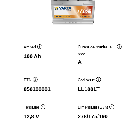
Amperi
Curent de pornire la
Tooltip
Tooltip
rece
100 Ah
A
ETN
Cod scurt
Tooltip
Tooltip
850100001
LL100LT
Tensiune
Dimensiuni (L/l/h)
Tooltip
Tooltip
12,8 V
278/175/190