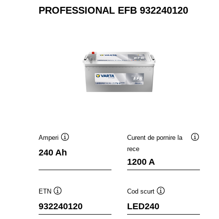
PROFESSIONAL EFB 932240120
Amperi
Curent de pornire la
Tooltip
Tooltip
rece
240 Ah
1200 A
ETN
Cod scurt
Tooltip
Tooltip
932240120
LED240