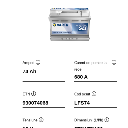
Amperi
Curent de pornire la
Tooltip
Tooltip
rece
74 Ah
680 A
ETN
Cod scurt
Tooltip
Tooltip
930074068
LFS74
Tensiune
Dimensiuni (L/l/h)
Tooltip
Tooltip