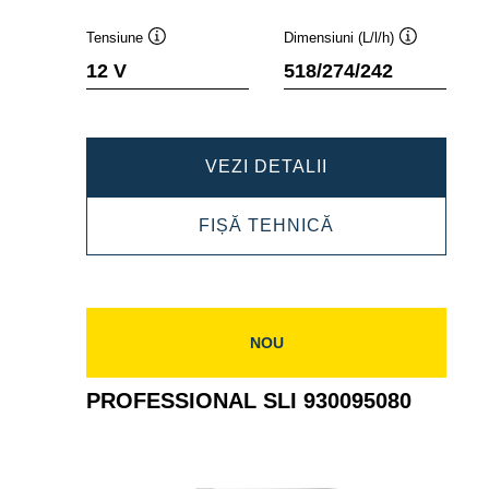
Tensiune
Dimensiuni (L/l/h)
Tooltip
Tooltip
12 V
518/274/242
PROFESSIONAL
VEZI DETALII
EFB
PROFESSIONAL
FIȘĂ TEHNICĂ
932240120
EFB
932240120
NOU
PROFESSIONAL SLI 930095080