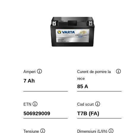
Amperi
Curent de pornire la
Tooltip
Tooltip
rece
7 Ah
85 A
ETN
Cod scurt
Tooltip
Tooltip
506929009
T7B (FA)
Tensiune
Dimensiuni (L/l/h)