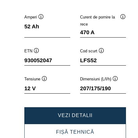
Amperi
Curent de pornire la
Tooltip
Tooltip
rece
52 Ah
470 A
ETN
Cod scurt
Tooltip
Tooltip
930052047
LFS52
Tensiune
Dimensiuni (L/l/h)
Tooltip
Tooltip
12 V
207/175/190
PROFESSIONAL
VEZI DETALII
SLI
PROFESSIONAL
FIȘĂ TEHNICĂ
930052047