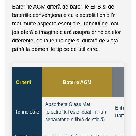
Bateriile AGM diferă de bateriile EFB și de
bateriile convenționale cu electrolit lichid în
mai multe aspecte esențiale. Tabelul de mai
jos oferă o imagine clară asupra principalelor
diferențe, de la tehnologie și durată de viață
până la domeniile tipice de utilizare.
Criterii
Baterie AGM
ba
Absorbent Glass Mat
Enhanced
Tehnologie
(electrolitul este legat într-un
Battery (el
separator din fibră de sticlă)