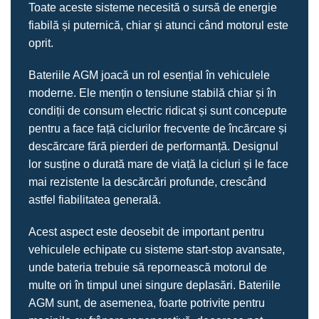
Toate aceste sisteme necesită o sursă de energie
fiabilă și puternică, chiar și atunci când motorul este
oprit.
Bateriile AGM joacă un rol esențial în vehiculele
moderne. Ele mențin o tensiune stabilă chiar și în
condiții de consum electric ridicat și sunt concepute
pentru a face față ciclurilor frecvente de încărcare și
descărcare fără pierderi de performanță. Designul
lor susține o durată mare de viață la cicluri și le face
mai rezistente la descărcări profunde, crescând
astfel fiabilitatea generală.
Acest aspect este deosebit de important pentru
vehiculele echipate cu sisteme start‑stop avansate,
unde bateria trebuie să repornească motorul de
multe ori în timpul unei singure deplasări. Bateriile
AGM sunt, de asemenea, foarte potrivite pentru