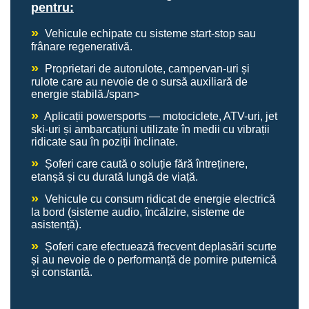
pentru:
»
Vehicule echipate cu sisteme start-stop sau
frânare regenerativă.
»
Proprietari de autorulote, campervan-uri și
rulote care au nevoie de o sursă auxiliară de
energie stabilă./span>
»
Aplicații powersports — motociclete, ATV-uri, jet
ski-uri și ambarcațiuni utilizate în medii cu vibrații
ridicate sau în poziții înclinate.
»
Șoferi care caută o soluție fără întreținere,
etanșă și cu durată lungă de viață.
»
Vehicule cu consum ridicat de energie electrică
la bord (sisteme audio, încălzire, sisteme de
asistență).
»
Șoferi care efectuează frecvent deplasări scurte
și au nevoie de o performanță de pornire puternică
și constantă.