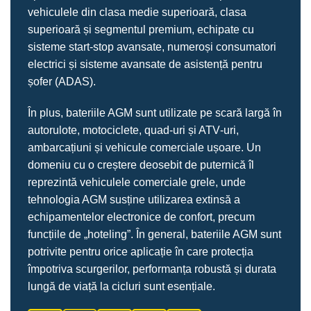
vehiculele din clasa medie superioară, clasa
superioară și segmentul premium, echipate cu
sisteme start‑stop avansate, numeroși consumatori
electrici și sisteme avansate de asistență pentru
șofer (ADAS).
În plus, bateriile AGM sunt utilizate pe scară largă în
autorulote, motociclete, quad‑uri și ATV‑uri,
ambarcațiuni și vehicule comerciale ușoare. Un
domeniu cu o creștere deosebit de puternică îl
reprezintă vehiculele comerciale grele, unde
tehnologia AGM susține utilizarea extinsă a
echipamentelor electronice de confort, precum
funcțiile de „hoteling”. În general, bateriile AGM sunt
potrivite pentru orice aplicație în care protecția
împotriva scurgerilor, performanța robustă și durata
lungă de viață la cicluri sunt esențiale.