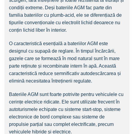
scurgeri, fără întreținere și foarte rezistentă la vibrații și
condiții extreme. Deși bateriile AGM fac parte din
familia bateriilor cu plumb‑acid, ele se diferențiază de
tipurile convenționale cu electrolit lichid deoarece nu
conțin lichid liber în interior.
O caracteristică esențială a bateriilor AGM este
designul cu supapă de reglare. În timpul încărcării,
gazele care se formează în mod natural sunt în mare
parte reținute și recombinate intern în apă. Această
caracteristică reduce semnificativ autodescărcarea și
elimină necesitatea întreținerii regulate.
Bateriile AGM sunt foarte potrivite pentru vehiculele cu
cerințe electrice ridicate. Ele sunt utilizate frecvent în
autoturismele echipate cu sisteme start‑stop, sisteme
electronice de bord complexe sau sisteme de
propulsie parțial sau complet electrificate, precum
vehiculele hibride și electrice.