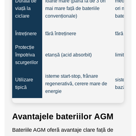
Durată de
foarte mare (până la de 3 ori
medie (ap
viață la
mai mare față de bateriile
ori mai m
ciclare
convenționale)
bateriile
Întreținere
fără întreținere
fără între
Protecție
împotriva
etanșă (acid absorbit)
limitată (
scurgerilor
isteme start-stop, frânare
Utilizare
sisteme s
regenerativă, cerere mare de
tipică
bază
energie
Avantajele bateriilor AGM
Bateriile AGM oferă avantaje clare față de