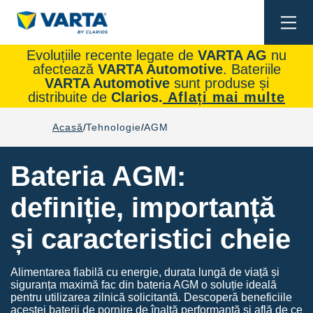
Togg
navi
Evoluțiile recente legate de
VARTA AG
nu
afectează
VARTA Automotive
. Bateriile
VARTA Automotive
sunt produse și
distribuite de
Clarios.
Aflați mai multe
Acasă
Tehnologie
AGM
Bateria AGM:
definiție, importanță
și caracteristici cheie
Alimentarea fiabilă cu energie, durata lungă de viață și
siguranța maximă fac din bateria AGM o soluție ideală
pentru utilizarea zilnică solicitantă. Descoperă beneficiile
acestei baterii de pornire de înaltă performanță și află de ce